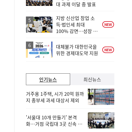
단
대 과제 이달 중 발표
계
상
승
지방 신산업 창업 소
득·법인세 최대
NEW
100% 감면…성장 지
원 강화
대체불가 대한민국을
NEW
위한 경제대도약 지원
인기뉴스
최신뉴스
거주용 1주택, 시가 20억 원까
지 종부세 과세 대상서 제외
'서울대 10개 만들기' 본격
화…거점 국립대 3곳 신속 선
정