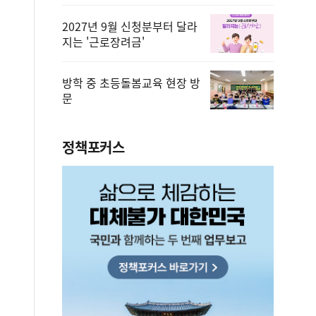
2027년 9월 신청분부터 달라
지는 '근로장려금'
방학 중 초등돌봄교육 현장 방
문
정책포커스