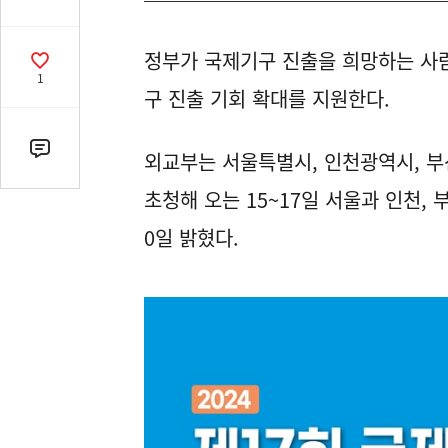
유
열
정부가 국제기구 진출을 희망하는 사
기
공
1
감
구 진출 기회 확대를 지원한다.
수
댓
외교부는 서울특별시, 인천광역시, 
글
초청해 오는 15~17일 서울과 인천, 
수
(클
0일 밝혔다.
릭
시
댓
글
로
이
동)