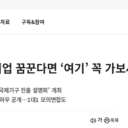
책자료
구독&참여
취업 꿈꾼다면 ‘여기’ 꼭 가보
‘국제기구 진출 설명회’ 개최
노하우 공개…1대1 모의면접도
시작
열기
목록