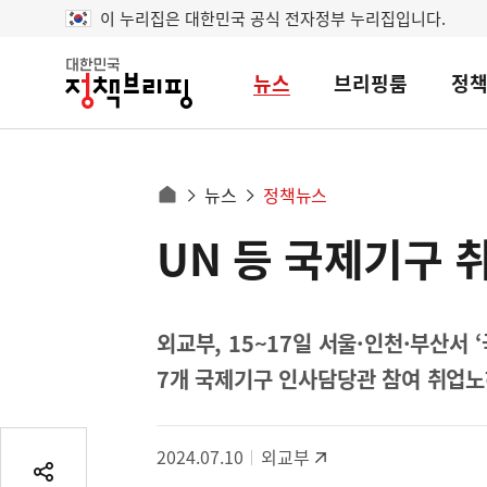
이 누리집은 대한민국 공식 전자정부 누리집입니다.
뉴스
브리핑룸
정
대
한
민
국
정
사
뉴스
정책뉴스
책
홈
브
이
으
UN 등 국제기구 
콘
리
트
로
핑
텐
이
츠
동
영
외교부, 15~17일 서울·인천·부산서 
경
역
7개 국제기구 인사담당관 참여 취업
로
2024.07.10
외교부
공