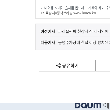
기사 이용 시에는 출처를 반드시 표기해야 하며, 위
<자료출처=정책브리핑 www.korea.kr>
이
이전기사
파리올림픽 현장서 전 세계인에 
전
다음기사
공영주차장에 한달 이상 방치된 
다
음
기
사
공유하기
열
기
영
역
하