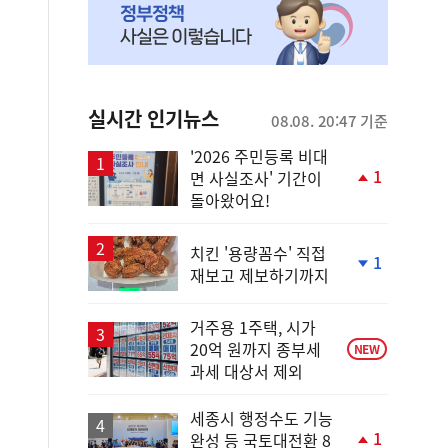
실시간 인기뉴스
08.08. 20:47 기준
'2026 주민등록 비대
1
면 사실조사' 기간이
단
돌아왔어요!
계
상
승
치킨 '용량꼼수' 직접
1
재보고 제보하기까지
단
계
하
거주용 1주택, 시가
락
20억 원까지 종부세
NEW
과세 대상서 제외
세종시 행정수도 기능
1
완성 등 국토대전환 8