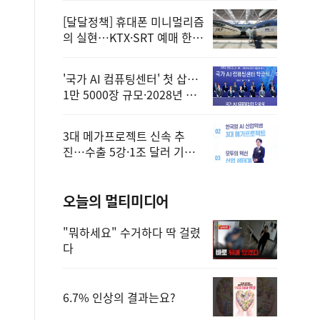
[달달정책] 휴대폰 미니멀리즘
의 실현…KTX·SRT 예매 한
번에 끝!
'국가 AI 컴퓨팅센터' 첫 삽…
1만 5000장 규모·2028년 완
공
3대 메가프로젝트 신속 추
진…수출 5강·1조 달러 기반
구축
오늘의 멀티미디어
"뭐하세요" 수거하다 딱 걸렸
다
6.7% 인상의 결과는요?