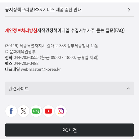
공지
정책브리핑 RSS 서비스 제공 중단 안내
개인정보처리방침
저작권정책
이메일 수집거부
자주 묻는 질문(FAQ)
(30119) 세종특별자치시 갈매로 388 정부세종청사 15동
© 문화체육관광부
전화
044-203-3555 (월-금 09:00 - 18:00, 공휴일 제외)
팩스
044-203-3488
대표메일
webmaster@korea.kr
관련사이트
페
X
네
유
인
이
바
이
튜
스
스
로
버
브
타
PC 버전
북
가
포
바
그