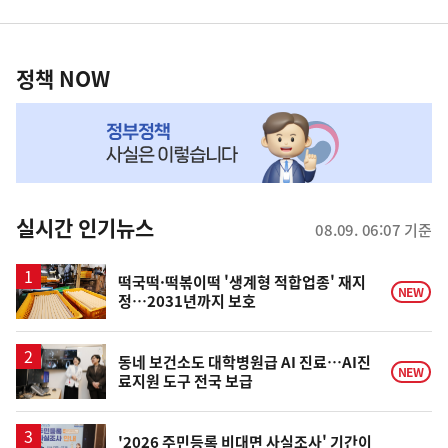
영
정
역
책
정책 NOW
NOW,
MY
맞
춤
뉴
실시간 인기뉴스
08.09. 06:07 기준
스
떡국떡·떡볶이떡 '생계형 적합업종' 재지
NEW
정…2031년까지 보호
동네 보건소도 대학병원급 AI 진료…AI진
NEW
료지원 도구 전국 보급
'2026 주민등록 비대면 사실조사' 기간이