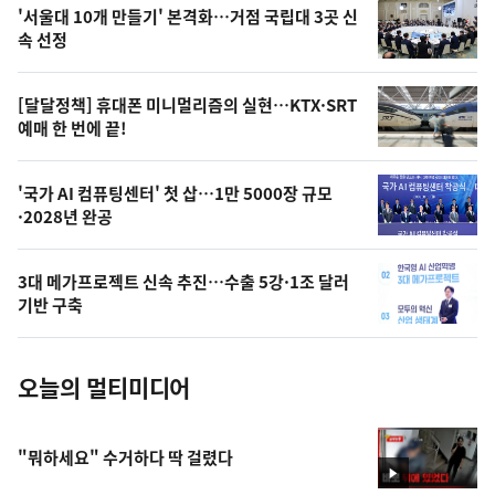
오
'서울대 10개 만들기' 본격화…거점 국립대 3곳 신
늘
속 선정
의
영
[달달정책] 휴대폰 미니멀리즘의 실현…KTX·SRT
상
예매 한 번에 끝!
,
오
'국가 AI 컴퓨팅센터' 첫 삽…1만 5000장 규모
·2028년 완공
늘
의
3대 메가프로젝트 신속 추진…수출 5강·1조 달러
사
기반 구축
진
오늘의 멀티미디어
"뭐하세요" 수거하다 딱 걸렸다
영