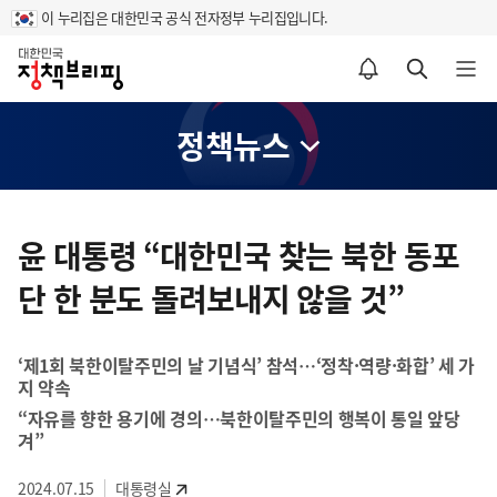
이 누리집은 대한민국 공식 전자정부 누리집입니다.
홈
알림설정 바로가기
검색 바로가기
메뉴 열기
정책뉴스
콘
텐
윤 대통령 “대한민국 찾는 북한 동포
츠
단 한 분도 돌려보내지 않을 것”
영
역
‘제1회 북한이탈주민의 날 기념식’ 참석…‘정착·역량·화합’ 세 가
지 약속
“자유를 향한 용기에 경의…북한이탈주민의 행복이 통일 앞당
겨”
2024.07.15
대통령실