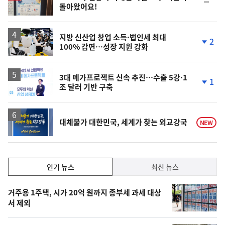
순
돌아왔어요!
위
동
일
지방 신산업 창업 소득·법인세 최대
2
100% 감면…성장 지원 강화
단
계
하
락
3대 메가프로젝트 신속 추진…수출 5강·1
1
조 달러 기반 구축
단
계
하
락
대체불가 대한민국, 세계가 찾는 외교강국
NEW
인
인기 뉴스
최신 뉴스
기,
인
기
최
거주용 1주택, 시가 20억 원까지 종부세 과세 대상
뉴
서 제외
신,
스