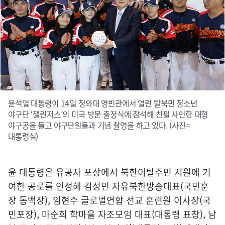
윤석열 대통령이 14일 청와대 영빈관에서 열린 탈북민 청소년
야구단 ‘챌린저스’의 미국 방문 출정식에 참석해 친필 사인한 대형
야구공을 들고 야구단원들과 기념 촬영을 하고 있다. (사진=
대통령실)
윤 대통령은 유공자 포상에서 북한이탈주민 지원에 기
여한 공로를 인정해 김성민 자유북한방송대표(국민훈
장 동백장), 임현수 글로벌연합 선교 훈련원 이사장(국
민포장), 마순희 학마을 자조모임 대표(대통령 표창), 남