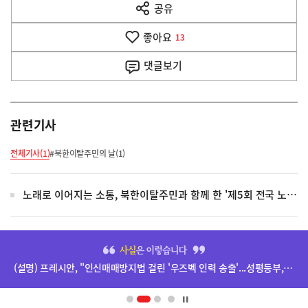
공유
열
음
기
좋아요
기
13
사
댓글
보기
관련기사
전체기사(1)
#북한이탈주민의 날(1)
노래로 이어지는 소통, 북한이탈주민과 함께 한 '제5회 전국 노래자랑'
히
단
(설명) 프레시안, "인신매매방지법 걸린 '우즈벡 인력 송출'...성평등부,노동·법무부에 개선 요청" 관련
배
너