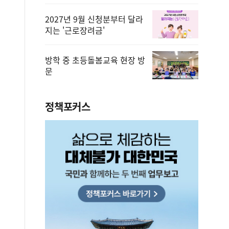
2027년 9월 신청분부터 달라
지는 '근로장려금'
방학 중 초등돌봄교육 현장 방
문
정책포커스