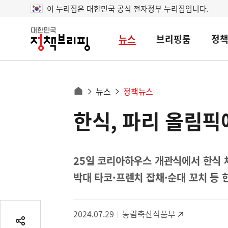
이 누리집은 대한민국 공식 전자정부 누리집입니다.
뉴스
브리핑룸
정
대
한
민
국
정
사
뉴스
정책뉴스
책
홈
브
이
으
한식, 파리 올림
콘
리
트
로
핑
텐
이
츠
동
영
25일 코리아하우스 개관식에서 한식 
경
역
박대 타코·프렌치 잡채·순대 꼬치 등 
로
2024.07.29
농림축산식품부
공