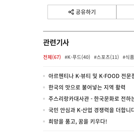
기
사
공유하기
열
기
영
역
관련기사
전체(67)
#K-푸드(40)
#스포츠(11)
#식품
전
아르헨티나 K-뷰티 및 K-FOOD 전문
체
한국의 맛으로 불어넣는 지역 활력
주스리랑카대사관 - 한국문화로 전하
국민 안심과 K-산업 경쟁력을 더합니
희망을 품고, 꿈을 키우다!