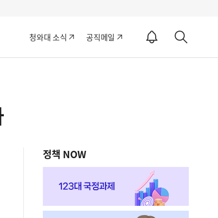
알
청와대 소식
공직메일
림
상
ON
세
검
색
다
정책 NOW