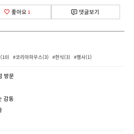
좋아요
댓글
보기
1
(10)
#코리아하우스(3)
#한식(3)
#행사(1)
점 방문
는 감동
다
사
실