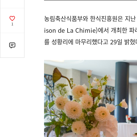
유
열
농림축산식품부와 한식진흥원은 지난 2
기
공
1
감
ison de La Chimie)에서 개
수
를 성황리에 마무리했다고 29일 밝혔
댓
글
수
(클
릭
시
댓
글
로
이
동)