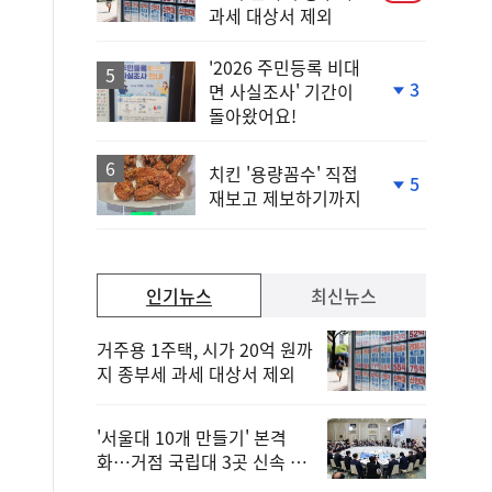
과세 대상서 제외
'2026 주민등록 비대
3
면 사실조사' 기간이
단
돌아왔어요!
계
하
락
치킨 '용량꼼수' 직접
5
재보고 제보하기까지
단
계
하
락
인기뉴스
최신뉴스
거주용 1주택, 시가 20억 원까
지 종부세 과세 대상서 제외
'서울대 10개 만들기' 본격
화…거점 국립대 3곳 신속 선
정