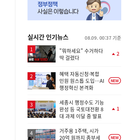
실시간 인기뉴스
08.09. 00:37 기준
"뭐하세요" 수거하다
2
딱 걸렸다
단
계
상
혜택 자동신청·복합
승
민원 원스톱 도입…AI
NEW
행정혁신 본격화
세종시 행정수도 기능
1
완성 등 국토대전환 8
단
대 과제 이달 중 발표
계
상
승
거주용 1주택, 시가
20억 원까지 종부세
NEW