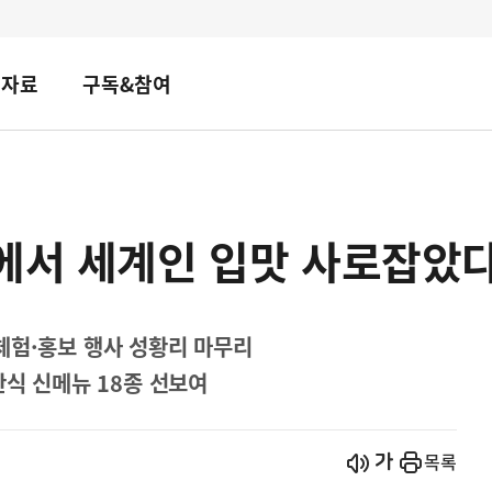
책자료
구독&참여
픽에서 세계인 입맛 사로잡았
체험·홍보 행사 성황리 마무리
한식 신메뉴 18종 선보여
시작
열기
목록