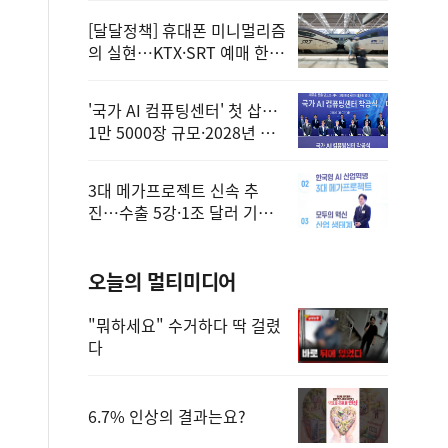
[달달정책] 휴대폰 미니멀리즘
의 실현…KTX·SRT 예매 한
번에 끝!
'국가 AI 컴퓨팅센터' 첫 삽…
1만 5000장 규모·2028년 완
공
3대 메가프로젝트 신속 추
진…수출 5강·1조 달러 기반
구축
오늘의 멀티미디어
"뭐하세요" 수거하다 딱 걸렸
다
6.7% 인상의 결과는요?