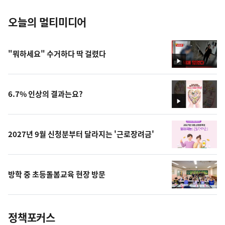
오늘의 멀티미디어
"뭐하세요" 수거하다 딱 걸렸다
영
상
6.7% 인상의 결과는요?
영
상
2027년 9월 신청분부터 달라지는 '근로장려금'
방학 중 초등돌봄교육 현장 방문
정책포커스