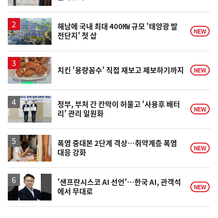
동
일
해남에 국내 최대 400㎿ 규모 '태양광 발
NEW
전단지' 첫 삽
치킨 '용량꼼수' 직접 재보고 제보하기까지
NEW
정부, 부처 간 칸막이 허물고 '사용후 배터
NEW
리' 관리 일원화
폭염 중대본 2단계 격상…취약계층 폭염
NEW
대응 강화
'샌프란시스코 AI 선언'…한국 AI, 관객석
NEW
에서 무대로