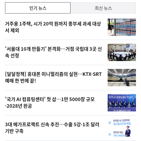
인
인기 뉴스
최신 뉴스
기,
인
기
최
거주용 1주택, 시가 20억 원까지 종부세 과세 대상
뉴
서 제외
신,
스
오
'서울대 10개 만들기' 본격화…거점 국립대 3곳 신
늘
속 선정
의
영
[달달정책] 휴대폰 미니멀리즘의 실현…KTX·SRT
상
예매 한 번에 끝!
,
오
'국가 AI 컴퓨팅센터' 첫 삽…1만 5000장 규모
·2028년 완공
늘
의
3대 메가프로젝트 신속 추진…수출 5강·1조 달러
사
기반 구축
진