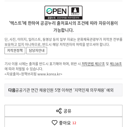
'텍스트'에 한하여 공공누리 출처표시의 조건에 따라 자유이용이
가능합니다.
단, 사진, 이미지, 일러스트, 동영상 등의 일부 자료는 문화체육관광부가 저작권 전부를
보유하고 있지 아니하므로, 반드시 해당 저작권자의 허락을 받으셔야 합니다.
저작권정책
담당자안내
기사 이용 시에는 출처를 반드시 표기해야 하며, 위반 시
저작권법 제37조
및
제138조
에 따라 처벌될 수 있습니다.
<자료출처=정책브리핑
www.korea.kr
>
이
기
다음
공공기관 연간 채용인원 5명 이하면 ‘지역인재 의무채용’ 예외
사
전
다
공유
열
음
기
좋아요
기
12