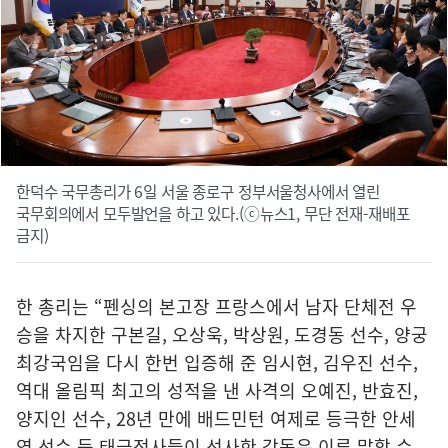
한덕수 국무총리가 6일 서울 종로구 정부서울청사에서 열린
국무회의에서 모두발언을 하고 있다.(ⓒ뉴스1, 무단 전재-재배포
금지)
한 총리는 “펜싱의 본고장 프랑스에서 남자 단체전 우
승을 차지한 구본길, 오상욱, 박상원, 도경동 선수, 양궁
최강국임을 다시 한번 입증해 준 임시현, 김우진 선수,
역대 올림픽 최고의 성적을 낸 사격의 오예진, 반효진,
양지인 선수, 28년 만에 배드민턴 여제로 등극한 안세
영 선수 등 태극전사들이 선사한 감동은 이루 말할 수