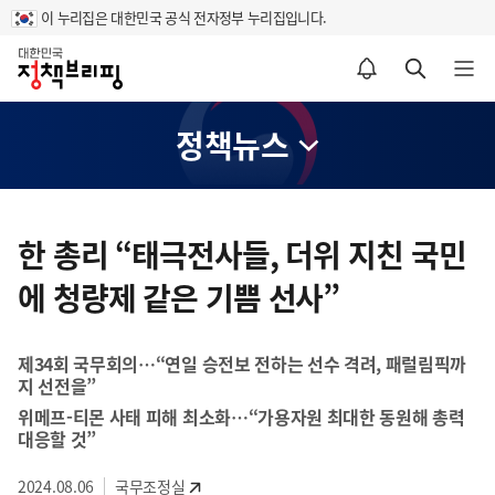
이 누리집은 대한민국 공식 전자정부 누리집입니다.
홈
알림설정 바로가기
검색 바로가기
메뉴 열기
정책뉴스
콘
텐
한 총리 “태극전사들, 더위 지친 국민
츠
에 청량제 같은 기쁨 선사”
영
역
제34회 국무회의…“연일 승전보 전하는 선수 격려, 패럴림픽까
지 선전을”
위메프-티몬 사태 피해 최소화…“가용자원 최대한 동원해 총력
대응할 것”
2024.08.06
국무조정실