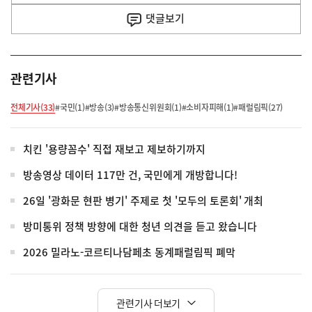
사
댓글
보기
관련기사
전체기사(33)
#국민(1)
#방송(3)
#방송통신위원회(1)
#소비자피해(1)
#패럴림픽(27)
치킨 '용량꼼수' 직접 재보고 제보하기까지
방송영상 데이터 117만 건, 국민에게 개방합니다!
26일 '광화문 현판 병기' 주제로 첫 '모두의 토론회' 개최
방미통위 정책 방향에 대한 청년 의견을 듣고 왔습니다
2026 밀라노-코르티나담페초 동계패럴림픽 폐막
관련기사 더보기