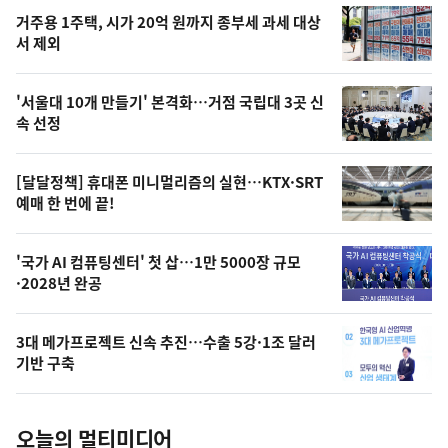
기
최
거주용 1주택, 시가 20억 원까지 종부세 과세 대상
뉴
서 제외
신,
스
오
'서울대 10개 만들기' 본격화…거점 국립대 3곳 신
늘
속 선정
의
영
[달달정책] 휴대폰 미니멀리즘의 실현…KTX·SRT
상
예매 한 번에 끝!
,
오
'국가 AI 컴퓨팅센터' 첫 삽…1만 5000장 규모
·2028년 완공
늘
의
3대 메가프로젝트 신속 추진…수출 5강·1조 달러
사
기반 구축
진
오늘의 멀티미디어