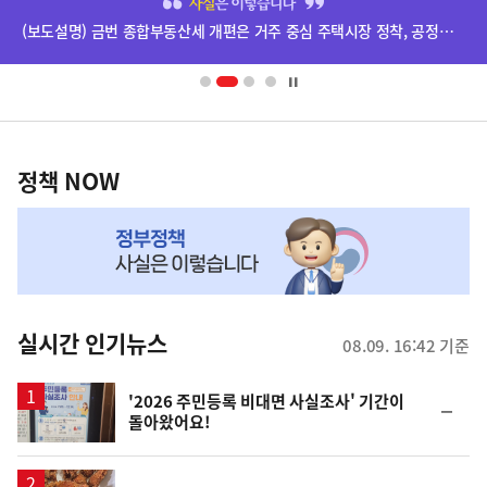
단
배
너
영
정
역
책
정책 NOW
NOW,
MY
맞
춤
뉴
실시간 인기뉴스
08.09. 16:42 기준
스
'2026 주민등록 비대면 사실조사' 기간이
순
돌아왔어요!
위
동
일