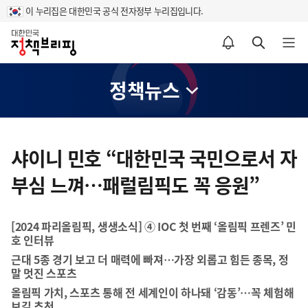
이 누리집은 대한민국 공식 전자정부 누리집입니다.
홈
알림설정 바로가기
검색 바로가기
메뉴 열기
정책뉴스
콘
텐
샤이니 민호 “대한민국 국민으로서 자
츠
부심 느껴…패럴림픽도 꼭 응원”
영
역
[2024 파리올림픽, 생생소식] ④ IOC 첫 번째 ‘올림픽 프렌즈’ 민
호 인터뷰
근대 5종 경기 보고 더 매력에 빠져…가장 외롭고 힘든 종목, 정
말 멋진 스포츠
올림픽 가치, 스포츠 통해 전 세계인이 하나돼 ‘감동’…꼭 체험해
보길 추천