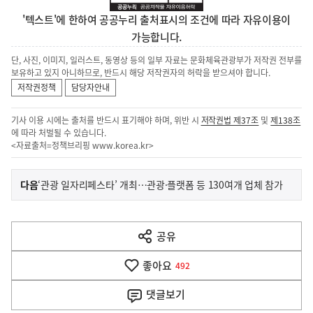
'텍스트'에 한하여 공공누리 출처표시의 조건에 따라 자유이용이
가능합니다.
단, 사진, 이미지, 일러스트, 동영상 등의 일부 자료는 문화체육관광부가 저작권 전부를
보유하고 있지 아니하므로, 반드시 해당 저작권자의 허락을 받으셔야 합니다.
저작권정책
담당자안내
기사 이용 시에는 출처를 반드시 표기해야 하며, 위반 시
저작권법 제37조
및
제138조
에 따라 처벌될 수 있습니다.
<자료출처=정책브리핑
www.korea.kr
>
이
기
다음
‘관광 일자리페스타’ 개최…관광·플랫폼 등 130여개 업체 참가
사
전
다
공유
열
음
기
좋아요
기
492
사
댓글
보기