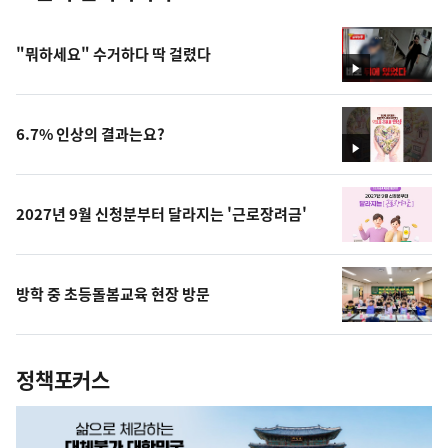
"뭐하세요" 수거하다 딱 걸렸다
영
상
6.7% 인상의 결과는요?
영
상
2027년 9월 신청분부터 달라지는 '근로장려금'
방학 중 초등돌봄교육 현장 방문
정책포커스