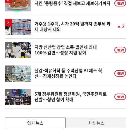
치킨 '용량꼼수' 직접 재보고 제보하기까지
NEW
거주용 1주택, 시가 20억 원까지 종부세 과
2
세 대상서 제외
단
계
상
승
지방 신산업 창업 소득·법인세 최대
NEW
100% 감면…성장 지원 강화
철강·석유화학 등 주력산업 AI 제조 혁
NEW
신…잠재성장률 높인다
5개 정부위원회 청년위원, 국민추천제로
NEW
선발…청년 참여 확대
인
인기 뉴스
최신 뉴스
기,
인