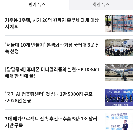
인
인기 뉴스
최신 뉴스
기,
인
기
최
거주용 1주택, 시가 20억 원까지 종부세 과세 대상
뉴
서 제외
신,
스
오
'서울대 10개 만들기' 본격화…거점 국립대 3곳 신
늘
속 선정
의
영
[달달정책] 휴대폰 미니멀리즘의 실현…KTX·SRT
상
예매 한 번에 끝!
,
오
'국가 AI 컴퓨팅센터' 첫 삽…1만 5000장 규모
·2028년 완공
늘
의
3대 메가프로젝트 신속 추진…수출 5강·1조 달러
사
기반 구축
진