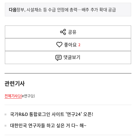
이
기
다음
정부, 시설채소 등 수급 안정에 총력…배추 추가 확대 공급
사
전
다
공유
열
음
기
좋아요
기
2
사
댓글
보기
관련기사
전체기사(2)
#연구(2)
국가R&D 통합로그인 사이트 '연구24' 오픈!
대한민국 연구자들 하고 싶은 거 다~ 해~