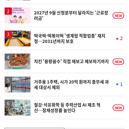
동
일
2027년 9월 신청분부터 달라지는 '근로장
NEW
려금'
떡국떡·떡볶이떡 '생계형 적합업종' 재지
2
정…2031년까지 보호
단
계
상
승
치킨 '용량꼼수' 직접 재보고 제보하기까지
NEW
거주용 1주택, 시가 20억 원까지 종부세 과
1
세 대상서 제외
단
계
하
락
철강·석유화학 등 주력산업 AI 제조 혁
NEW
신…잠재성장률 높인다