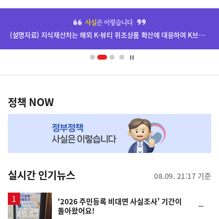
히
단
(설명자료) 지식재산처는 해외 K-뷰티 위조상품 확산에 대응하여 K브랜드 정부인증, 유통차단, 국제공조까지 K-브랜드 보호를 강화하고 있습니다.
배
너
영
정
역
책
정책 NOW
NOW,
MY
맞
춤
뉴
실시간 인기뉴스
08.09. 21:17 기준
스
'2026 주민등록 비대면 사실조사' 기간이
순
돌아왔어요!
위