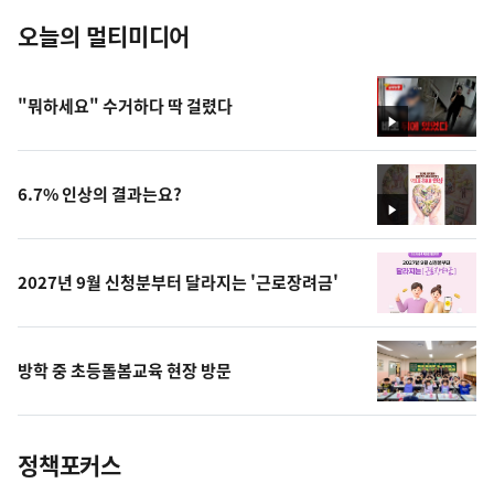
오늘의 멀티미디어
"뭐하세요" 수거하다 딱 걸렸다
영
상
6.7% 인상의 결과는요?
영
상
2027년 9월 신청분부터 달라지는 '근로장려금'
방학 중 초등돌봄교육 현장 방문
정책포커스