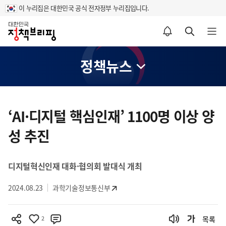
이 누리집은 대한민국 공식 전자정부 누리집입니다.
홈
알림설정 바로가기
검색 바로가기
메뉴 열기
정책뉴스
콘
텐
‘AI·디지털 핵심인재’ 1100명 이상 양
츠
성 추진
영
역
디지털혁신인재 대화·협의회 발대식 개최
2024.08.23
과학기술정보통신부
2
목록