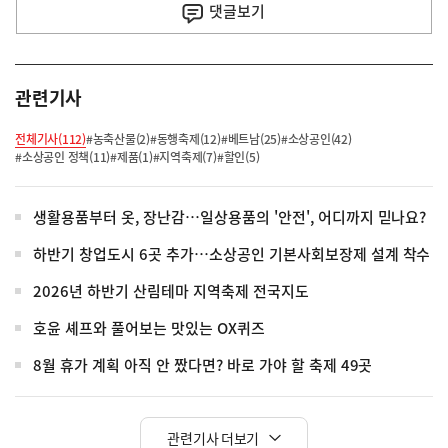
사
댓글
보기
관련기사
전체기사(112)
#농축산물(2)
#동행축제(12)
#베트남(25)
#소상공인(42)
#소상공인 정책(11)
#제품(1)
#지역축제(7)
#할인(5)
생활용품부터 옷, 장난감…일상용품의 '안전', 어디까지 믿나요?
하반기 창업도시 6곳 추가…소상공인 기본사회보장제 설계 착수
2026년 하반기 산림테마 지역축제 전국지도
호윤 셰프와 풀어보는 맛있는 OX퀴즈
8월 휴가 계획 아직 안 짰다면? 바로 가야 할 축제 49곳
관련기사 더보기