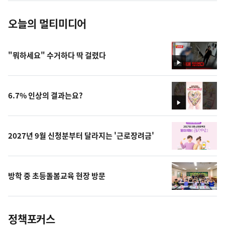
오늘의 멀티미디어
"뭐하세요" 수거하다 딱 걸렸다
영
상
6.7% 인상의 결과는요?
영
상
2027년 9월 신청분부터 달라지는 '근로장려금'
방학 중 초등돌봄교육 현장 방문
정책포커스