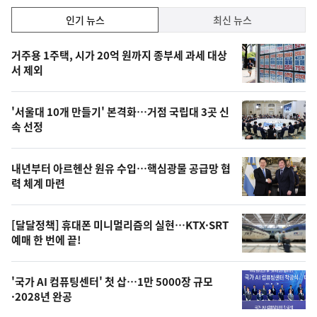
인
인기 뉴스
최신 뉴스
기,
인
기
최
거주용 1주택, 시가 20억 원까지 종부세 과세 대상
뉴
서 제외
신,
스
오
'서울대 10개 만들기' 본격화…거점 국립대 3곳 신
늘
속 선정
의
영
내년부터 아르헨산 원유 수입…핵심광물 공급망 협
상
력 체계 마련
,
오
[달달정책] 휴대폰 미니멀리즘의 실현…KTX·SRT
예매 한 번에 끝!
늘
의
'국가 AI 컴퓨팅센터' 첫 삽…1만 5000장 규모
사
·2028년 완공
진