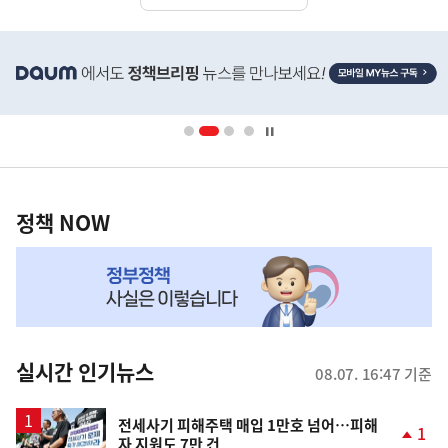
히
단
배
너
영
정
역
책
정책 NOW
NOW,
MY
맞
춤
뉴
실시간 인기뉴스
08.07. 16:47 기준
스
전세사기 피해주택 매입 1만호 넘어…피해
1
자 지원도 7만 건