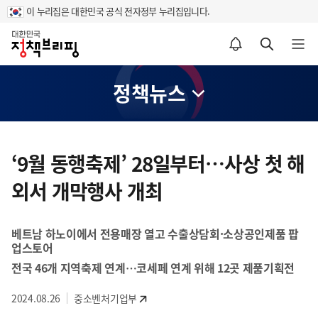
이 누리집은 대한민국 공식 전자정부 누리집입니다.
홈
알림설정 바로가기
검색 바로가기
메뉴 열기
정책뉴스
콘
텐
‘9월 동행축제’ 28일부터…사상 첫 해
츠
외서 개막행사 개최
영
역
베트남 하노이에서 전용매장 열고 수출상담회·소상공인제품 팝
업스토어
전국 46개 지역축제 연계…코세페 연계 위해 12곳 제품기획전
2024.08.26
중소벤처기업부