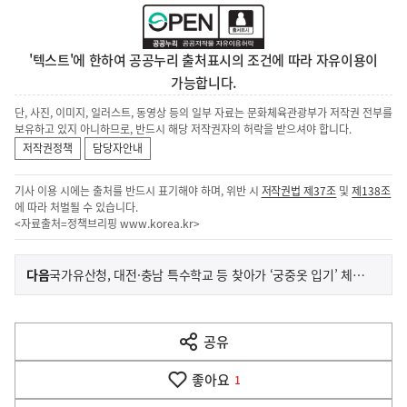
'텍스트'에 한하여 공공누리 출처표시의 조건에 따라 자유이용이
가능합니다.
단, 사진, 이미지, 일러스트, 동영상 등의 일부 자료는 문화체육관광부가 저작권 전부를
보유하고 있지 아니하므로, 반드시 해당 저작권자의 허락을 받으셔야 합니다.
저작권정책
담당자안내
기사 이용 시에는 출처를 반드시 표기해야 하며, 위반 시
저작권법 제37조
및
제138조
에 따라 처벌될 수 있습니다.
<자료출처=정책브리핑
www.korea.kr
>
이
기
다음
국가유산청, 대전·충남 특수학교 등 찾아가 ‘궁중옷 입기’ 체험 제공
사
전
다
공유
열
음
기
좋아요
기
1