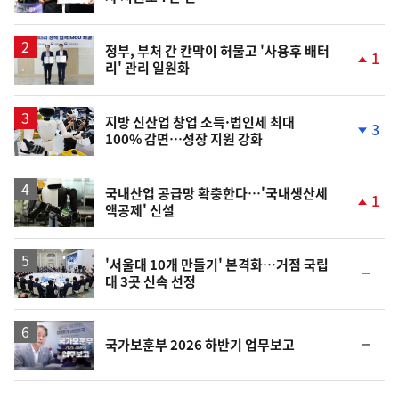
단
계
상
승
정부, 부처 간 칸막이 허물고 '사용후 배터
1
리' 관리 일원화
단
계
상
승
지방 신산업 창업 소득·법인세 최대
3
100% 감면…성장 지원 강화
단
계
하
락
국내산업 공급망 확충한다…'국내생산세
1
액공제' 신설
단
계
상
승
'서울대 10개 만들기' 본격화…거점 국립
순
대 3곳 신속 선정
위
동
일
영
순
국가보훈부 2026 하반기 업무보고
상
위
동
일