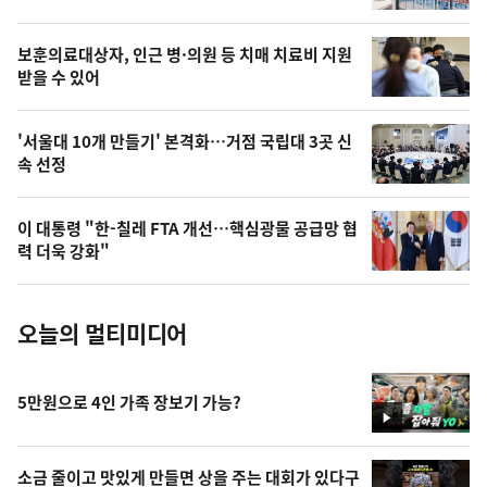
의
영
보훈의료대상자, 인근 병·의원 등 치매 치료비 지원
상
받을 수 있어
,
오
'서울대 10개 만들기' 본격화…거점 국립대 3곳 신
속 선정
늘
의
이 대통령 "한-칠레 FTA 개선…핵심광물 공급망 협
사
력 더욱 강화"
진
오늘의 멀티미디어
5만원으로 4인 가족 장보기 가능?
영
상
소금 줄이고 맛있게 만들면 상을 주는 대회가 있다구