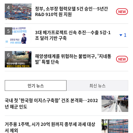
정부, 소부장 협력모델 5건 승인…5년간
NEW
R&D 910억 원 지원
3대 메가프로젝트 신속 추진…수출 5강·1
1
조 달러 기반 구축
단
계
하
락
해양생태계를 위협하는 불법어구, '지네통
NEW
발' 특별 단속
인
인기 뉴스
최신 뉴스
기,
인
기
최
국내 첫 '한국형 이지스구축함' 건조 본격화…2032
뉴
년 해군 인도
신,
스
오
거주용 1주택, 시가 20억 원까지 종부세 과세 대상
늘
서 제외