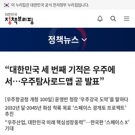
이 누리집은 대한민국 공식 전자정부 누리집입니다.
홈
알림설정 바로가기
검색 바로가기
메뉴 열기
정책뉴스
콘
텐
“대한민국 세 번째 기적은 우주에
츠
서…우주탐사로드맵 곧 발표”
영
역
[우주항공청 개청 100일] 윤영빈 청장 ‘우주강국 도약’을 말하다
2032년 달·2045년 화성 착륙 목표 ‘스페이스 광개토 프로젝트’
추진
“우주산업, 대한민국 미래 핵심성장동력”…한국판 ‘스페이스 X’
기대