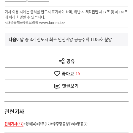
기사 이용 시에는 출처를 반드시 표기해야 하며, 위반 시
저작권법 제37조
및
제138조
에 따라 처벌될 수 있습니다.
<자료출처=정책브리핑
www.korea.kr
>
이
기
다음
이달 중 3기 신도시 최초 인천계양 공공주택 1106호 분양
사
전
다
공유
열
음
기
좋아요
기
19
사
댓글
보기
관련기사
전체기사(57)
#경제(4)
#우주(12)
#우주항공청(38)
#항공(7)