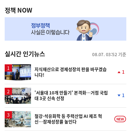
정
역
책
정책 NOW
NOW,
MY
맞
춤
뉴
실시간 인기뉴스
08.07. 03:52 기준
스
지식재산으로 경제성장의 판을 바꾸겠습
1
니다!
단
계
상
승
'서울대 10개 만들기' 본격화…거점 국립
1
대 3곳 신속 선정
단
계
하
락
철강·석유화학 등 주력산업 AI 제조 혁
NEW
신…잠재성장률 높인다