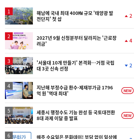
스
해남에 국내 최대 400㎿ 규모 '태양광 발
2
전단지' 첫 삽
단
계
상
승
2027년 9월 신청분부터 달라지는 '근로장
4
려금'
단
계
상
승
'서울대 10개 만들기' 본격화…거점 국립
2
대 3곳 신속 선정
단
계
하
락
지난해 부정수급 환수·제재부가금 1796
NEW
억 원 '역대 최대'
세종시 행정수도 기능 완성 등 국토대전환
NEW
8대 과제 이달 중 발표
매주 수요일은 문화데이! 부담 없이 일상에