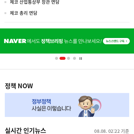
체코 산업통상부 장관 면담
체코 총리 면담
히
단
배
너
영
정
역
책
정책 NOW
NOW,
MY
맞
춤
뉴
실시간 인기뉴스
08.08. 02:22 기준