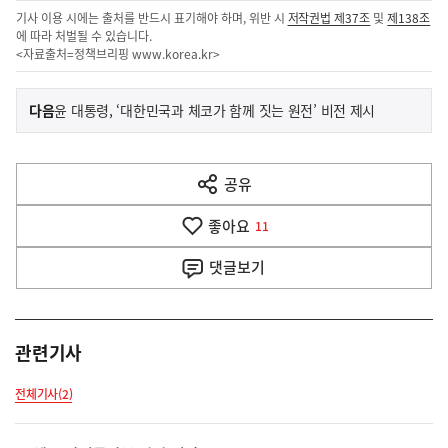
기사 이용 시에는 출처를 반드시 표기해야 하며, 위반 시
저작권법 제37조
및
제138조
에 따라 처벌될 수 있습니다.
<자료출처=정책브리핑
www.korea.kr
>
이
기
다음
윤 대통령, ‘대한민국과 체코가 함께 짓는 원전’ 비전 제시
사
전
다
공유
열
음
기
좋아요
기
11
사
댓글
보기
관련기사
전체기사(2)