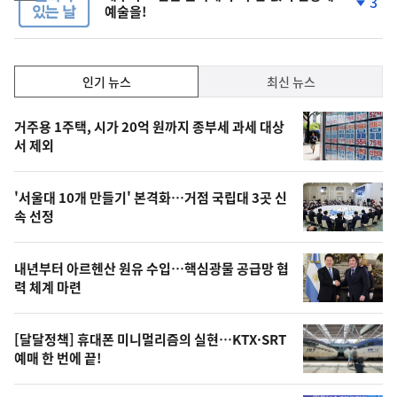
3
예술을!
단
계
하
락
인
인기 뉴스
최신 뉴스
기,
인
기
최
거주용 1주택, 시가 20억 원까지 종부세 과세 대상
뉴
서 제외
신,
스
오
'서울대 10개 만들기' 본격화…거점 국립대 3곳 신
늘
속 선정
의
영
내년부터 아르헨산 원유 수입…핵심광물 공급망 협
상
력 체계 마련
,
오
[달달정책] 휴대폰 미니멀리즘의 실현…KTX·SRT
예매 한 번에 끝!
늘