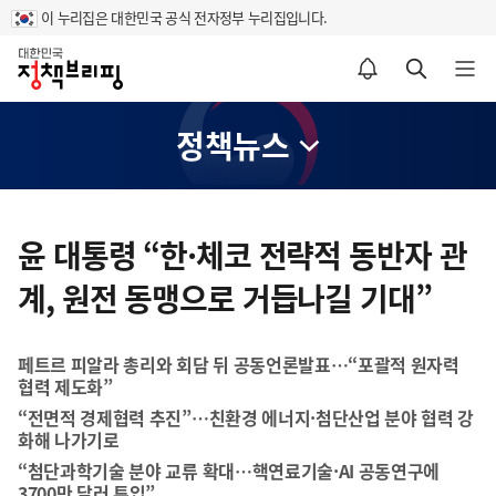
이 누리집은 대한민국 공식 전자정부 누리집입니다.
홈
알림설정 바로가기
검색 바로가기
메뉴 열기
정책뉴스
콘
텐
윤 대통령 “한·체코 전략적 동반자 관
츠
계, 원전 동맹으로 거듭나길 기대”
영
역
페트르 피알라 총리와 회담 뒤 공동언론발표…“포괄적 원자력
협력 제도화”
“전면적 경제협력 추진”…친환경 에너지·첨단산업 분야 협력 강
화해 나가기로
“첨단과학기술 분야 교류 확대…핵연료기술·AI 공동연구에
3700만 달러 투입”