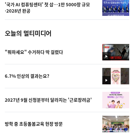
의
'국가 AI 컴퓨팅센터' 첫 삽…1만 5000장 규모
사
·2028년 완공
진
오늘의 멀티미디어
"뭐하세요" 수거하다 딱 걸렸다
영
상
6.7% 인상의 결과는요?
영
상
2027년 9월 신청분부터 달라지는 '근로장려금'
방학 중 초등돌봄교육 현장 방문