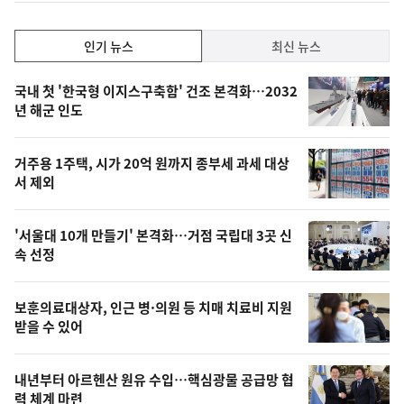
인
인기 뉴스
최신 뉴스
기,
인
기
최
국내 첫 '한국형 이지스구축함' 건조 본격화…2032
뉴
년 해군 인도
신,
스
오
거주용 1주택, 시가 20억 원까지 종부세 과세 대상
늘
서 제외
의
영
'서울대 10개 만들기' 본격화…거점 국립대 3곳 신
상
속 선정
,
오
보훈의료대상자, 인근 병·의원 등 치매 치료비 지원
받을 수 있어
늘
의
내년부터 아르헨산 원유 수입…핵심광물 공급망 협
사
력 체계 마련