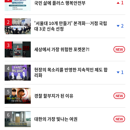
1
국민 삶에 플러스 행복안전부
단
계
상
승
'서울대 10개 만들기' 본격화…거점 국립
2
대 3곳 신속 선정
단
계
하
락
영
세상에서 가장 위험한 포켓몬?!
NEW
상
현장의 목소리를 반영한 지속적인 제도 합
1
리화
단
계
하
락
영
경찰 할부지가 된 이유
NEW
상
영
대한의 가장 빛나는 여권
NEW
상