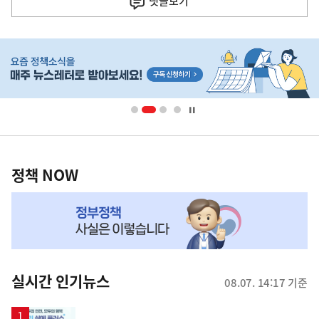
댓글
보기
히
단
배
너
영
정
역
책
정책 NOW
NOW,
MY
맞
춤
뉴
실시간 인기뉴스
08.07. 14:17 기준
스