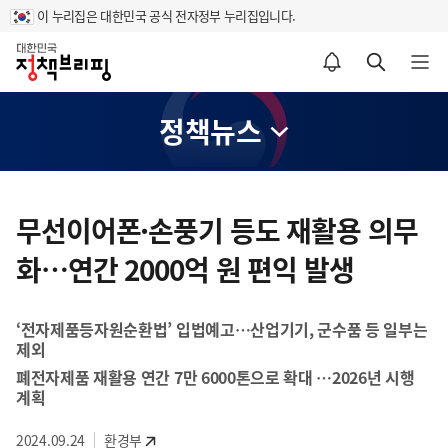
이 누리집은 대한민국 공식 전자정부 누리집입니다.
홈
알림설정 바로가기
검색 바로가기
메뉴 열기
정책뉴스
콘
텐
무선이어폰·손풍기 등도 재활용 의무
츠
화…연간 2000억 원 편익 발생
영
역
‘전자제품등자원순환법’ 입법예고…산업기기, 군수품 등 일부는
제외
폐전자제품 재활용 연간 7만 6000톤으로 확대 …2026년 시행
계획
2024.09.24
환경부