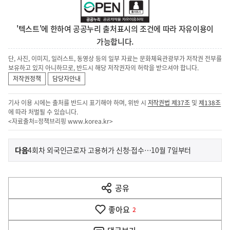
'텍스트'에 한하여 공공누리 출처표시의 조건에 따라 자유이용이
가능합니다.
단, 사진, 이미지, 일러스트, 동영상 등의 일부 자료는 문화체육관광부가 저작권 전부를
보유하고 있지 아니하므로, 반드시 해당 저작권자의 허락을 받으셔야 합니다.
저작권정책
담당자안내
기사 이용 시에는 출처를 반드시 표기해야 하며, 위반 시
저작권법 제37조
및
제138조
에 따라 처벌될 수 있습니다.
<자료출처=정책브리핑
www.korea.kr
>
이
기
다음
4회차 외국인근로자 고용허가 신청·접수…10월 7일부터
사
전
다
공유
열
음
기
좋아요
기
2
사