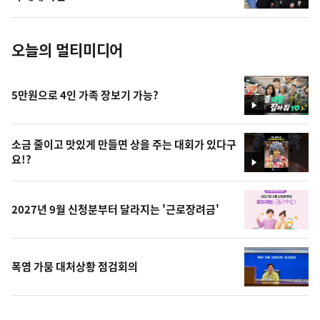
진
오늘의 멀티미디어
5만원으로 4인 가족 장보기 가능?
영
상
소금 줄이고 맛있게 만들면 상을 주는 대회가 있다구
요!?
영
상
2027년 9월 신청분부터 달라지는 '근로장려금'
폭염 가뭄 대처상황 점검회의