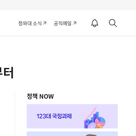
알
청와대 소식
공직메일
림
상
ON
세
검
색
부터
정책 NOW