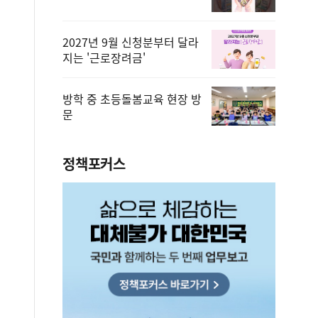
2027년 9월 신청분부터 달라
지는 '근로장려금'
방학 중 초등돌봄교육 현장 방
문
정책포커스