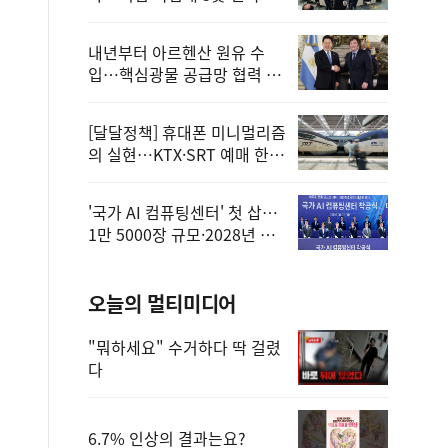
정
내년부터 아르헨산 원유 수
입…핵심광물 공급망 협력 체
계 마련
[달달정책] 휴대폰 미니멀리즘
의 실현…KTX·SRT 예매 한
번에 끝!
'국가 AI 컴퓨팅센터' 첫 삽…
1만 5000장 규모·2028년 완
공
오늘의 멀티미디어
"뭐하세요" 수거하다 딱 걸렸
다
6.7% 인상의 결과는요?