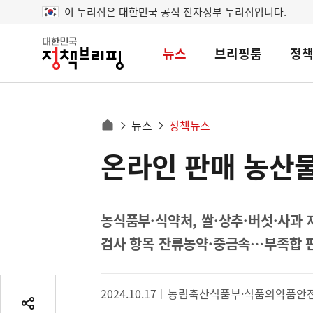
이 누리집은 대한민국 공식 전자정부 누리집입니다.
뉴스
브리핑룸
정
대
한
민
국
정
사
뉴스
정책뉴스
책
홈
브
이
으
온라인 판매 농산
콘
리
트
로
핑
텐
이
츠
동
영
농식품부·식약처, 쌀·상추·버섯·사과 
경
역
검사 항목 잔류농약·중금속…부족합 
로
2024.10.17
농림축산식품부·식품의약품안
공