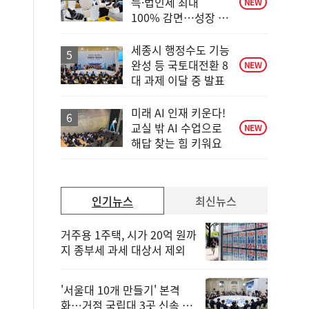
득·법인세 최대
NEW
100% 감면…성장 지
원 강화
세종시 행정수도 기능
완성 등 국토대전환 8
NEW
대 과제 이달 중 발표
미래 AI 인재 키운다!
교실 밖 AI 수업으로
NEW
해답 찾는 힘 키워요
인기뉴스
최신뉴스
거주용 1주택, 시가 20억 원까
지 종부세 과세 대상서 제외
'서울대 10개 만들기' 본격
화…거점 국립대 3곳 신속 선