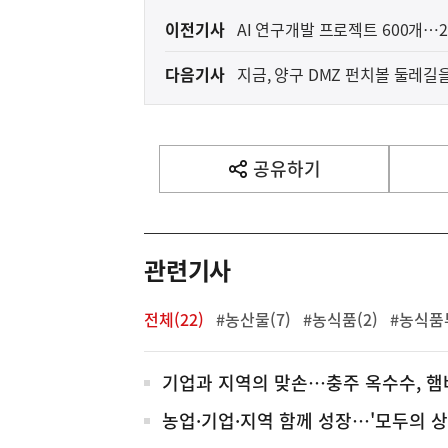
이
이전기사
AI 연구개발 프로젝트 600개…
전
다음기사
지금, 양구 DMZ 펀치볼 둘레길
다
음
기
사
공유하기
열
기
영
역
관련기사
전체(22)
#농산물(7)
#농식품(2)
#농식품부
전
기업과 지역의 맞손…충주 옥수수, 
체
농업·기업·지역 함께 성장…'모두의 상