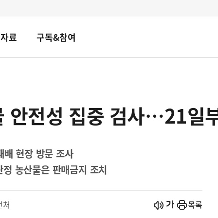
책자료
구독&참여
물 안전성 집중 검사…21일
재배 현장 방문 조사
판정 농산물은 판매금지 조치
시작
열기
전처
목록