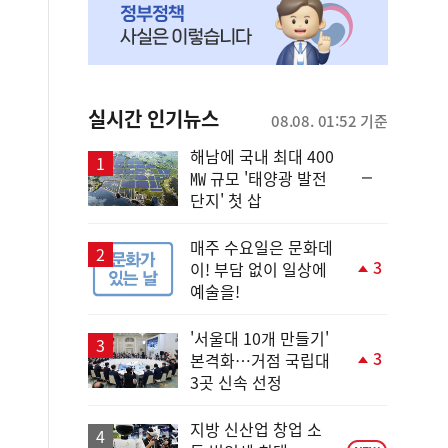
실시간 인기뉴스
08.08. 01:52 기준
해남에 국내 최대 400
순
㎿ 규모 '태양광 발전
위
단지' 첫 삽
동
일
매주 수요일은 문화데
3
이! 부담 없이 일상에
단
예술을!
계
상
승
'서울대 10개 만들기'
3
본격화…거점 국립대
단
3곳 신속 선정
계
상
승
지방 신산업 창업 소