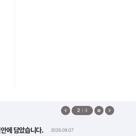
정지
이
다
2
/
4
전
음
보
보
편안에 담았습니다.
2026.08.07
기
기