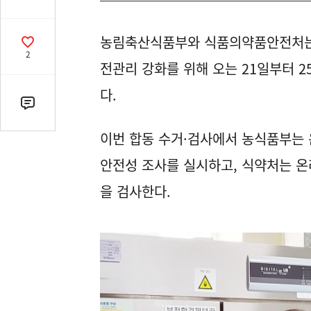
유
열
농림축산식품부와 식품의약품안전처는
기
공
2
감
전관리 강화를 위해 오는 21일부터 2
수
다.
댓
글
이번 합동 수거·검사에서 농식품부는
수
(클
안전성 조사를 실시하고, 식약처는 온
릭
을 검사한다.
시
댓
글
로
이
동)