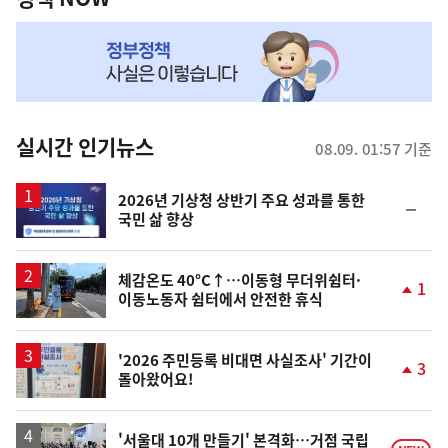
NOW,
MY
맞
춤
뉴
실시간 인기뉴스
08.09. 01:57 기준
스
2026년 기상청 상반기 주요 성과를 통한
순
국민 삶 향상
위
동
일
체감온도 40°C↑…이동형 무더위쉼터·
1
이동노동자 쉼터에서 안전한 휴식
단
계
상
승
'2026 주민등록 비대면 사실조사' 기간이
3
돌아왔어요!
단
계
상
승
'서울대 10개 만들기' 본격화…거점 국립