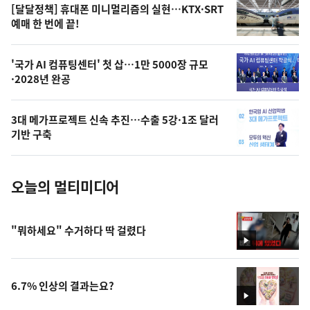
영
[달달정책] 휴대폰 미니멀리즘의 실현…KTX·SRT
상
예매 한 번에 끝!
,
오
'국가 AI 컴퓨팅센터' 첫 삽…1만 5000장 규모
·2028년 완공
늘
의
3대 메가프로젝트 신속 추진…수출 5강·1조 달러
사
기반 구축
진
오늘의 멀티미디어
"뭐하세요" 수거하다 딱 걸렸다
영
상
6.7% 인상의 결과는요?
영