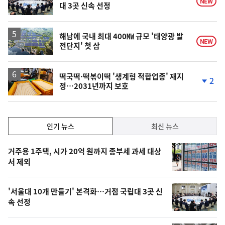
NEW
대 3곳 신속 선정
해남에 국내 최대 400㎿ 규모 '태양광 발
NEW
전단지' 첫 삽
떡국떡·떡볶이떡 '생계형 적합업종' 재지
2
정…2031년까지 보호
단
계
하
락
인
인기 뉴스
최신 뉴스
기,
인
기
최
거주용 1주택, 시가 20억 원까지 종부세 과세 대상
뉴
서 제외
신,
스
오
'서울대 10개 만들기' 본격화…거점 국립대 3곳 신
늘
속 선정
의