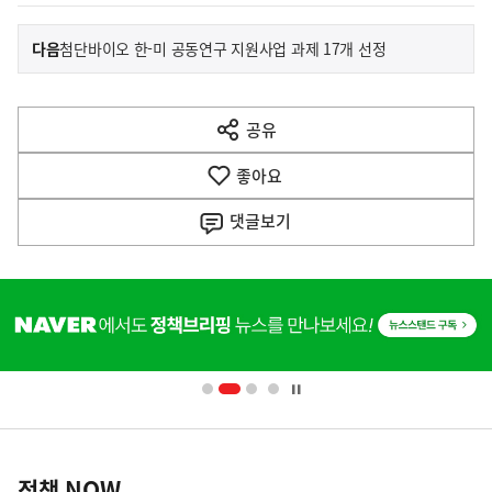
이
기
다음
첨단바이오 한-미 공동연구 지원사업 과제 17개 선정
사
전
다
공유
열
음
기
좋아요
기
사
댓글
보기
히
단
배
너
영
정
역
책
정책 NOW