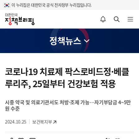
이 누리집은 대한민국 공식 전자정부 누리집입니다.
홈
알림설정 바로가기
검색 바로가기
메뉴 열기
정책뉴스
콘
텐
코로나19 치료제 팍스로비드정·베클
츠
루리주, 25일부터 건강보험 적용
영
역
시중 약국 및 의료기관서도 처방·조제 가능…자기부담금 4~5만
원 수준
2024.10.25
보건복지부