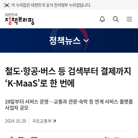
이 누리집은 대한민국 공식 전자정부 누리집입니다.
홈
알림설정 바로가기
검색 바로가기
메뉴 열기
정책뉴스
콘
텐
철도·항공·버스 등 검색부터 결제까지
츠
‘K-MaaS’로 한 번에
영
역
28일부터 서비스 운영…교통과 관광·숙박 등 연계 서비스 플랫폼
사업자 공모
2024.10.29
국토교통부