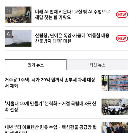
계
하
락
미래 AI 인재 키운다! 교실 밖 AI 수업으로
NEW
해답 찾는 힘 키워요
산림청, 연이은 폭염·가뭄에 '여름철 대응
NEW
산불방지 대책' 마련
인
인기 뉴스
최신 뉴스
기,
인
기
최
거주용 1주택, 시가 20억 원까지 종부세 과세 대상
뉴
서 제외
신,
스
오
'서울대 10개 만들기' 본격화…거점 국립대 3곳 신
늘
속 선정
의
영
내년부터 아르헨산 원유 수입…핵심광물 공급망 협