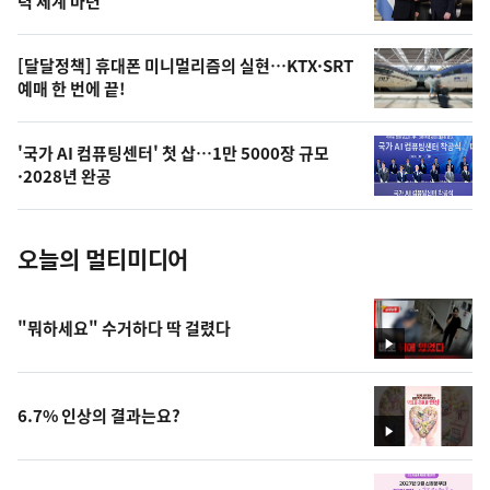
상
력 체계 마련
,
오
[달달정책] 휴대폰 미니멀리즘의 실현…KTX·SRT
예매 한 번에 끝!
늘
의
'국가 AI 컴퓨팅센터' 첫 삽…1만 5000장 규모
사
·2028년 완공
진
오늘의 멀티미디어
"뭐하세요" 수거하다 딱 걸렸다
영
상
6.7% 인상의 결과는요?
영
상