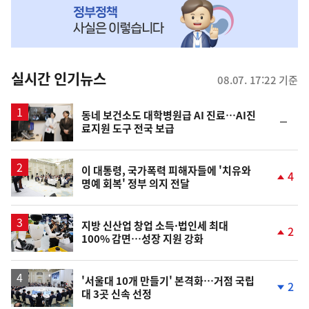
MY
맞
춤
뉴
실시간 인기뉴스
08.07. 17:22 기준
스
동네 보건소도 대학병원급 AI 진료…AI진
순
료지원 도구 전국 보급
위
동
일
이 대통령, 국가폭력 피해자들에 '치유와
4
명예 회복' 정부 의지 전달
단
계
상
승
지방 신산업 창업 소득·법인세 최대
2
100% 감면…성장 지원 강화
단
계
상
승
'서울대 10개 만들기' 본격화…거점 국립
2
대 3곳 신속 선정
단