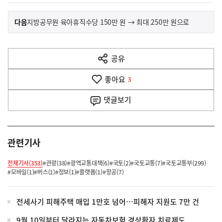
이
기
다음
지방공무원 육아휴직수당 150만 원 → 최대 250만 원으로
사
전
다
공유
열
음
기
좋아요
기
3
사
댓글
보기
관련기사
전체기사(353)
#관광(38)
#광역교통대책(6)
#국토(2)
#국토교통(7)
#국토교통부(299)
#모바일(1)
#버스(1)
#정보(1)
#플랫폼(1)
#항공(7)
전세사기 피해주택 매입 1만호 넘어…피해자 지원도 7만 건
9월 10일부터 달라지는 자동차보험 경상환자 치료제도