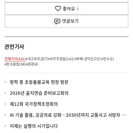
음
기
좋아요
기
1
사
댓글
보기
관련기사
전체기사(431)
#국고보조금(7)
#국무조정실(141)
#부패·공익신고(2)
#탄소(1)
#탄소중립(34)
#환경(4)
방학 중 초등돌봄교육 현장 방문
2026년 을지연습 준비보고회의
제12회 국가정책조정회의
AI 기술 활용, 공공의료 강화…2030년까지 교통사고 사망자 30%↓
이제는 실행의 시기입니다