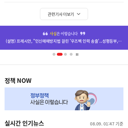
관련기사 더보기
히
단
(설명) 프레시안, "인신매매방지법 걸린 '우즈벡 인력 송출'...성평등부,노동·법무부에 개선 요청" 관련
배
너
영
정
역
책
정책 NOW
NOW,
MY
맞
춤
뉴
실시간 인기뉴스
08.09. 01:47 기준