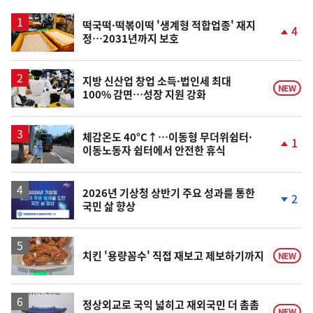
스
떡국떡·떡볶이떡 '생계형 적합업종' 재지
4
정…2031년까지 보호
단
계
상
승
지방 신산업 창업 소득·법인세 최대
NEW
100% 감면…성장 지원 강화
체감온도 40°C↑…이동형 무더위쉼터·
1
이동노동자 쉼터에서 안전한 휴식
단
계
상
승
2026년 기상청 상반기 주요 성과를 통한
2
국민 삶 향상
단
계
하
락
치킨 '용량꼼수' 직접 재보고 제보하기까지
NEW
정상외교로 국익 넓히고 재외국민 더 촘촘
NEW