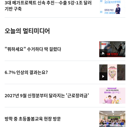
3대 메가프로젝트 신속 추진…수출 5강·1조 달러
사
기반 구축
진
오늘의 멀티미디어
"뭐하세요" 수거하다 딱 걸렸다
영
상
6.7% 인상의 결과는요?
영
상
2027년 9월 신청분부터 달라지는 '근로장려금'
방학 중 초등돌봄교육 현장 방문