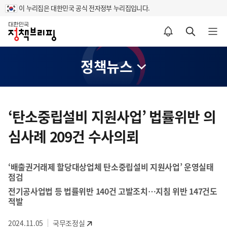
이 누리집은 대한민국 공식 전자정부 누리집입니다.
홈
알림설정 바로가기
검색 바로가기
메뉴 열기
정책뉴스
콘
텐
‘탄소중립설비 지원사업’ 법률위반 의
츠
심사례 209건 수사의뢰
영
역
‘배출권거래제 할당대상업체 탄소중립설비 지원사업’ 운영실태
점검
전기공사업법 등 법률위반 140건 고발조치…지침 위반 147건도
적발
2024.11.05
국무조정실