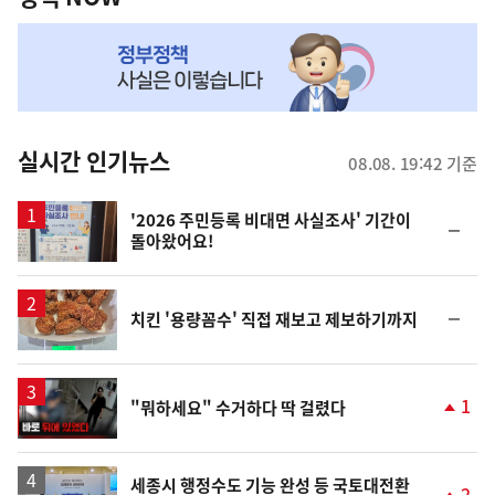
NOW,
MY
맞
춤
뉴
실시간 인기뉴스
08.08. 19:42 기준
스
'2026 주민등록 비대면 사실조사' 기간이
순
돌아왔어요!
위
동
일
순
치킨 '용량꼼수' 직접 재보고 제보하기까지
위
동
일
영
1
"뭐하세요" 수거하다 딱 걸렸다
상
단
계
상
승
세종시 행정수도 기능 완성 등 국토대전환
2