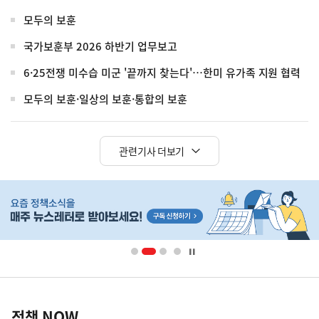
모두의 보훈
국가보훈부 2026 하반기 업무보고
6·25전쟁 미수습 미군 '끝까지 찾는다'…한미 유가족 지원 협력
모두의 보훈·일상의 보훈·통합의 보훈
관련기사 더보기
히
단
배
너
영
정
역
책
정책 NOW