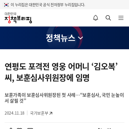
이 누리집은 대한민국 공식 전자정부 누리집입니다.
홈
알림설정 바로가기
검색 바로가기
메뉴 열기
정책뉴스
콘
텐
연평도 포격전 영웅 어머니 ‘김오복’
츠
씨, 보훈심사위원장에 임명
영
역
보훈가족이 보훈심사위원장된 첫 사례…“보훈심사, 국민 눈높이
서 살필 것”
2024.11.18
국가보훈부