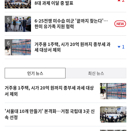
8대 과제 이달 중 발표
단
계
상
승
6·25전쟁 미수습 미군 '끝까지 찾는다'…
NEW
한미 유가족 지원 협력
거주용 1주택, 시가 20억 원까지 종부세 과
1
세 대상서 제외
단
계
하
락
인
인기 뉴스
최신 뉴스
기,
인
기
최
거주용 1주택, 시가 20억 원까지 종부세 과세 대상
뉴
서 제외
신,
스
오
'서울대 10개 만들기' 본격화…거점 국립대 3곳 신
늘
속 선정
의