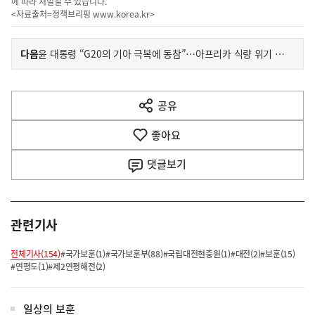
에 따라 처벌될 수 있습니다.
<자료출처=정책브리핑
www.korea.kr
>
이
기
다음
윤 대통령 “G20의 기아 극복에 동참”…아프리카 식량 위기 1000만 달러 지원
사
전
다
공유
열
음
기
좋아요
기
사
댓글
보기
관련기사
전체기사(154)
#국가보훈(1)
#국가보훈부(88)
#국립대전현충원(1)
#대전(2)
#보훈(15)
#연평도(1)
#제2연평해전(2)
일상의 보훈