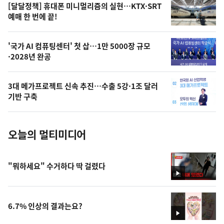
영
[달달정책] 휴대폰 미니멀리즘의 실현…KTX·SRT
상
예매 한 번에 끝!
,
오
'국가 AI 컴퓨팅센터' 첫 삽…1만 5000장 규모
·2028년 완공
늘
의
3대 메가프로젝트 신속 추진…수출 5강·1조 달러
사
기반 구축
진
오늘의 멀티미디어
"뭐하세요" 수거하다 딱 걸렸다
영
상
6.7% 인상의 결과는요?
영