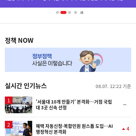
배
너
영
정
역
책
정책 NOW
NOW,
MY
맞
춤
뉴
실시간 인기뉴스
08.07. 12:22 기준
스
'서울대 10개 만들기' 본격화…거점 국립
순
대 3곳 신속 선정
위
동
일
혜택 자동신청·복합민원 원스톱 도입…AI
4
행정혁신 본격화
단