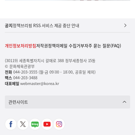
공지
정책브리핑 RSS 서비스 제공 중단 안내
개인정보처리방침
저작권정책
이메일 수집거부
자주 묻는 질문(FAQ)
(30119) 세종특별자치시 갈매로 388 정부세종청사 15동
© 문화체육관광부
전화
044-203-3555 (월-금 09:00 - 18:00, 공휴일 제외)
팩스
044-203-3488
대표메일
webmaster@korea.kr
관련사이트
페
X
네
유
인
이
바
이
튜
스