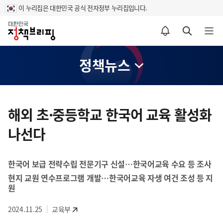
이 누리집은 대한민국 공식 전자정부 누리집입니다.
홈
알림설정 바로가기
검색 바로가기
메뉴 열기
정책뉴스
콘
텐
해외 초·중등학교 한국어 교육 활성화
츠
나선다
영
역
한국어 보급 전략수립 전문기구 신설…한국어교육 수요 등 조사
현지 교원 연수프로그램 개발…한국어교육 자생 여건 조성 등 지
원
2024.11.25
교육부