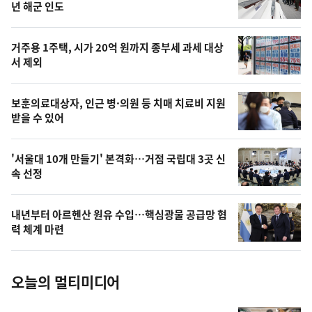
뉴
년 해군 인도
신,
스
오
거주용 1주택, 시가 20억 원까지 종부세 과세 대상
늘
서 제외
의
영
보훈의료대상자, 인근 병·의원 등 치매 치료비 지원
상
받을 수 있어
,
오
'서울대 10개 만들기' 본격화…거점 국립대 3곳 신
속 선정
늘
의
내년부터 아르헨산 원유 수입…핵심광물 공급망 협
사
력 체계 마련
진
오늘의 멀티미디어