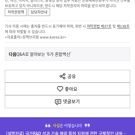
단, 사진, 이미지, 일러스트, 동영상 등의 일부 자료는 문화체육관광부가 저작권 전부를
보유하고 있지 아니하므로, 반드시 해당 저작권자의 허락을 받으셔야 합니다.
저작권정책
담당자안내
기사 이용 시에는 출처를 반드시 표기해야 하며, 위반 시
저작권법 제37조
및
제138조
에 따라 처벌될 수 있습니다.
<자료출처=정책브리핑
www.korea.kr
>
이
기
다음
Q&A로 알아보는 ‘6가 혼합백신’
사
전
다
공유
열
음
기
좋아요
기
사
댓글
보기
히
단
(설명자료) 국가R&D 성과 기술 해외 특허 지원에 관한 구체적인 내용은 확정되지 않았습니다.