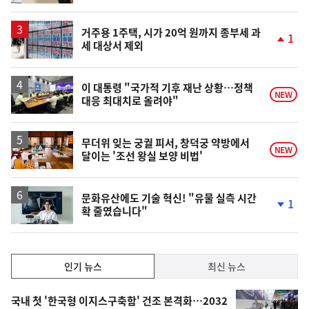
계
상
승
거주용 1주택, 시가 20억 원까지 종부세 과
1
세 대상서 제외
단
계
상
승
이 대통령 "국가적 기후 재난 상황…정책
NEW
대응 최대치로 올려야"
무더위 잊는 궁궐 피서, 창덕궁 약방에서
NEW
달이는 '조선 왕실 보양 비법'
문화유산에도 기술 혁신! "유물 실측 시간
1
확 줄였습니다"
단
계
하
락
인
인기 뉴스
최신 뉴스
기,
인
기
최
국내 첫 '한국형 이지스구축함' 건조 본격화…2032