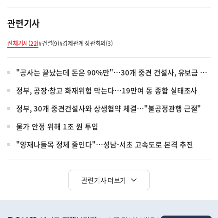
관련기사
전체기사(22)
#건설(9)
#경제관계 장관회의(3)
"공사는 끝났는데 돈은 90%만"…30개 중견 건설사, 유보금 폐지·하자 소송 책임 분담 약속
정부, 공장·창고 화재위험 막는다…19만여 동 종합 실태조사
정부, 30개 중견건설사와 상생협약 체결…"불공정관행 근절"
물가 안정 위해 1조 원 투입
"양재나들목 정체 줄인다"…성남-서초 고속도로 본격 추진
관련기사 더보기
히