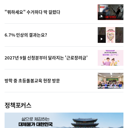
"뭐하세요" 수거하다 딱 걸렸다
영
상
6.7% 인상의 결과는요?
영
상
2027년 9월 신청분부터 달라지는 '근로장려금'
방학 중 초등돌봄교육 현장 방문
정책포커스