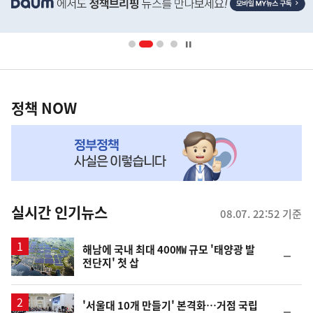
단
배
너
영
정
역
책
정책 NOW
NOW,
MY
맞
춤
뉴
실시간 인기뉴스
08.07. 22:52 기준
스
해남에 국내 최대 400㎿ 규모 '태양광 발
순
전단지' 첫 삽
위
동
일
'서울대 10개 만들기' 본격화…거점 국립
순