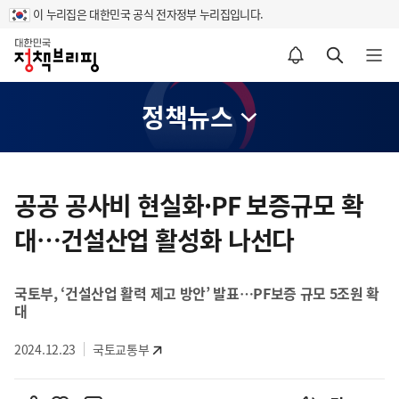
이 누리집은 대한민국 공식 전자정부 누리집입니다.
홈
알림설정 바로가기
검색 바로가기
메뉴 열기
정책뉴스
콘
텐
공공 공사비 현실화·PF 보증규모 확
츠
대…건설산업 활성화 나선다
영
역
국토부, ‘건설산업 활력 제고 방안’ 발표…PF보증 규모 5조원 확
대
2024.12.23
국토교통부