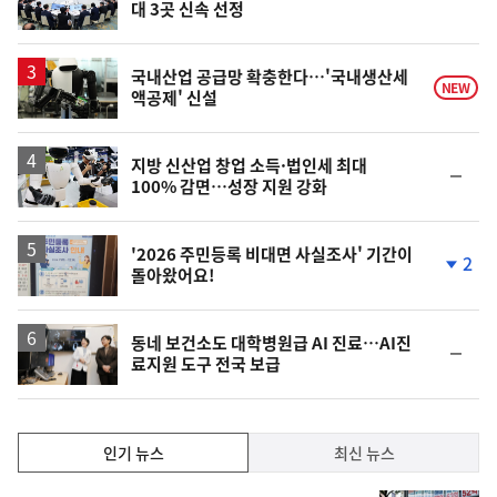
대 3곳 신속 선정
위
동
일
국내산업 공급망 확충한다…'국내생산세
NEW
액공제' 신설
지방 신산업 창업 소득·법인세 최대
순
100% 감면…성장 지원 강화
위
동
일
'2026 주민등록 비대면 사실조사' 기간이
2
돌아왔어요!
단
계
하
락
동네 보건소도 대학병원급 AI 진료…AI진
순
료지원 도구 전국 보급
위
동
일
인
인기 뉴스
최신 뉴스
기,
인