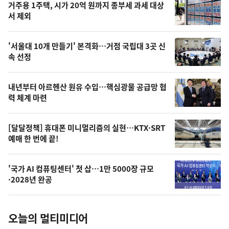
기
최
거주용 1주택, 시가 20억 원까지 종부세 과세 대상
뉴
서 제외
신,
스
오
'서울대 10개 만들기' 본격화…거점 국립대 3곳 신
늘
속 선정
의
영
내년부터 아르헨산 원유 수입…핵심광물 공급망 협
상
력 체계 마련
,
오
[달달정책] 휴대폰 미니멀리즘의 실현…KTX·SRT
예매 한 번에 끝!
늘
의
'국가 AI 컴퓨팅센터' 첫 삽…1만 5000장 규모
사
·2028년 완공
진
오늘의 멀티미디어