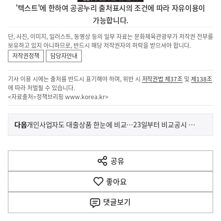
'텍스트'에 한하여 공공누리 출처표시의 조건에 따라 자유이용이
가능합니다.
단, 사진, 이미지, 일러스트, 동영상 등의 일부 자료는 문화체육관광부가 저작권 전부를
보유하고 있지 아니하므로, 반드시 해당 저작권자의 허락을 받으셔야 합니다.
저작권정책
담당자안내
기사 이용 시에는 출처를 반드시 표기해야 하며, 위반 시
저작권법 제37조
및
제138조
에 따라 처벌될 수 있습니다.
<자료출처=정책브리핑
www.korea.kr
>
이
기
다음
개인사업자도 대출상품 한눈에 비교…23일부터 비교공시 서비스
사
전
다
공유
열
음
기
좋아요
기
사
댓글
보기