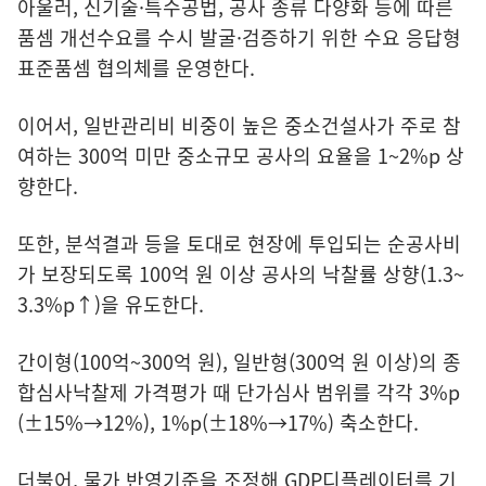
아울러, 신기술·특수공법, 공사 종류 다양화 등에 따른
품셈 개선수요를 수시 발굴·검증하기 위한 수요 응답형
표준품셈 협의체를 운영한다.
이어서, 일반관리비 비중이 높은 중소건설사가 주로 참
여하는 300억 미만 중소규모 공사의 요율을 1~2%p 상
향한다.
또한, 분석결과 등을 토대로 현장에 투입되는 순공사비
가 보장되도록 100억 원 이상 공사의 낙찰률 상향(1.3~
3.3%p↑)을 유도한다.
간이형(100억~300억 원), 일반형(300억 원 이상)의 종
합심사낙찰제 가격평가 때 단가심사 범위를 각각 3%p
(±15%→12%), 1%p(±18%→17%) 축소한다.
더불어, 물가 반영기준을 조정해 GDP디플레이터를 기