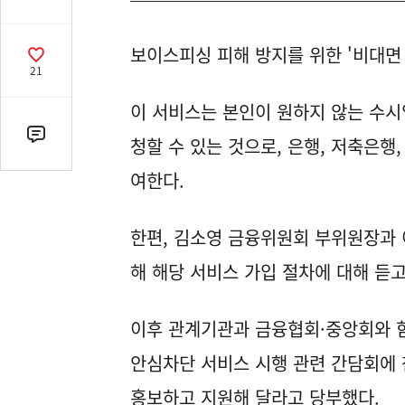
유
열
보이스피싱 피해 방지를 위한 '비대면
기
공
21
감
수
이 서비스는 본인이 원하지 않는 수시
댓
청할 수 있는 것으로, 은행, 저축은행
글
여한다.
수
(클
릭
한편, 김소영 금융위원회 부위원장과
시
해 해당 서비스 가입 절차에 대해 듣
댓
글
로
이후 관계기관과 금융협회·중앙회와 
이
동)
안심차단 서비스 시행 관련 간담회에 
홍보하고 지원해 달라고 당부했다.