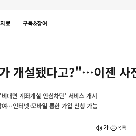
책자료
구독&참여
좌가 개설됐다고?"…이젠 사
 '비대면 계좌개설 안심차단' 서비스 개시
 참여…인터넷·모바일 통한 가입 신청 가능
시작
열기
목록