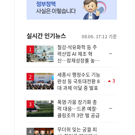
실시간 인기뉴스
08.06. 17:12 기준
철강·석유화학 등 주
순
력산업 AI 제조 혁
위
신…잠재성장률 높인
동
다
일
세종시 행정수도 기능
3
완성 등 국토대전환 8
단
대 과제 이달 중 발표
계
상
승
폭염·가뭄 장기화 총
순
력 대응…드론 예찰·
위
쿨링조끼 3만 벌 공급
동
일
무더위 잊는 궁궐 피