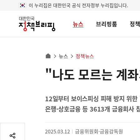
이 누리집은 대한민국 공식 전자정부 누리집입니다.
뉴스
브리핑룸
정
대
한
민
국
정
사
뉴스
정책뉴스
책
홈
브
이
으
"나도 모르는 계
콘
리
트
로
핑
텐
이
츠
동
영
12일부터 보이스피싱 피해 방지 위한
경
역
은행·상호금융 등 3613개 금융회사
로
2025.03.12
금융위원회·금융감독원
공