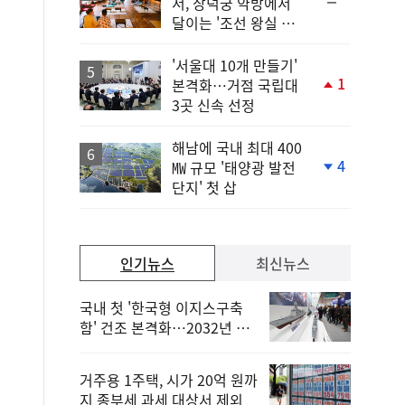
순
서, 창덕궁 약방에서
위
달이는 '조선 왕실 보
동
양 비법'
일
'서울대 10개 만들기'
1
본격화…거점 국립대
단
3곳 신속 선정
계
상
승
해남에 국내 최대 400
4
㎿ 규모 '태양광 발전
단
단지' 첫 삽
계
하
락
인기뉴스
최신뉴스
국내 첫 '한국형 이지스구축
함' 건조 본격화…2032년 해
군 인도
거주용 1주택, 시가 20억 원까
지 종부세 과세 대상서 제외