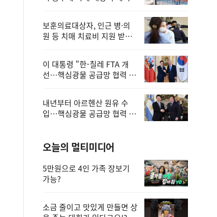
보훈의료대상자, 인근 병·의
원 등 치매 치료비 지원 받을
수 있어
이 대통령 "한-칠레 FTA 개
선…핵심광물 공급망 협력 더
욱 강화"
내년부터 아르헨산 원유 수
입…핵심광물 공급망 협력 체
계 마련
오늘의 멀티미디어
5만원으로 4인 가족 장보기
가능?
소금 줄이고 맛있게 만들면 상