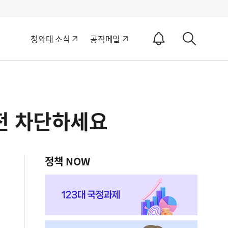
알
청와대 소식
공직메일
림
상
ON
세
검
색
전 차단하세요
정책 NOW