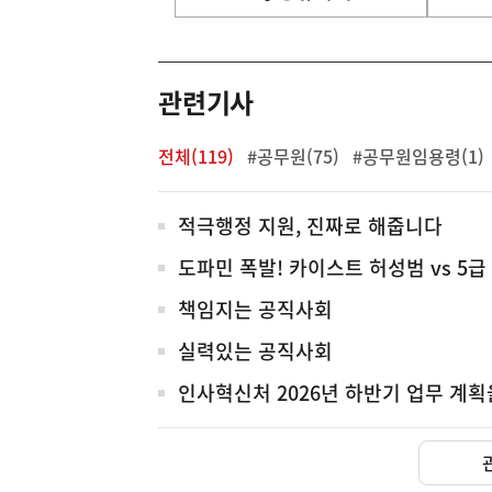
기
영
역
관련기사
전체(119)
#공무원(75)
#공무원임용령(1)
전
적극행정 지원, 진짜로 해줍니다
체
도파민 폭발! 카이스트 허성범 vs 5
책임지는 공직사회
실력있는 공직사회
인사혁신처 2026년 하반기 업무 계
(보도설명) 금번 종합부동산
재정경제부