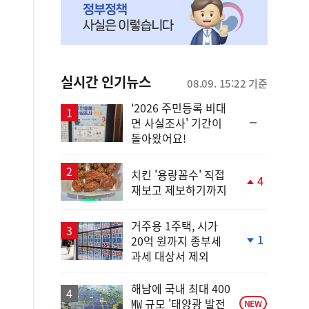
실시간 인기뉴스
08.09. 15:22 기준
'2026 주민등록 비대
순
면 사실조사' 기간이
위
돌아왔어요!
동
일
치킨 '용량꼼수' 직접
4
재보고 제보하기까지
단
계
상
거주용 1주택, 시가
승
1
20억 원까지 종부세
단
과세 대상서 제외
계
하
락
해남에 국내 최대 400
㎿ 규모 '태양광 발전
NEW