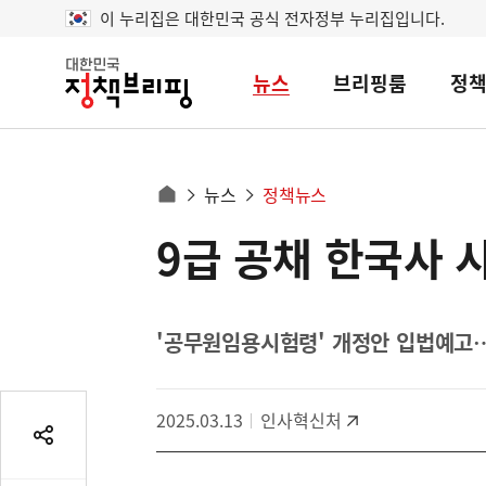
이 누리집은 대한민국 공식 전자정부 누리집입니다.
뉴스
브리핑룸
정
대
한
민
국
정
사
뉴스
정책뉴스
책
홈
브
이
으
9급 공채 한국사 
콘
리
트
로
핑
텐
이
츠
동
영
'공무원임용시험령' 개정안 입법예고
경
역
로
2025.03.13
인사혁신처
공
유