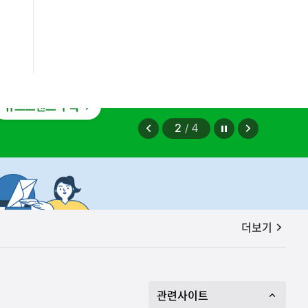
정지
이
다
2
/
4
전
음
보
보
기
기
공지사항
더보기
관련사이트