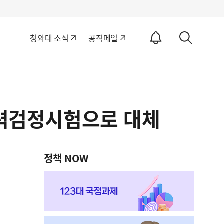
알
청와대 소식
공직메일
림
상
ON
세
검
색
능력검정시험으로 대체
정책 NOW