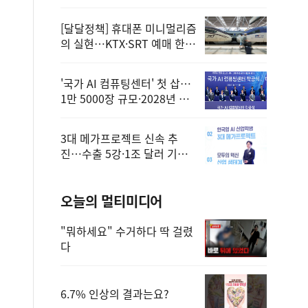
정
[달달정책] 휴대폰 미니멀리즘
의 실현…KTX·SRT 예매 한
번에 끝!
'국가 AI 컴퓨팅센터' 첫 삽…
1만 5000장 규모·2028년 완
공
3대 메가프로젝트 신속 추
진…수출 5강·1조 달러 기반
구축
오늘의 멀티미디어
"뭐하세요" 수거하다 딱 걸렸
다
6.7% 인상의 결과는요?