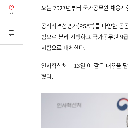
열
오는 2027년부터 국가공무원 채용시
기
공
27
감
수
공직적격성평가(PSAT)를 다양한 공
댓
험으로 분리 시행하고 국가공무원 9
글
시험으로 대체한다.
수
(클
릭
인사혁신처는 13일 이 같은 내용을 
시
혔다.
댓
글
로
이
동)