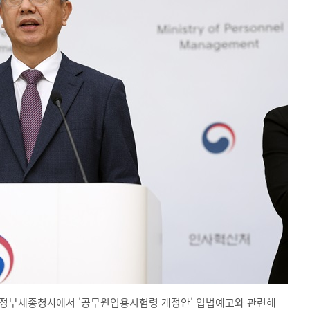
 정부세종청사에서 '공무원임용시험령 개정안' 입법예고와 관련해