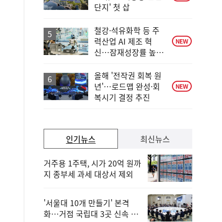
단지' 첫 삽
철강·석유화학 등 주
력산업 AI 제조 혁
NEW
신…잠재성장률 높인
다
올해 '전작권 회복 원
년'…로드맵 완성·회
NEW
복시기 결정 추진
인기뉴스
최신뉴스
거주용 1주택, 시가 20억 원까
지 종부세 과세 대상서 제외
'서울대 10개 만들기' 본격
화…거점 국립대 3곳 신속 선