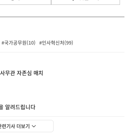
#국가공무원(10)
#인사혁신처(99)
급 사무관 자존심 매치
획을 알려드립니다
사
세 개편은 거주 중심 주택시장 정착, 공정과세 및 과세
실
관련기사 더보기
은
이