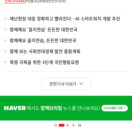
전체기사(444)
#산불(42)
#행정안전부(359)
재난현장 대응 정확하고 빨라진다…AI 스마트워치 개발 추진
함께해요 '을지연습' 든든한 대한민국
함께해요 을지연습, 든든한 대한민국
함께 보는 사회연대경제 발전 종합계획
폭염 극복을 위한 3단계 국민행동요령
관련기사 더보기
히
단
배
너