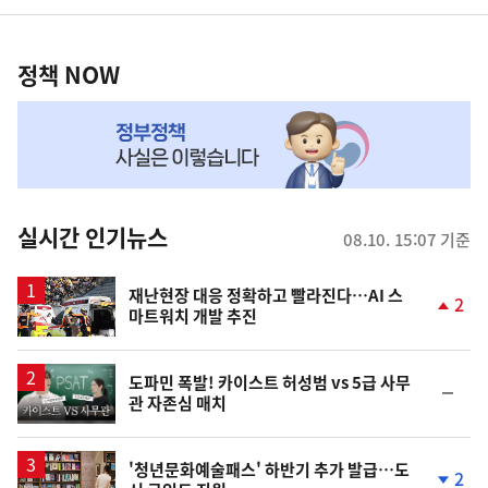
영
정
역
책
정책 NOW
NOW,
MY
맞
춤
뉴
실시간 인기뉴스
08.10. 15:07 기준
스
재난현장 대응 정확하고 빨라진다…AI 스
2
마트워치 개발 추진
단
계
상
승
영
도파민 폭발! 카이스트 허성범 vs 5급 사무
순
관 자존심 매치
상
위
동
일
'청년문화예술패스' 하반기 추가 발급…도
2