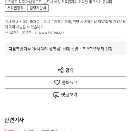
보유하고 있지 아니하므로, 반드시 해당 저작권자의 허락을 받으셔야 합니다.
저작권정책
담당자안내
기사 이용 시에는 출처를 반드시 표기해야 하며, 위반 시
저작권법 제37조
및
제138조
에 따라 처벌될 수 있습니다.
<자료출처=정책브리핑
www.korea.kr
>
이
기
다음
복권기금 '꿈사다리 장학금' 확대·선발…초 5학년부터 신청
사
전
다
공유
열
음
기
좋아요
기
6
사
댓글
보기
관련기사