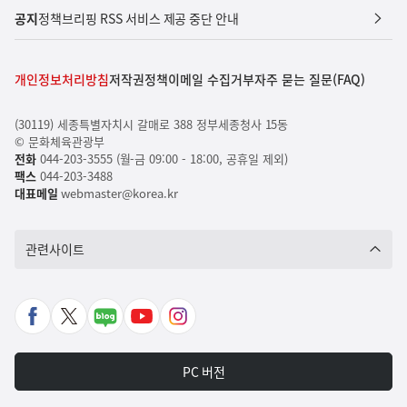
공지
정책브리핑 RSS 서비스 제공 중단 안내
개인정보처리방침
저작권정책
이메일 수집거부
자주 묻는 질문(FAQ)
(30119) 세종특별자치시 갈매로 388 정부세종청사 15동
© 문화체육관광부
전화
044-203-3555 (월-금 09:00 - 18:00, 공휴일 제외)
팩스
044-203-3488
대표메일
webmaster@korea.kr
관련사이트
페
X
네
유
인
이
바
이
튜
스
스
로
버
브
타
PC 버전
북
가
포
바
그
바
기
스
로
램