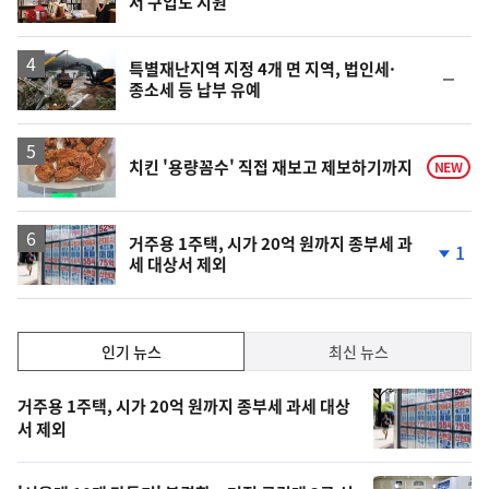
서 구입도 지원
단
계
하
락
특별재난지역 지정 4개 면 지역, 법인세·
순
종소세 등 납부 유예
위
동
일
치킨 '용량꼼수' 직접 재보고 제보하기까지
NEW
거주용 1주택, 시가 20억 원까지 종부세 과
1
세 대상서 제외
단
계
하
락
인
인기 뉴스
최신 뉴스
기,
인
기
최
거주용 1주택, 시가 20억 원까지 종부세 과세 대상
뉴
서 제외
신,
스
오