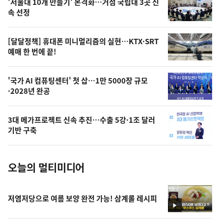
'서울대 10개 만들기' 본격화…거점 국립대 3곳 신
늘
속 선정
의
영
[달달정책] 휴대폰 미니멀리즘의 실현…KTX·SRT
상
예매 한 번에 끝!
,
오
'국가 AI 컴퓨팅센터' 첫 삽…1만 5000장 규모
·2028년 완공
늘
의
3대 메가프로젝트 신속 추진…수출 5강·1조 달러
사
기반 구축
진
오늘의 멀티미디어
저염저당으로 여름 보양 완전 가능! 삼계롤 레시피
영
상