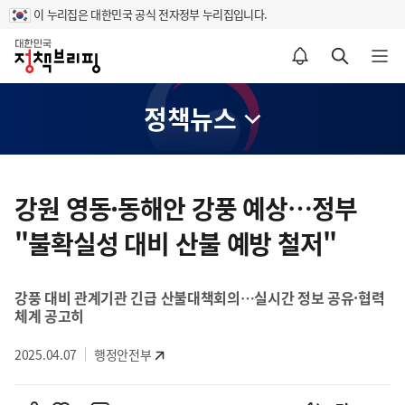
이 누리집은 대한민국 공식 전자정부 누리집입니다.
홈
알림설정 바로가기
검색 바로가기
메뉴 열기
정책뉴스
콘
텐
강원 영동·동해안 강풍 예상…정부
츠
"불확실성 대비 산불 예방 철저"
영
역
강풍 대비 관계기관 긴급 산불대책회의…실시간 정보 공유·협력
체계 공고히
2025.04.07
행정안전부