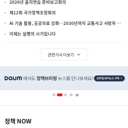
2026년 을지연습 준비보고회의
제12회 국가정책조정회의
AI 기술 활용, 공공의료 강화…2030년까지 교통사고 사망자 30%↓
이제는 실행의 시기입니다
관련기사 더보기
히
단
배
너
영
정
역
책
정책 NOW