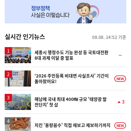
NOW,
MY
맞
춤
뉴
실시간 인기뉴스
08.08. 14:52 기준
스
세종시 행정수도 기능 완성 등 국토대전환
순
8대 과제 이달 중 발표
위
동
일
'2026 주민등록 비대면 사실조사' 기간이
NEW
돌아왔어요!
해남에 국내 최대 400㎿ 규모 '태양광 발
3
전단지' 첫 삽
단
계
상
승
치킨 '용량꼼수' 직접 재보고 제보하기까지
NEW