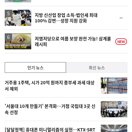
지방 신산업 창업 소득·법인세 최대
순
100% 감면…성장 지원 강화
위
동
일
영
저염저당으로 여름 보양 완전 가능! 삼계롤
NEW
레시피
상
인
인기 뉴스
최신 뉴스
기,
인
기
최
거주용 1주택, 시가 20억 원까지 종부세 과세 대상
뉴
서 제외
신,
스
오
'서울대 10개 만들기' 본격화…거점 국립대 3곳 신
늘
속 선정
의
영
[달달정책] 휴대폰 미니멀리즘의 실현…KTX·SRT