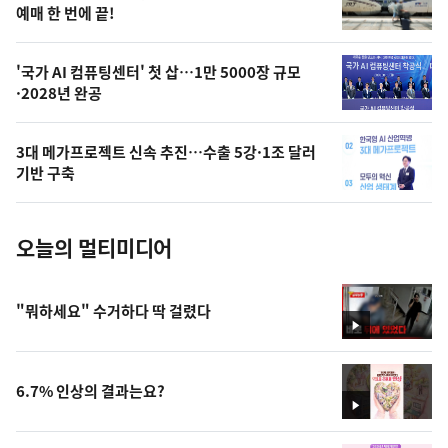
상
예매 한 번에 끝!
,
오
'국가 AI 컴퓨팅센터' 첫 삽…1만 5000장 규모
·2028년 완공
늘
의
3대 메가프로젝트 신속 추진…수출 5강·1조 달러
사
기반 구축
진
오늘의 멀티미디어
"뭐하세요" 수거하다 딱 걸렸다
영
상
6.7% 인상의 결과는요?
영
상