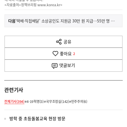
<자료출처=정책브리핑
www.korea.kr
>
이
기
다음
'택배·직접배달' 소상공인도 지원금 30만 원 지급…55만 명 예상
사
전
다
공유
열
음
기
좋아요
기
2
사
댓글
보기
관련기사
전체기사(394)
#4·19혁명(3)
#국무조정실(142)
#민주주의(6)
방학 중 초등돌봄교육 현장 방문