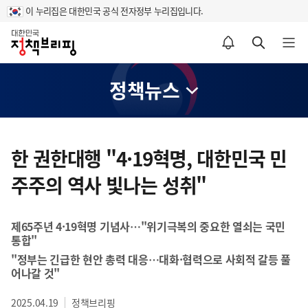
이 누리집은 대한민국 공식 전자정부 누리집입니다.
홈
알림설정 바로가기
검색 바로가기
메뉴 열기
정책뉴스
콘
텐
한 권한대행 "4·19혁명, 대한민국 민
츠
주주의 역사 빛나는 성취"
영
역
제65주년 4·19혁명 기념사…"위기극복의 중요한 열쇠는 국민
통합"
"정부는 긴급한 현안 총력 대응…대화·협력으로 사회적 갈등 풀
어나갈 것"
2025.04.19
정책브리핑