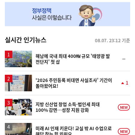
NOW,
MY
맞
춤
뉴
실시간 인기뉴스
08.07. 23:12 기준
스
해남에 국내 최대 400㎿ 규모 '태양광 발
순
전단지' 첫 삽
위
동
일
'2026 주민등록 비대면 사실조사' 기간이
1
돌아왔어요!
단
계
상
승
지방 신산업 창업 소득·법인세 최대
NEW
100% 감면…성장 지원 강화
미래 AI 인재 키운다! 교실 밖 AI 수업으로
NEW
해답 찾는 힘 키워요