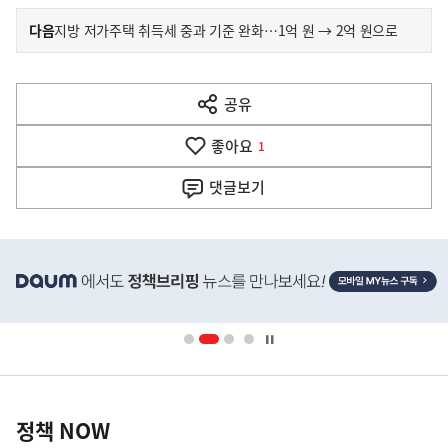
이
기
다음
지방 저가주택 취득세 중과 기준 완화…1억 원 → 2억 원으로
사
전
다
공유
열
음
기
좋아요
기
1
사
댓글
보기
히
단
배
너
영
정
역
책
정책 NOW