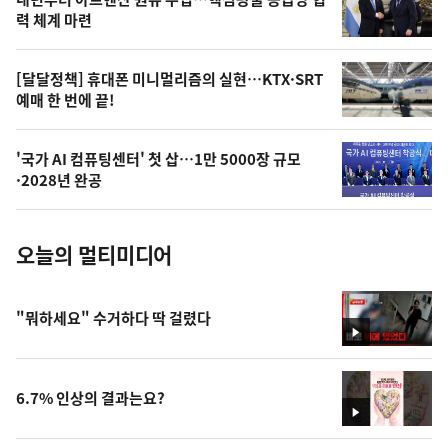
상
력 체계 마련
,
오
[달달정책] 휴대폰 미니멀리즘의 실현…KTX·SRT
예매 한 번에 끝!
늘
의
'국가 AI 컴퓨팅센터' 첫 삽…1만 5000장 규모
사
·2028년 완공
진
오늘의 멀티미디어
"뭐하세요" 수거하다 딱 걸렸다
영
상
6.7% 인상의 결과는요?
영
상