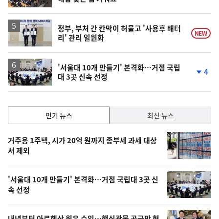
정부, 부처 간 칸막이 허물고 '사용후 배터
NEW
리' 관리 일원화
'서울대 10개 만들기' 본격화…거점 국립
4
대 3곳 신속 선정
단
계
하
락
인
인기 뉴스
최신 뉴스
기,
인
기
최
거주용 1주택, 시가 20억 원까지 종부세 과세 대상
뉴
서 제외
신,
스
오
'서울대 10개 만들기' 본격화…거점 국립대 3곳 신
늘
속 선정
의
영
내년부터 아르헨산 원유 수입…핵심광물 공급망 협