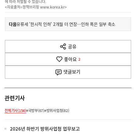
에 따라 처벌될 수 있습니다.
<자료출처=정책브리핑
www.korea.kr
>
이
기
다음
유류세 '한시적 인하' 2개월 더 연장…인하 폭은 일부 축소
사
전
다
공유
열
음
기
좋아요
기
2
사
댓글
보기
관련기사
전체기사(154)
#국방부(67)
#방위사업청(82)
2026년 하반기 방위사업청 업무보고