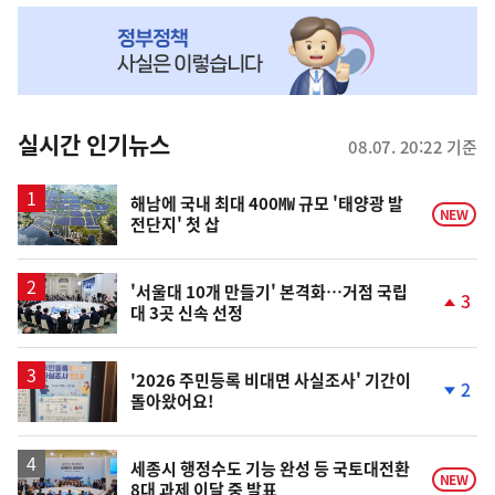
NOW,
MY
맞
춤
뉴
실시간 인기뉴스
08.07. 20:22 기준
스
해남에 국내 최대 400㎿ 규모 '태양광 발
NEW
전단지' 첫 삽
'서울대 10개 만들기' 본격화…거점 국립
3
대 3곳 신속 선정
단
계
상
승
'2026 주민등록 비대면 사실조사' 기간이
2
돌아왔어요!
단
계
하
락
세종시 행정수도 기능 완성 등 국토대전환
NEW
8대 과제 이달 중 발표