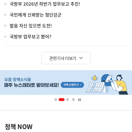
국방부 2026년 하반기 업무보고 추진!
국민에게 신뢰받는 첨단강군
발음 자신 있으면 도전!
국방부 업무보고 봤어?
관련기사 더보기
히
단
배
너
영
정
역
책
정책 NOW