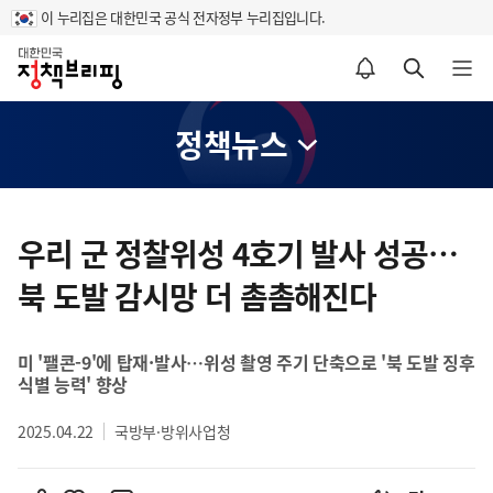
이 누리집은 대한민국 공식 전자정부 누리집입니다.
홈
알림설정 바로가기
검색 바로가기
메뉴 열기
정책뉴스
콘
텐
우리 군 정찰위성 4호기 발사 성공…
츠
북 도발 감시망 더 촘촘해진다
영
역
미 '팰콘-9'에 탑재·발사…위성 촬영 주기 단축으로 '북 도발 징후
식별 능력' 향상
2025.04.22
국방부·방위사업청