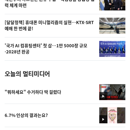
상
력 체계 마련
,
오
[달달정책] 휴대폰 미니멀리즘의 실현…KTX·SRT
예매 한 번에 끝!
늘
의
'국가 AI 컴퓨팅센터' 첫 삽…1만 5000장 규모
사
·2028년 완공
진
오늘의 멀티미디어
"뭐하세요" 수거하다 딱 걸렸다
영
상
6.7% 인상의 결과는요?
영
상