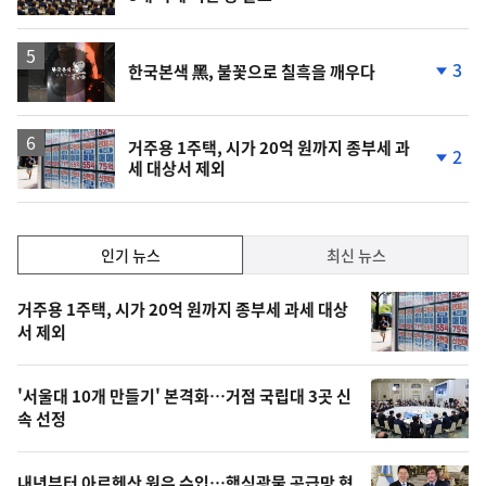
영
3
한국본색 黑, 불꽃으로 칠흑을 깨우다
상
단
계
하
락
거주용 1주택, 시가 20억 원까지 종부세 과
2
세 대상서 제외
단
계
하
락
인
인기 뉴스
최신 뉴스
기,
인
기
최
거주용 1주택, 시가 20억 원까지 종부세 과세 대상
뉴
서 제외
신,
스
오
'서울대 10개 만들기' 본격화…거점 국립대 3곳 신
늘
속 선정
의
영
내년부터 아르헨산 원유 수입…핵심광물 공급망 협