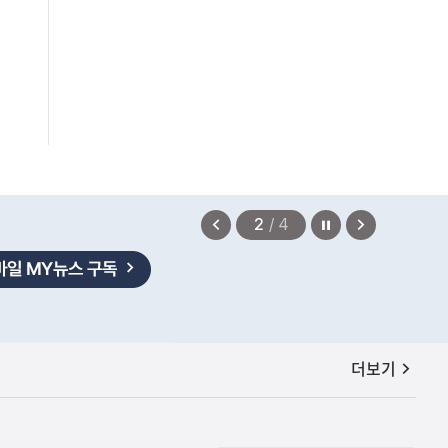
편안에 담았습니다.
2026.08.07
정지
이
다
2
/
4
전
음
보
보
기
기
공지사항
더보기