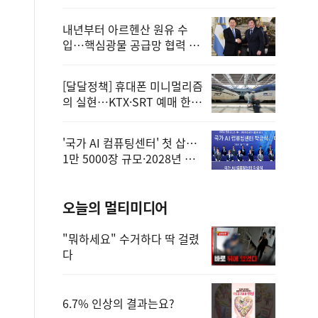
정
내년부터 아르헨산 원유 수
입…핵심광물 공급망 협력 체
계 마련
[달달정책] 휴대폰 미니멀리즘
의 실현…KTX·SRT 예매 한
번에 끝!
'국가 AI 컴퓨팅센터' 첫 삽…
1만 5000장 규모·2028년 완
공
오늘의 멀티미디어
"뭐하세요" 수거하다 딱 걸렸
다
6.7% 인상의 결과는요?