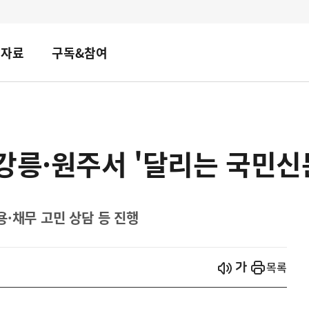
책자료
구독&참여
강릉·원주서 '달리는 국민신
·채무 고민 상담 등 진행
시작
열기
목록