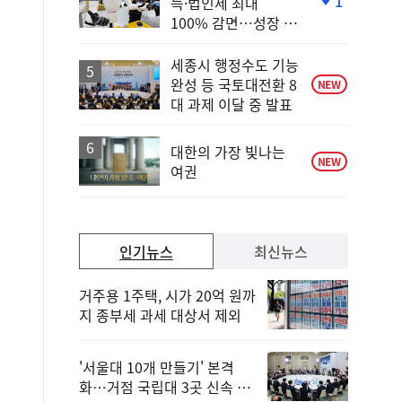
1
득·법인세 최대
단
100% 감면…성장 지
계
원 강화
하
락
세종시 행정수도 기능
완성 등 국토대전환 8
NEW
대 과제 이달 중 발표
대한의 가장 빛나는
NEW
여권
인기뉴스
최신뉴스
거주용 1주택, 시가 20억 원까
지 종부세 과세 대상서 제외
'서울대 10개 만들기' 본격
화…거점 국립대 3곳 신속 선