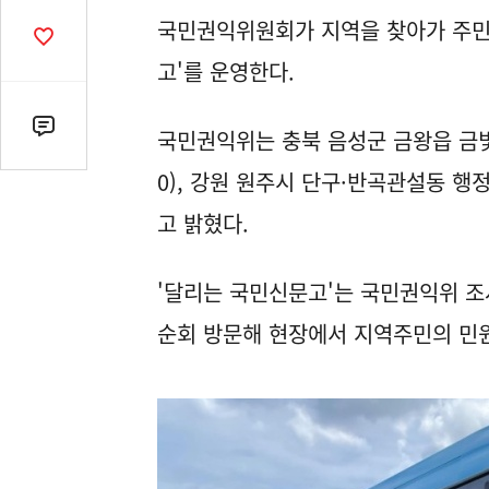
열
국민권익위원회가 지역을 찾아가 주민
기
공
감
고'를 운영한다.
수
댓
국민권익위는 충북 음성군 금왕읍 금빛평
글
0), 강원 원주시 단구·반곡관설동 행
수
(클
고 밝혔다.
릭
시
'달리는 국민신문고'는 국민권익위 
댓
글
순회 방문해 현장에서 지역주민의 민
로
이
동)