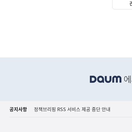
(보도설명) 정부는
재정경제부
하
단
배
너
영
역
공지사항
정책브리핑 RSS 서비스 제공 중단 안내