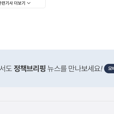
관련기사 더보기
사
 거주용 1주택을 두텁게 보호하기 위한 방안을 세제개
실
은
이
렇
습
니
다