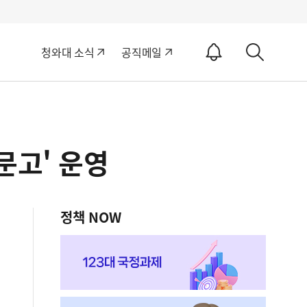
알
청와대 소식
공직메일
림
상
ON
세
검
색
문고' 운영
정책 NOW