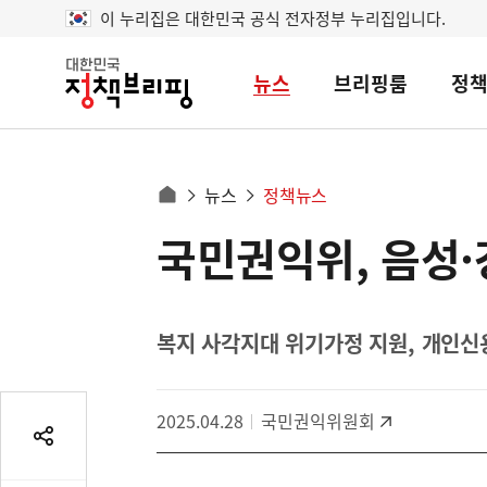
이 누리집은 대한민국 공식 전자정부 누리집입니다.
뉴스
브리핑룸
정
대
한
민
국
정
사
뉴스
정책뉴스
책
홈
브
이
으
국민권익위, 음성·
콘
리
트
로
핑
텐
이
츠
동
영
복지 사각지대 위기가정 지원, 개인신용
경
역
로
2025.04.28
국민권익위원회
공
유