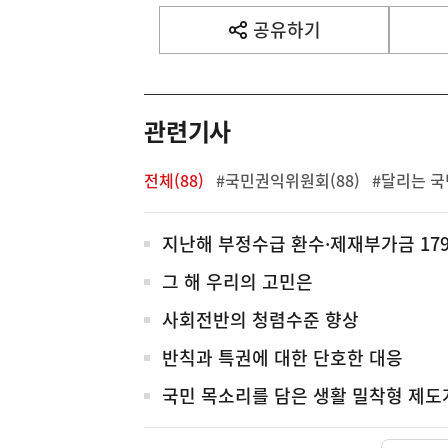
기
사
공유하기
열
기
영
역
관련기사
전체(88)
#국민권익위원회(88)
#달리는 국
전
지난해 부정수급 환수·제재부가금 1796
체
그 해 우리의 고민은
사회전반의 청렴수준 향상
반칙과 특권에 대한 단호한 대응
국민 목소리를 담은 생활 밀착형 제도