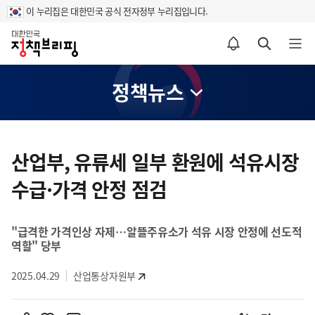
이 누리집은 대한민국 공식 전자정부 누리집입니다.
홈
알림설정 바로가기
검색 바로가기
메뉴 열기
정책뉴스
콘
텐
산업부, 유류세 일부 환원에 석유시장
츠
수급·가격 안정 점검
영
역
"급격한 가격인상 자제…알뜰주유소가 석유 시장 안정에 선도적
역할" 당부
2025.04.29
산업통상자원부