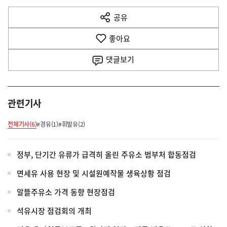
다
공유
열
음
기
좋아요
기
사
댓글
보기
관련기사
전체기사(6)
#경유(1)
#휘발유(2)
정부, 단기간 유류가 급격히 올린 주유소 범부처 합동점검
면세유 사용 현장 및 시설원예작물 생육상황 점검
알뜰주유소 가격 동향 현장점검
석유시장 점검회의 개최