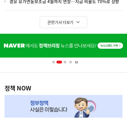
경유 유가연동보조금 4월까지 연장…지급 비율도 70%로 상향
관련기사 더보기
히
단
배
너
영
정
역
책
정책 NOW
NOW,
MY
맞
춤