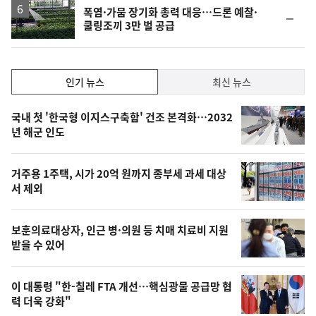
폭염·가뭄 장기화 총력 대응…드론 예찰·
순
쿨링조끼 3만 벌 공급
위
동
일
인
인기 뉴스
최신 뉴스
기,
인
기
최
국내 첫 '한국형 이지스구축함' 건조 본격화…2032
뉴
년 해군 인도
신,
스
오
거주용 1주택, 시가 20억 원까지 종부세 과세 대상
늘
서 제외
의
영
보훈의료대상자, 인근 병·의원 등 치매 치료비 지원
상
받을 수 있어
,
오
이 대통령 "한-칠레 FTA 개선…핵심광물 공급망 협
력 더욱 강화"
늘