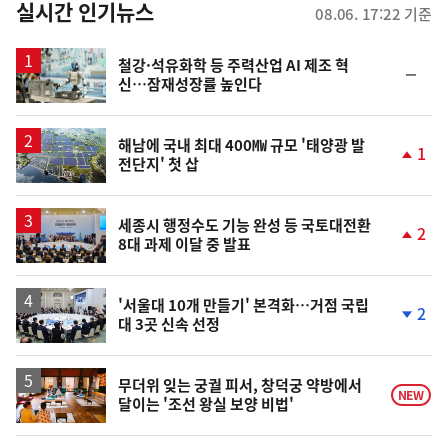
뉴
실시간 인기뉴스
08.06. 17:22 기준
스
철강·석유화학 등 주력산업 AI 제조 혁
순
신…잠재성장률 높인다
위
동
일
해남에 국내 최대 400㎿ 규모 '태양광 발
1
전단지' 첫 삽
단
계
상
승
세종시 행정수도 기능 완성 등 국토대전환
2
8대 과제 이달 중 발표
단
계
상
승
'서울대 10개 만들기' 본격화…거점 국립
2
대 3곳 신속 선정
단
계
하
락
무더위 잊는 궁궐 피서, 창덕궁 약방에서
NEW
달이는 '조선 왕실 보양 비법'