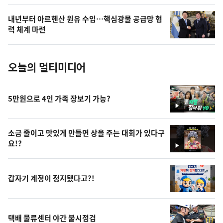
의
내년부터 아르헨산 원유 수입…핵심광물 공급망 협
사
력 체계 마련
진
오늘의 멀티미디어
5만원으로 4인 가족 장보기 가능?
영
상
소금 줄이고 맛있게 만들면 상을 주는 대회가 있다구
요!?
영
상
갑자기 계정이 정지됐다고?!
택배 물류센터 야간 불시점검