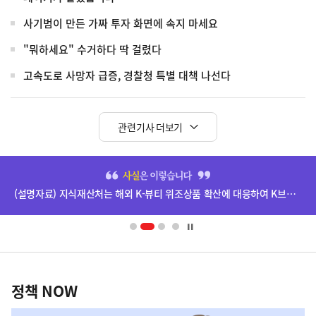
사기범이 만든 가짜 투자 화면에 속지 마세요
"뭐하세요" 수거하다 딱 걸렸다
고속도로 사망자 급증, 경찰청 특별 대책 나선다
관련기사 더보기
히
단
(설명자료) 지식재산처는 해외 K-뷰티 위조상품 확산에 대응하여 K브랜드 정부인증, 유통차단, 국제공조까지 K-브랜드 보호를 강화하고 있습니다.
배
너
영
정
역
책
정책 NOW
NOW,