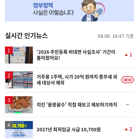
MY
맞
춤
뉴
실시간 인기뉴스
08.09. 18:47 기준
스
'2026 주민등록 비대면 사실조사' 기간이
1
돌아왔어요!
단
계
상
승
거주용 1주택, 시가 20억 원까지 종부세 과
NEW
세 대상서 제외
순
치킨 '용량꼼수' 직접 재보고 제보하기까지
위
동
일
2
2027년 최저임금 시급 10,700원
단