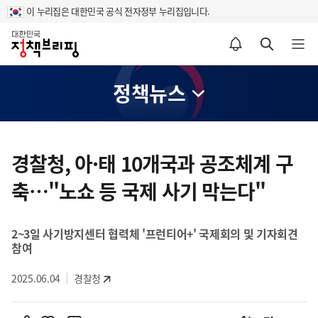
이 누리집은 대한민국 공식 전자정부 누리집입니다.
홈
알림설정 바로가기
검색 바로가기
메뉴 열기
정책뉴스
콘
텐
경찰청, 아·태 10개국과 공조체계 구
츠
축…"노쇼 등 국제 사기 막는다"
영
역
2~3일 사기방지센터 협력체 '프런티어+' 국제회의 및 기자회견
참여
2025.06.04
경찰청