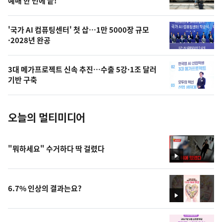
상
예매 한 번에 끝!
,
오
'국가 AI 컴퓨팅센터' 첫 삽…1만 5000장 규모
·2028년 완공
늘
의
3대 메가프로젝트 신속 추진…수출 5강·1조 달러
사
기반 구축
진
오늘의 멀티미디어
"뭐하세요" 수거하다 딱 걸렸다
영
상
6.7% 인상의 결과는요?
영
상