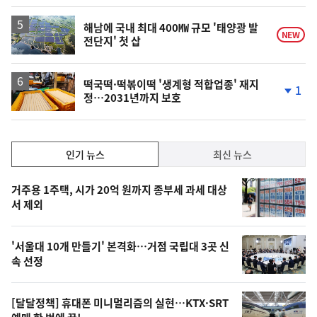
계
상
승
해남에 국내 최대 400㎿ 규모 '태양광 발
NEW
전단지' 첫 삽
떡국떡·떡볶이떡 '생계형 적합업종' 재지
1
정…2031년까지 보호
단
계
하
락
인
인기 뉴스
최신 뉴스
기,
인
기
최
거주용 1주택, 시가 20억 원까지 종부세 과세 대상
뉴
서 제외
신,
스
오
'서울대 10개 만들기' 본격화…거점 국립대 3곳 신
늘
속 선정
의
영
[달달정책] 휴대폰 미니멀리즘의 실현…KTX·SRT