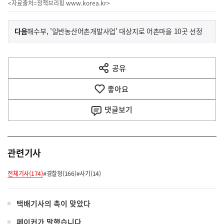
<자료출처=정책브리핑
www.korea.kr
>
이
기
다음
해수부, '일반농산어촌개발사업' 대상지로 어촌마을 10곳 선정
사
전
다
공유
열
음
기
좋아요
기
사
댓글
보기
관련기사
전체기사(174)
#경찰청(166)
#사기(14)
택배기사의 촉이 맞았다
페이커가 말했습니다