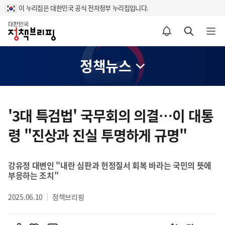
이 누리집은 대한민국 공식 전자정부 누리집입니다.
홈
알림설정 바로가기
검색 바로가기
메뉴 열기
정책뉴스
콘
텐
'3대 특검법' 국무회의 의결…이 대통
츠
령 "진상과 진실 투명하게 규명"
영
역
강유정 대변인 "내란 심판과 헌정질서 회복 바라는 국민의 뜻에
부응하는 조치"
2025.06.10
정책브리핑