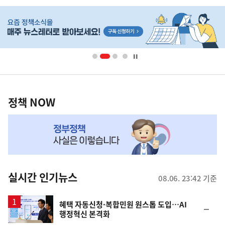
히
단
배
너
영
정
역
책
정책 NOW
NOW,
MY
맞
춤
뉴
실시간 인기뉴스
08.06. 23:42 기준
스
혜택 자동신청·복합민원 원스톱 도입…AI
순
행정혁신 본격화
위
동