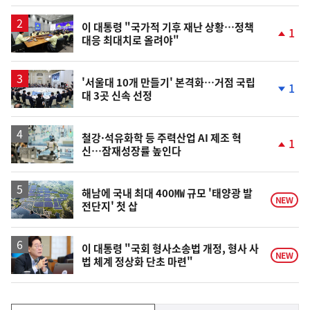
일
이 대통령 "국가적 기후 재난 상황…정책
1
대응 최대치로 올려야"
단
계
상
승
'서울대 10개 만들기' 본격화…거점 국립
1
대 3곳 신속 선정
단
계
하
락
철강·석유화학 등 주력산업 AI 제조 혁
1
신…잠재성장률 높인다
단
계
상
승
해남에 국내 최대 400㎿ 규모 '태양광 발
NEW
전단지' 첫 삽
이 대통령 "국회 형사소송법 개정, 형사 사
NEW
법 체계 정상화 단초 마련"