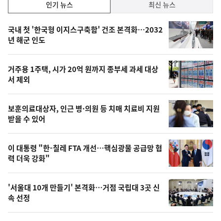
인
인기 뉴스
최신 뉴스
기,
인
기
최
국내 첫 '한국형 이지스구축함' 건조 본격화…2032
뉴
년 해군 인도
신,
스
오
거주용 1주택, 시가 20억 원까지 종부세 과세 대상
늘
서 제외
의
영
보훈의료대상자, 인근 병·의원 등 치매 치료비 지원
상
받을 수 있어
,
오
이 대통령 "한-칠레 FTA 개선…핵심광물 공급망 협
력 더욱 강화"
늘
의
'서울대 10개 만들기' 본격화…거점 국립대 3곳 신
사
속 선정
진