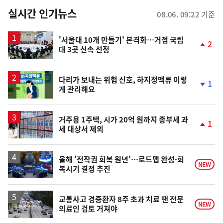
뉴
실시간 인기뉴스
08.06. 09:22 기준
스
'서울대 10개 만들기' 본격화…거점 국립
2
대 3곳 신속 선정
단
계
상
승
다리가 보내는 위험 신호, 하지정맥류 이렇
1
게 관리해요
단
계
하
락
거주용 1주택, 시가 20억 원까지 종부세 과
1
세 대상서 제외
단
계
상
승
올해 '전작권 회복 원년'…로드맵 완성·회
NEW
복시기 결정 추진
교통사고 경증환자 8주 초과 치료 땐 전문
NEW
의료인 검토 거쳐야