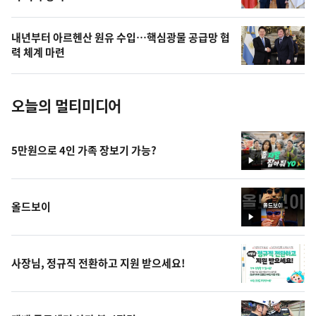
늘
의
내년부터 아르헨산 원유 수입…핵심광물 공급망 협
사
력 체계 마련
진
오늘의 멀티미디어
5만원으로 4인 가족 장보기 가능?
영
상
올드보이
영
상
사장님, 정규직 전환하고 지원 받으세요!