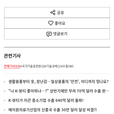
다
공유
열
음
기
좋아요
기
사
댓글
보기
관련기사
전체기사(55)
#국가기술표준원(3)
#기술규제(1)
#수출(49)
생활용품부터 옷, 장난감…일상용품의 '안전', 어디까지 믿나요?
"나 K-뷰티 좋아하냐…?" 상반기에만 무려 70억 달러 수출 완료!
K-뷰티가 이끈 중소기업 수출 640억 달러 돌파!
에이원의료기산업의 신흥국 수출 30만 달러 달성 비결?!