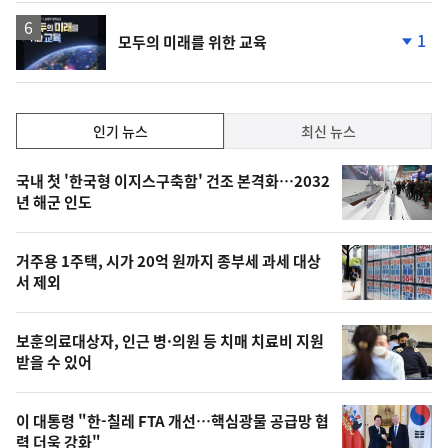
1
모두의 미래를 위한 교육
단
계
하
락
인
인기 뉴스
최신 뉴스
기,
인
기
최
국내 첫 '한국형 이지스구축함' 건조 본격화…2032
뉴
년 해군 인도
신,
스
오
거주용 1주택, 시가 20억 원까지 종부세 과세 대상
늘
서 제외
의
영
보훈의료대상자, 인근 병·의원 등 치매 치료비 지원
상
받을 수 있어
,
오
이 대통령 "한-칠레 FTA 개선…핵심광물 공급망 협
력 더욱 강화"