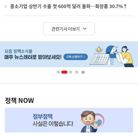
중소기업 상반기 수출 첫 600억 달러 돌파…화장품 30.7%↑
관련기사 더보기
히
단
배
너
영
정
역
책
정책 NOW
NOW,
MY
맞
춤