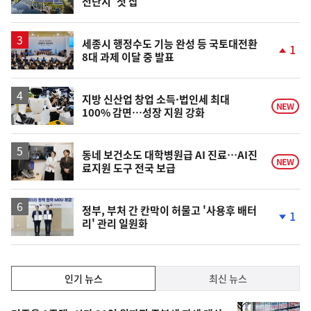
전단지' 첫 삽
단
계
하
락
세종시 행정수도 기능 완성 등 국토대전환
1
8대 과제 이달 중 발표
단
계
상
승
지방 신산업 창업 소득·법인세 최대
NEW
100% 감면…성장 지원 강화
동네 보건소도 대학병원급 AI 진료…AI진
NEW
료지원 도구 전국 보급
정부, 부처 간 칸막이 허물고 '사용후 배터
1
리' 관리 일원화
단
계
하
락
인
인기 뉴스
최신 뉴스
기,
인