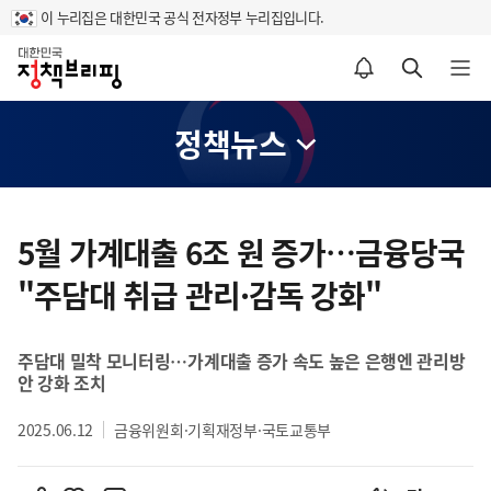
이 누리집은 대한민국 공식 전자정부 누리집입니다.
홈
알림설정 바로가기
검색 바로가기
메뉴 열기
정책뉴스
콘
텐
5월 가계대출 6조 원 증가…금융당국
츠
"주담대 취급 관리·감독 강화"
영
역
주담대 밀착 모니터링…가계대출 증가 속도 높은 은행엔 관리방
안 강화 조치
2025.06.12
금융위원회·기획재정부·국토교통부