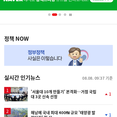
단
배
너
영
정
역
책
정책 NOW
NOW,
MY
맞
춤
뉴
실시간 인기뉴스
08.08. 09:37 기준
스
'서울대 10개 만들기' 본격화…거점 국립
1
대 3곳 신속 선정
단
계
상
승
해남에 국내 최대 400㎿ 규모 '태양광 발
1