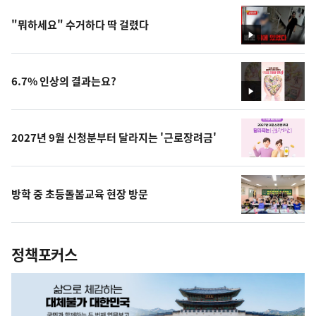
"뭐하세요" 수거하다 딱 걸렸다
영
상
6.7% 인상의 결과는요?
영
상
2027년 9월 신청분부터 달라지는 '근로장려금'
방학 중 초등돌봄교육 현장 방문
정책포커스