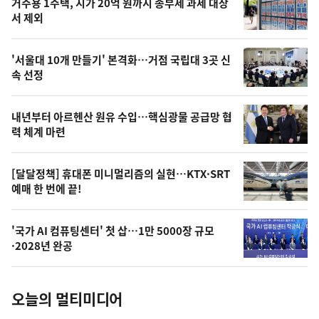
기
최
거주용 1주택, 시가 20억 원까지 종부세 과세 대상
뉴
서 제외
신,
스
오
'서울대 10개 만들기' 본격화…거점 국립대 3곳 신
늘
속 선정
의
영
내년부터 아르헨산 원유 수입…핵심광물 공급망 협
상
력 체계 마련
,
오
[달달정책] 휴대폰 미니멀리즘의 실현…KTX·SRT
예매 한 번에 끝!
늘
의
'국가 AI 컴퓨팅센터' 첫 삽…1만 5000장 규모
사
·2028년 완공
진
오늘의 멀티미디어