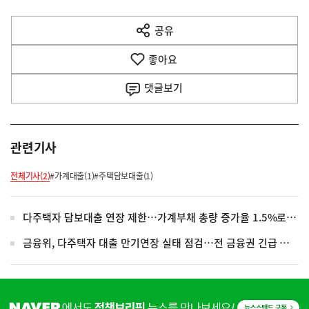
다
공유
열
음
기
좋아요
기
사
댓글
보기
관련기사
전체기사(2)
#가계대출(1)
#주택담보대출(1)
다주택자 담보대출 연장 제한…가계부채 총량 증가율 1.5%로 강화
금융위, 다주택자 대출 만기연장 실태 점검…전 금융권 긴급 회의
히