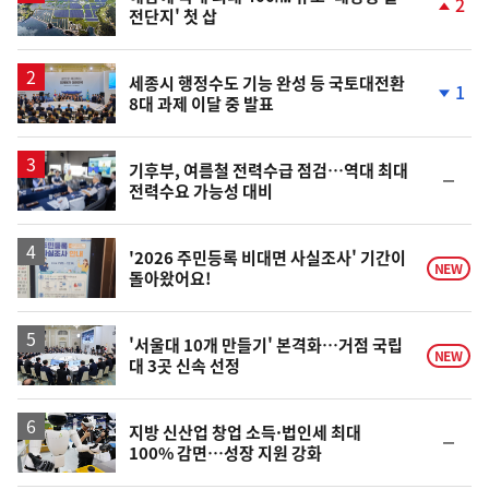
2
전단지' 첫 삽
단
계
상
승
세종시 행정수도 기능 완성 등 국토대전환
1
8대 과제 이달 중 발표
단
계
하
락
기후부, 여름철 전력수급 점검…역대 최대
순
전력수요 가능성 대비
위
동
일
'2026 주민등록 비대면 사실조사' 기간이
NEW
돌아왔어요!
'서울대 10개 만들기' 본격화…거점 국립
NEW
대 3곳 신속 선정
지방 신산업 창업 소득·법인세 최대
순
100% 감면…성장 지원 강화
위
동