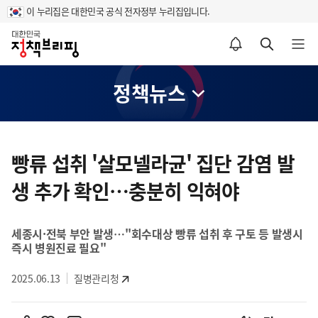
이 누리집은 대한민국 공식 전자정부 누리집입니다.
홈
알림설정 바로가기
검색 바로가기
메뉴 열기
정책뉴스
콘
텐
빵류 섭취 '살모넬라균' 집단 감염 발
츠
생 추가 확인…충분히 익혀야
영
역
세종시·전북 부안 발생…"회수대상 빵류 섭취 후 구토 등 발생시
즉시 병원진료 필요"
2025.06.13
질병관리청