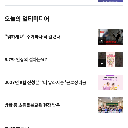
진
오늘의 멀티미디어
"뭐하세요" 수거하다 딱 걸렸다
영
상
6.7% 인상의 결과는요?
영
상
2027년 9월 신청분부터 달라지는 '근로장려금'
방학 중 초등돌봄교육 현장 방문