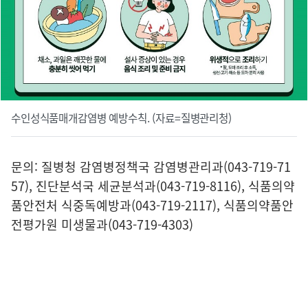
수인성식품매개감염병 예방수칙. (자료=질병관리청)
문의: 질병청 감염병정책국 감염병관리과(043-719-71
57), 진단분석국 세균분석과(043-719-8116), 식품의약
품안전처 식중독예방과(043-719-2117), 식품의약품안
전평가원 미생물과(043-719-4303)