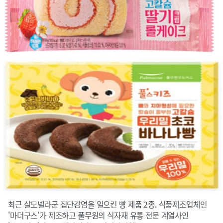
최근 살모넬라균 집단감염을 일으킨 빵 제품 2종. 식품제조업체인
'마더구스'가 제조하고 풀무원의 식자재 유통 전문 계열사인