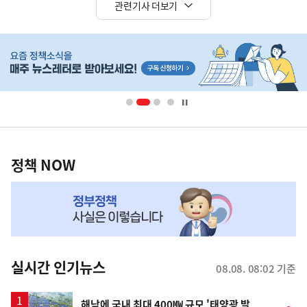
관련기사 더보기
히
단
배
너
영
정
역
책
정책 NOW
NOW,
MY
맞
춤
뉴
실시간 인기뉴스
08.08. 08:02 기준
스
해남에 국내 최대 400㎿ 규모 '태양광 발