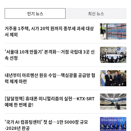
일
인
인기 뉴스
최신 뉴스
기,
인
기
최
거주용 1주택, 시가 20억 원까지 종부세 과세 대상
뉴
서 제외
신,
스
오
'서울대 10개 만들기' 본격화…거점 국립대 3곳 신
늘
속 선정
의
영
내년부터 아르헨산 원유 수입…핵심광물 공급망 협
상
력 체계 마련
,
오
[달달정책] 휴대폰 미니멀리즘의 실현…KTX·SRT
예매 한 번에 끝!
늘
의
'국가 AI 컴퓨팅센터' 첫 삽…1만 5000장 규모
사
·2028년 완공