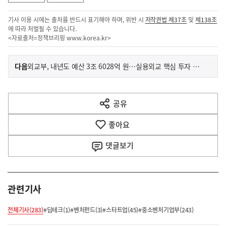
기사 이용 시에는 출처를 반드시 표기해야 하며, 위반 시
저작권법 제37조
및
제138조
에 따라 처벌될 수 있습니다.
<자료출처=정책브리핑
www.korea.kr
>
이
기
다음
외교부, 내년도 예산 3조 6028억 원…실용외교 핵심 투자 확대
사
전
다
공유
열
음
기
좋아요
기
사
댓글
보기
관련기사
전체기사(283)
#딥테크(1)
#벤처펀드(3)
#스타트업(45)
#중소벤처기업부(243)