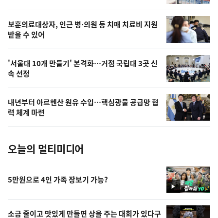
의
영
보훈의료대상자, 인근 병·의원 등 치매 치료비 지원
상
받을 수 있어
,
오
'서울대 10개 만들기' 본격화…거점 국립대 3곳 신
속 선정
늘
의
내년부터 아르헨산 원유 수입…핵심광물 공급망 협
사
력 체계 마련
진
오늘의 멀티미디어
5만원으로 4인 가족 장보기 가능?
영
상
소금 줄이고 맛있게 만들면 상을 주는 대회가 있다구