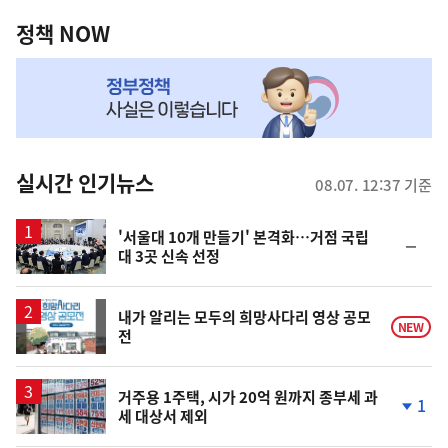
정
역
책
정책 NOW
NOW,
MY
맞
춤
뉴
실시간 인기뉴스
08.07. 12:37 기준
스
'서울대 10개 만들기' 본격화…거점 국립
순
대 3곳 신속 선정
위
동
일
내가 알리는 모두의 희망사다리 영상 공모
NEW
전
거주용 1주택, 시가 20억 원까지 종부세 과
1
세 대상서 제외
단
계