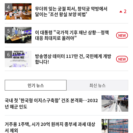
하
락
무더위 잊는 궁궐 피서, 창덕궁 약방에서
2
달이는 '조선 왕실 보양 비법'
단
계
상
승
이 대통령 "국가적 기후 재난 상황…정책
NEW
대응 최대치로 올려야"
방송영상 데이터 117만 건, 국민에게 개방
NEW
합니다!
인
인기 뉴스
최신 뉴스
기,
인
기
최
국내 첫 '한국형 이지스구축함' 건조 본격화…2032
뉴
년 해군 인도
신,
스
오
거주용 1주택, 시가 20억 원까지 종부세 과세 대상
늘
서 제외