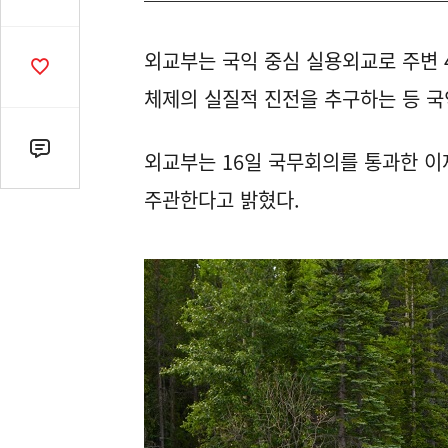
유
열
외교부는 국익 중심 실용외교로 주변 
기
공
감
체제의 실질적 진전을 추구하는 등 국
수
댓
외교부는 16일 국무회의를 통과한 이
글
주관한다고 밝혔다.
수
(클
릭
시
댓
글
로
이
동)