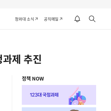
알
청와대 소식
공직메일
림
상
ON
세
검
색
정과제 추진
정책 NOW