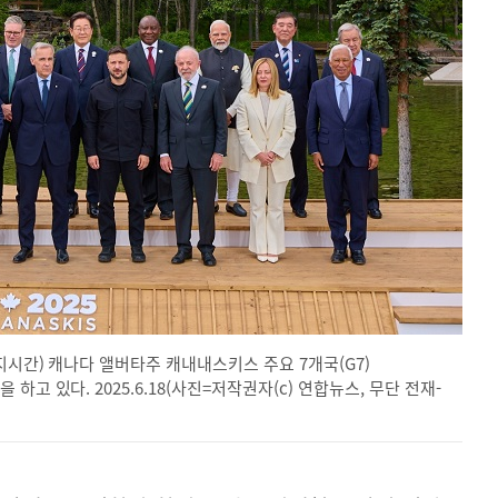
지시간) 캐나다 앨버타주 캐내내스키스 주요 7개국(G7)
고 있다. 2025.6.18(사진=저작권자(c) 연합뉴스, 무단 전재-