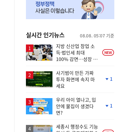
실시간 인기뉴스
08.08. 05:07 기준
지방 신산업 창업 소
득·법인세 최대
NEW
100% 감면…성장 지
원 강화
사기범이 만든 가짜
1
투자 화면에 속지 마
단
세요
계
하
락
우리 아이 열나고, 입
1
안에 물집이 생겼다
단
면?
계
하
락
세종시 행정수도 기능