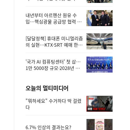
정
내년부터 아르헨산 원유 수
입…핵심광물 공급망 협력 체
계 마련
[달달정책] 휴대폰 미니멀리즘
의 실현…KTX·SRT 예매 한
번에 끝!
'국가 AI 컴퓨팅센터' 첫 삽…
1만 5000장 규모·2028년 완
공
오늘의 멀티미디어
"뭐하세요" 수거하다 딱 걸렸
다
6.7% 인상의 결과는요?