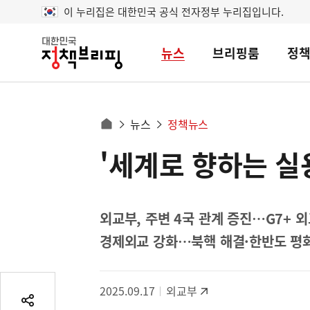
이 누리집은 대한민국 공식 전자정부 누리집입니다.
뉴스
브리핑룸
정
대
한
민
국
정
사
뉴스
정책뉴스
책
홈
브
이
으
'세계로 향하는 실
콘
리
트
로
핑
텐
이
츠
동
영
외교부, 주변 4국 관계 증진…G7+ 
경
역
경제외교 강화…북핵 해결·한반도 평
로
2025.09.17
외교부
공