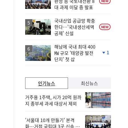
완성 등 국토대전환 8
NEW
대 과제 이달 중 발표
국내산업 공급망 확충
한다…'국내생산세액
NEW
공제' 신설
해남에 국내 최대 400
1
㎿ 규모 '태양광 발전
단
단지' 첫 삽
계
하
락
인기뉴스
최신뉴스
거주용 1주택, 시가 20억 원까
지 종부세 과세 대상서 제외
'서울대 10개 만들기' 본격
화…거점 국립대 3곳 신속 선