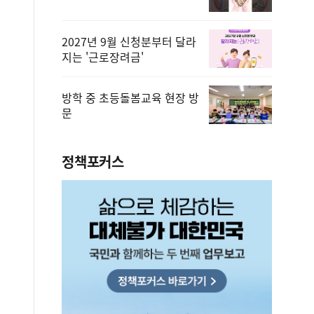
2027년 9월 신청분부터 달라
지는 '근로장려금'
방학 중 초등돌봄교육 현장 방
문
정책포커스