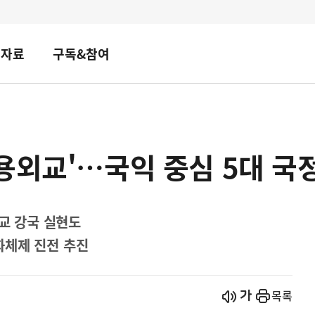
책자료
구독&참여
용외교'…국익 중심 5대 국
외교 강국 실현도
화체제 진전 추진
시작
열기
목록