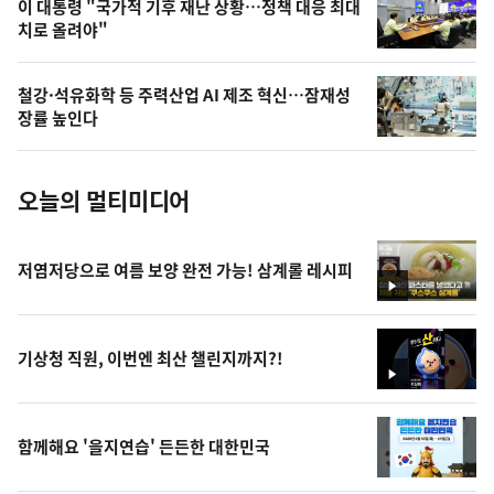
오
이 대통령 "국가적 기후 재난 상황…정책 대응 최대
치로 올려야"
늘
의
철강·석유화학 등 주력산업 AI 제조 혁신…잠재성
사
장률 높인다
진
오늘의 멀티미디어
저염저당으로 여름 보양 완전 가능! 삼계롤 레시피
영
상
기상청 직원, 이번엔 최산 챌린지까지?!
영
상
함께해요 '을지연습' 든든한 대한민국