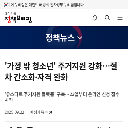
이 누리집은 대한민국 공식 전자정부 누리집입니다.
홈
알림설정 바로가기
검색 바로가기
메뉴 열기
정책뉴스
콘
텐
'가정 밖 청소년' 주거지원 강화…절
츠
차 간소화·자격 완화
영
역
'유스타트 주거지원 플랫폼' 구축…23일부터 온라인 신청 접수
시작
2025.09.22
여성가족부