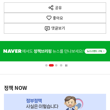
다
공유
열
음
기
좋아요
기
사
댓글
보기
히
단
배
너
영
정
역
책
정책 NOW
NOW,
MY
맞