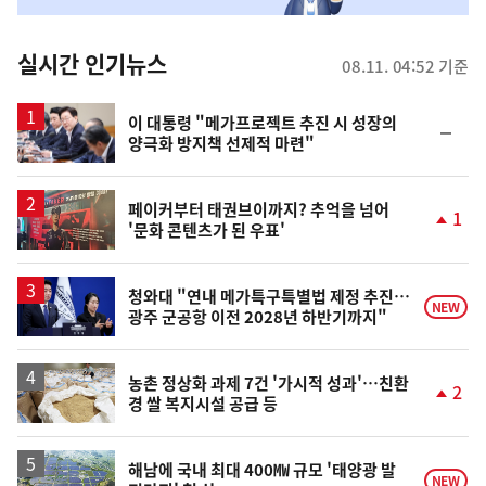
춤
뉴
실시간 인기뉴스
08.11. 04:52 기준
스
이 대통령 "메가프로젝트 추진 시 성장의
순
양극화 방지책 선제적 마련"
위
동
일
페이커부터 태권브이까지? 추억을 넘어
1
'문화 콘텐츠가 된 우표'
단
계
상
승
청와대 "연내 메가특구특별법 제정 추진…
NEW
광주 군공항 이전 2028년 하반기까지"
농촌 정상화 과제 7건 '가시적 성과'…친환
2
경 쌀 복지시설 공급 등
단
계
상
승
해남에 국내 최대 400㎿ 규모 '태양광 발
NEW