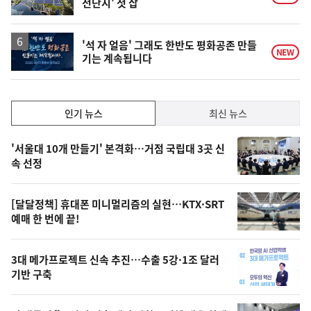
전단지' 첫 삽
'석 자 얼음' 그래도 한반도 평화공존 만들
NEW
기는 계속됩니다
인
인기 뉴스
최신 뉴스
기,
인
기
최
'서울대 10개 만들기' 본격화…거점 국립대 3곳 신
뉴
속 선정
신,
스
오
[달달정책] 휴대폰 미니멀리즘의 실현…KTX·SRT
늘
예매 한 번에 끝!
의
영
3대 메가프로젝트 신속 추진…수출 5강·1조 달러
상
기반 구축
,