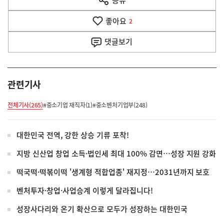
열
음
기
좋아요
기
2
사
댓글
보기
관련기사
전체기사(265)
#중소기업 재직자(1)
#중소벤처기업부(248)
대한민국 전역, 강한 상승 기류 포착!
지방 신산업 창업 소득·법인세 최대 100% 감면…성장 지원 강화
떡국떡·떡볶이떡 '생계형 적합업종' 재지정…2031년까지 보호
벤처투자·창업·사업승계 이렇게 달라집니다!
성장사다리와 온기 확산으로 모두가 성장하는 대한민국