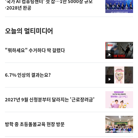
'국가 AI 컴퓨팅센터' 첫 삽…1만 5000장 규모
사
·2028년 완공
진
오늘의 멀티미디어
"뭐하세요" 수거하다 딱 걸렸다
영
상
6.7% 인상의 결과는요?
영
상
2027년 9월 신청분부터 달라지는 '근로장려금'
방학 중 초등돌봄교육 현장 방문