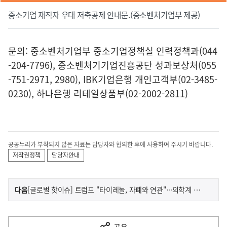
중소기업 재직자 우대 저축공제 안내문.(중소벤처기업부 제공)
문의: 중소벤처기업부 중소기업정책실 인력정책과(044
-204-7796), 중소벤처기기업진흥공단 성과보상처(055
-751-2971, 2980), IBK기업은행 개인고객부(02-3485-
0230), 하나은행 리테일상품부(02-2002-2811)
공공누리가 부착되지 않은 자료는 담당자와 협의한 후에 사용하여 주시기 바랍니다.
저작권정책
담당자안내
이
기
다음
[글로벌 핫이슈] 트럼프 "타이레놀, 자폐와 연관"···의학계 반발
사
전
다
공유