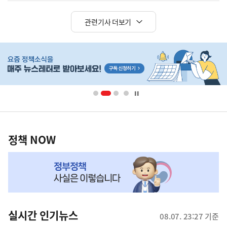
관련기사 더보기
히
단
배
너
영
정
역
책
정책 NOW
NOW,
MY
맞
춤
뉴
실시간 인기뉴스
08.07. 23:27 기준