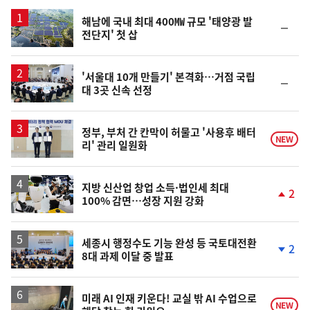
스
해남에 국내 최대 400㎿ 규모 '태양광 발
순
전단지' 첫 삽
위
동
일
'서울대 10개 만들기' 본격화…거점 국립
순
대 3곳 신속 선정
위
동
일
정부, 부처 간 칸막이 허물고 '사용후 배터
NEW
리' 관리 일원화
지방 신산업 창업 소득·법인세 최대
2
100% 감면…성장 지원 강화
단
계
상
승
세종시 행정수도 기능 완성 등 국토대전환
2
8대 과제 이달 중 발표
단
계
하
락
미래 AI 인재 키운다! 교실 밖 AI 수업으로
NEW