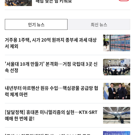
해답 찾는 힘 키워요
인
인기 뉴스
최신 뉴스
기,
인
기
최
거주용 1주택, 시가 20억 원까지 종부세 과세 대상
뉴
서 제외
신,
스
오
'서울대 10개 만들기' 본격화…거점 국립대 3곳 신
늘
속 선정
의
영
내년부터 아르헨산 원유 수입…핵심광물 공급망 협
상
력 체계 마련
,
오
[달달정책] 휴대폰 미니멀리즘의 실현…KTX·SRT
예매 한 번에 끝!
늘
의