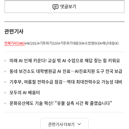
사
댓글
보기
관련기사
전체기사(366)
#AI(201)
#기후위기(19)
#기후위기대응(9)
#소방청(93)
#재난대응(4)
미래 AI 인재 키운다! 교실 밖 AI 수업으로 해답 찾는 힘 키워요
동네 보건소도 대학병원급 AI 진료…AI진료지원 도구 전국 보급
기후부, 여름철 전력수급 점검…역대 최대전력수요 가능성 대비
모두의 AI 배움터
문화유산에도 기술 혁신! "유물 실측 시간 확 줄였습니다"
관련기사 더보기