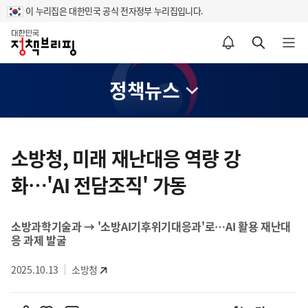
이 누리집은 대한민국 공식 전자정부 누리집입니다.
홈
알림설정 바로가기
검색 바로가기
메뉴 열기
정책뉴스
콘
텐
소방청, 미래 재난대응 역량 강
츠
화…'AI 전담조직' 가동
영
역
소방과학기술과 → '소방AI기후위기대응과'로…AI 활용 재난대
응 과제 발굴
2025.10.13
소방청