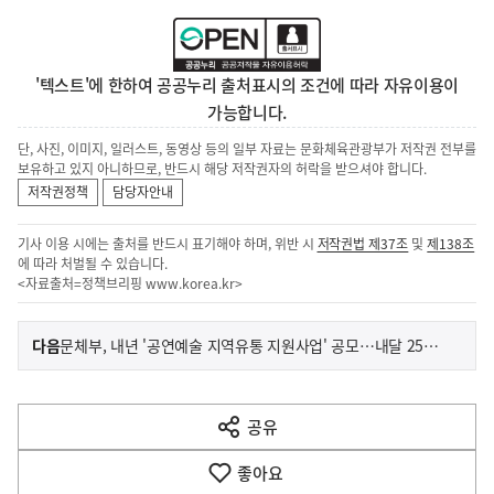
'텍스트'에 한하여 공공누리 출처표시의 조건에 따라 자유이용이
가능합니다.
단, 사진, 이미지, 일러스트, 동영상 등의 일부 자료는 문화체육관광부가 저작권 전부를
보유하고 있지 아니하므로, 반드시 해당 저작권자의 허락을 받으셔야 합니다.
저작권정책
담당자안내
기사 이용 시에는 출처를 반드시 표기해야 하며, 위반 시
저작권법 제37조
및
제138조
에 따라 처벌될 수 있습니다.
<자료출처=정책브리핑
www.korea.kr
>
이
기
다음
문체부, 내년 '공연예술 지역유통 지원사업' 공모…내달 25일까지
사
전
다
공유
열
음
기
좋아요
기