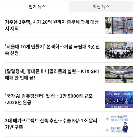
인
인기 뉴스
최신 뉴스
기,
인
기
최
거주용 1주택, 시가 20억 원까지 종부세 과세 대상
뉴
서 제외
신,
스
오
'서울대 10개 만들기' 본격화…거점 국립대 3곳 신
늘
속 선정
의
영
[달달정책] 휴대폰 미니멀리즘의 실현…KTX·SRT
상
예매 한 번에 끝!
,
오
'국가 AI 컴퓨팅센터' 첫 삽…1만 5000장 규모
·2028년 완공
늘
의
3대 메가프로젝트 신속 추진…수출 5강·1조 달러
사
기반 구축
진