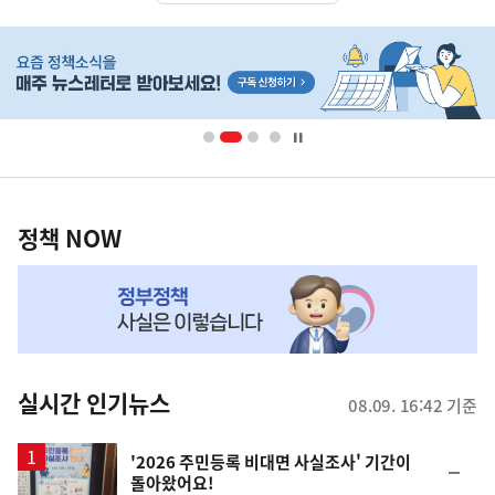
히
단
배
너
영
정
역
책
정책 NOW
NOW,
MY
맞
춤
뉴
실시간 인기뉴스
08.09. 16:42 기준
스
'2026 주민등록 비대면 사실조사' 기간이
순
돌아왔어요!
위