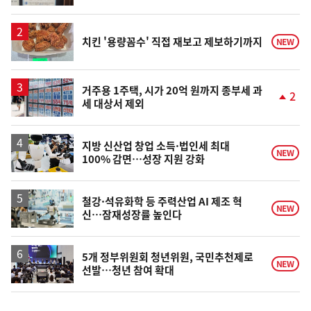
동
일
치킨 '용량꼼수' 직접 재보고 제보하기까지
NEW
거주용 1주택, 시가 20억 원까지 종부세 과
2
세 대상서 제외
단
계
상
승
지방 신산업 창업 소득·법인세 최대
NEW
100% 감면…성장 지원 강화
철강·석유화학 등 주력산업 AI 제조 혁
NEW
신…잠재성장률 높인다
5개 정부위원회 청년위원, 국민추천제로
NEW
선발…청년 참여 확대