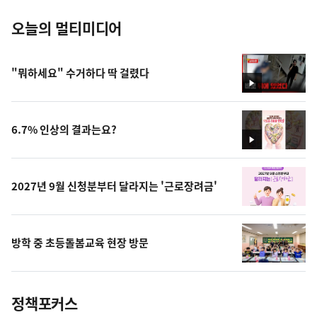
오늘의 멀티미디어
"뭐하세요" 수거하다 딱 걸렸다
영
상
6.7% 인상의 결과는요?
영
상
2027년 9월 신청분부터 달라지는 '근로장려금'
방학 중 초등돌봄교육 현장 방문
정책포커스