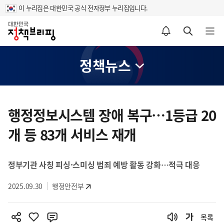
이 누리집은 대한민국 공식 전자정부 누리집입니다.
홈
알림설정 바로가기
검색 바로가기
메뉴 열기
정책뉴스
콘
텐
행정정보시스템 장애 복구…1등급 20
츠
개 등 83개 서비스 재개
영
역
정부기관 사칭 피싱·스미싱 범죄 예방 활동 강화…적극 대응
2025.09.30
행정안전부
목록