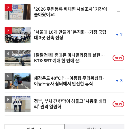
상
승
'2026 주민등록 비대면 사실조사' 기간이
순
돌아왔어요!
위
동
일
'서울대 10개 만들기' 본격화…거점 국립
2
대 3곳 신속 선정
단
계
하
락
[달달정책] 휴대폰 미니멀리즘의 실현…
NEW
KTX·SRT 예매 한 번에 끝!
체감온도 40°C↑…이동형 무더위쉼터·
3
이동노동자 쉼터에서 안전한 휴식
단
계
하
락
정부, 부처 간 칸막이 허물고 '사용후 배터
NEW
리' 관리 일원화
인