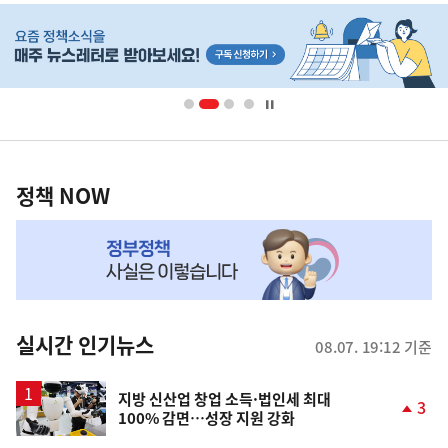
히
단
배
너
영
정
역
책
정책 NOW
NOW,
MY
맞
춤
뉴
실시간 인기뉴스
08.07. 19:12 기준
스
지방 신산업 창업 소득·법인세 최대
3
100% 감면…성장 지원 강화
단
계