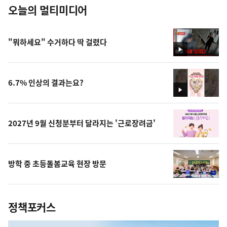
오늘의 멀티미디어
"뭐하세요" 수거하다 딱 걸렸다
영
상
6.7% 인상의 결과는요?
영
상
2027년 9월 신청분부터 달라지는 '근로장려금'
방학 중 초등돌봄교육 현장 방문
정책포커스