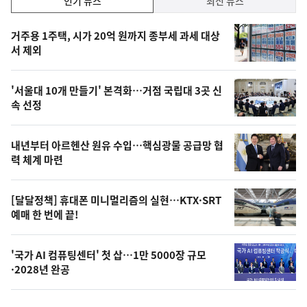
인기 뉴스
최신 뉴스
기,
인
기
최
거주용 1주택, 시가 20억 원까지 종부세 과세 대상
뉴
서 제외
신,
스
오
'서울대 10개 만들기' 본격화…거점 국립대 3곳 신
늘
속 선정
의
영
내년부터 아르헨산 원유 수입…핵심광물 공급망 협
상
력 체계 마련
,
오
[달달정책] 휴대폰 미니멀리즘의 실현…KTX·SRT
예매 한 번에 끝!
늘
의
'국가 AI 컴퓨팅센터' 첫 삽…1만 5000장 규모
사
·2028년 완공
진