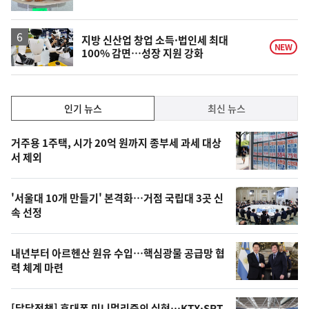
단
계
하
락
지방 신산업 창업 소득·법인세 최대
NEW
100% 감면…성장 지원 강화
인
인기 뉴스
최신 뉴스
기,
인
기
최
거주용 1주택, 시가 20억 원까지 종부세 과세 대상
뉴
서 제외
신,
스
오
'서울대 10개 만들기' 본격화…거점 국립대 3곳 신
늘
속 선정
의
영
내년부터 아르헨산 원유 수입…핵심광물 공급망 협
상
력 체계 마련
,
[달달정책] 휴대폰 미니멀리즘의 실현…KTX·SRT