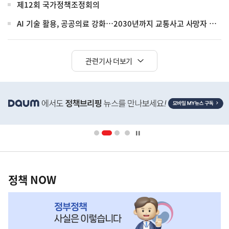
제12회 국가정책조정회의
AI 기술 활용, 공공의료 강화…2030년까지 교통사고 사망자 30%↓
관련기사 더보기
히
단
배
너
영
정
역
책
정책 NOW
NOW,
MY
맞