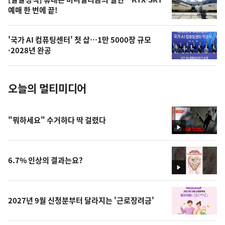
오
예매 한 번에 끝!
늘
의
'국가 AI 컴퓨팅센터' 첫 삽…1만 5000장 규모
사
·2028년 완공
진
오늘의 멀티미디어
"뭐하세요" 수거하다 딱 걸렸다
영
상
6.7% 인상의 결과는요?
영
상
2027년 9월 신청분부터 달라지는 '근로장려금'