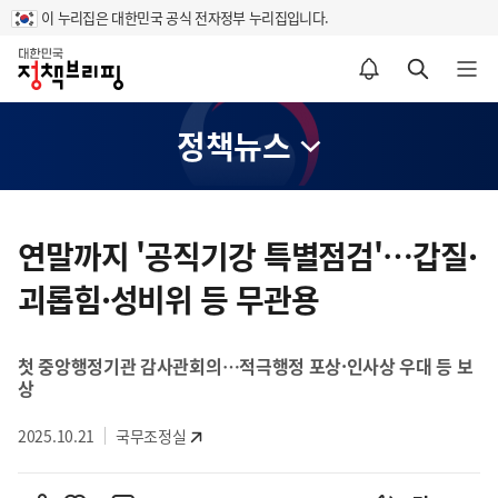
이 누리집은 대한민국 공식 전자정부 누리집입니다.
홈
알림설정 바로가기
검색 바로가기
메뉴 열기
정책뉴스
콘
텐
연말까지 '공직기강 특별점검'…갑질·
츠
괴롭힘·성비위 등 무관용
영
역
첫 중앙행정기관 감사관회의…적극행정 포상·인사상 우대 등 보
상
2025.10.21
국무조정실