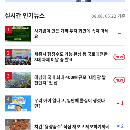
춤
뉴
실시간 인기뉴스
08.08. 05:22 기준
스
사기범이 만든 가짜 투자 화면에 속지 마세
순
요
위
동
일
세종시 행정수도 기능 완성 등 국토대전환
NEW
8대 과제 이달 중 발표
해남에 국내 최대 400㎿ 규모 '태양광 발
NEW
전단지' 첫 삽
우리 아이 열나고, 입안에 물집이 생겼다
1
면?
단
계
상
승
2
치킨 '용량꼼수' 직접 재보고 제보하기까지