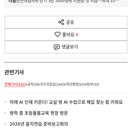
다음
청년내일저축 만기 3만 3000명에 지원금 첫 지급…최대 1080만 원
사
전
다
공유
열
음
기
좋아요
기
8
사
댓글
보기
관련기사
전체기사(432)
#공직(3)
#국무조정실(144)
#적극행정(10)
#정부(33)
미래 AI 인재 키운다! 교실 밖 AI 수업으로 해답 찾는 힘 키워요
방학 중 초등돌봄교육 현장 방문
2026년 을지연습 준비보고회의