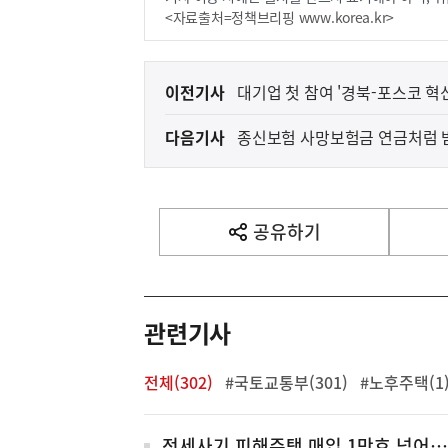
<자료출처=정책브리핑 www.korea.kr>
이
이전기사
대기업 첫 참여 '경북-포스코 혁신
전
다음기사
종신보험 사망보험금 연금처럼 받
다
음
기
사
공유하기
열
기
영
역
관련기사
전체(302)
#국토교통부(301)
#노후주택(1
전세사기 피해주택 매입 1만호 넘어…