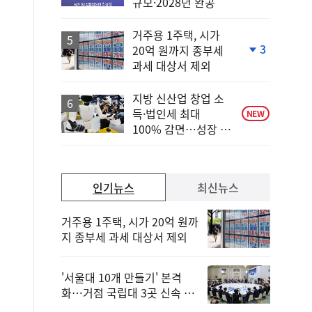
규모·2028년 완공
거주용 1주택, 시가
3
20억 원까지 종부세
단
과세 대상서 제외
계
하
락
지방 신산업 창업 소
득·법인세 최대
NEW
100% 감면…성장 지
원 강화
인기뉴스
최신뉴스
거주용 1주택, 시가 20억 원까
지 종부세 과세 대상서 제외
'서울대 10개 만들기' 본격
화…거점 국립대 3곳 신속 선
정