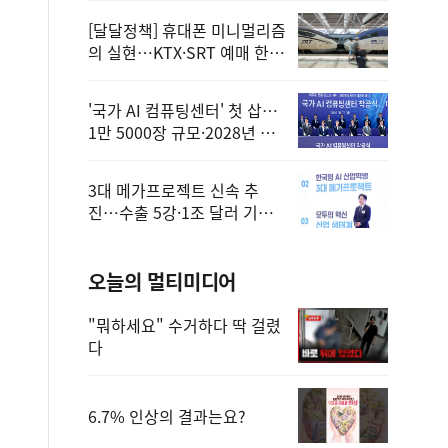
[달달정책] 휴대폰 미니멀리즘
의 실현…KTX·SRT 예매 한
번에 끝!
'국가 AI 컴퓨팅센터' 첫 삽…
1만 5000장 규모·2028년 완
공
3대 메가프로젝트 신속 추
진…수출 5강·1조 달러 기반
구축
오늘의 멀티미디어
"뭐하세요" 수거하다 딱 걸렸
다
6.7% 인상의 결과는요?