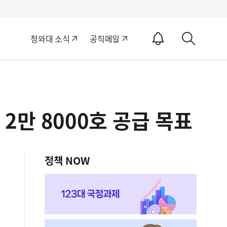
알
청와대 소식
공직메일
림
상
ON
세
검
색
2만 8000호 공급 목표
정책 NOW