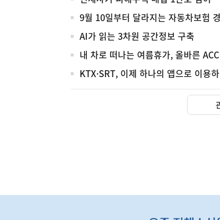
전
체
9월 10일부터 달라지는 자동차보험 
AI가 읽는 3차원 공간정보 구축
내 차로 떠나는 여름휴가, 올바른 AC
KTX·SRT, 이제 하나의 앱으로 이용
(보도설명) 금번 종합부동산
재정경제부
하
단