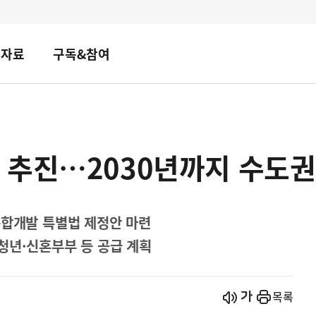
책자료
구독&참여
추진…2030년까지 수도권 
복합개발 특별법 제정안 마련
청년·신혼부부 등 공급 계획
시작
열기
목록