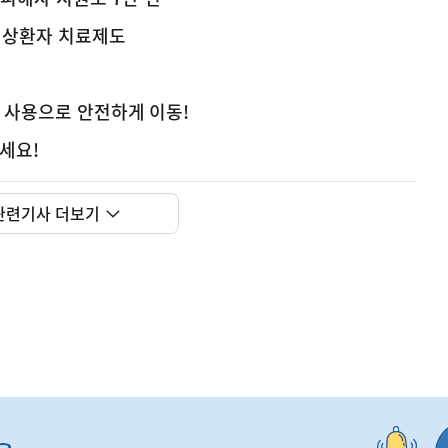
경상환자 치료제도
C 사용으로 안전하게 이동!
하세요!
사
세 개편은 거주 중심 주택시장 정착, 공정과세 및 과세
실
관련기사 더보기
은
이
렇
습
니
다