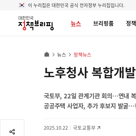
이 누리집은 대한민국 공식 전자정부 누리집입니다.
뉴스
브리핑룸
정
대
한
민
국
정
사
뉴스
정책뉴스
책
홈
브
이
으
노후청사 복합개발 
콘
리
트
로
핑
텐
이
츠
동
영
국토부, 22일 관계기관 회의…연내 
경
역
공공주택 사업자, 추가 후보지 발굴…
로
2025.10.22
국토교통부
공