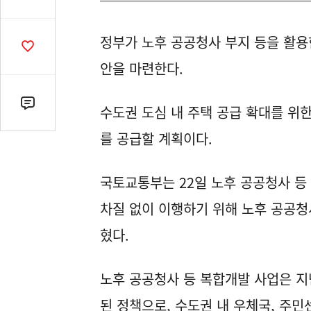
유
열
정부가 노후 공공청사 부지 등을 활용
기
공
감
안을 마련한다.
수
댓
수도권 도심 내 주택 공급 확대를 위한 
글
를 공급할 계획이다.
수
(클
릭
국토교통부는 22일 노후 공공청사 등 
시
차질 없이 이행하기 위해 노후 공공청
댓
글
혔다.
로
이
동)
노후 공공청사 등 복합개발 사업은 지
된 정책으로, 수도권 내 우체국, 주