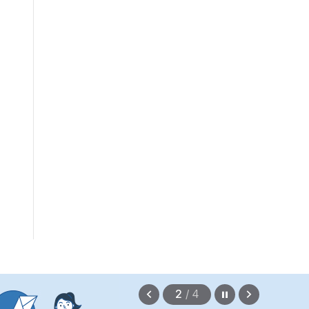
형평 제고를 위한 것입니다.
2026.08.09
정지
이
다
3
/
4