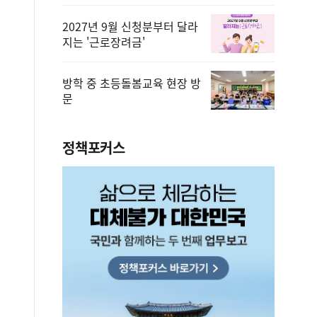
2027년 9월 신청분부터 달라
지는 '근로장려금'
방학 중 초등돌봄교육 현장 방
문
정책포커스