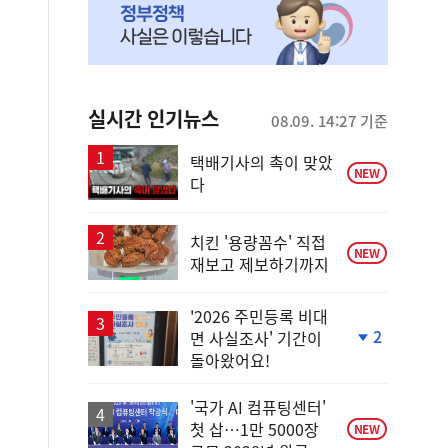
실시간 인기뉴스
08.09. 14:27 기준
택배기사의 촉이 맞았
NEW
다
치킨 '용량꼼수' 직접
NEW
재보고 제보하기까지
'2026 주민등록 비대
2
면 사실조사' 기간이
단
돌아왔어요!
계
하
락
'국가 AI 컴퓨팅센터'
첫 삽…1만 5000장
NEW