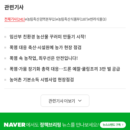
관련기사
전체기사(241)
#농림축산검역본부(2)
#농림축산식품부(187)
#반려식물(3)
임산부 친환경 농산물 꾸러미 만들기 시작!
폭염 대응 축산·시설원예 농가 현장 점검
폭염 속 농작업, 최우선은 안전입니다!
폭염·가뭄 장기화 총력 대응…드론 예찰·쿨링조끼 3만 벌 공급
농어촌 기본소득 시범사업 현장점검
관련기사 더보기
히
단