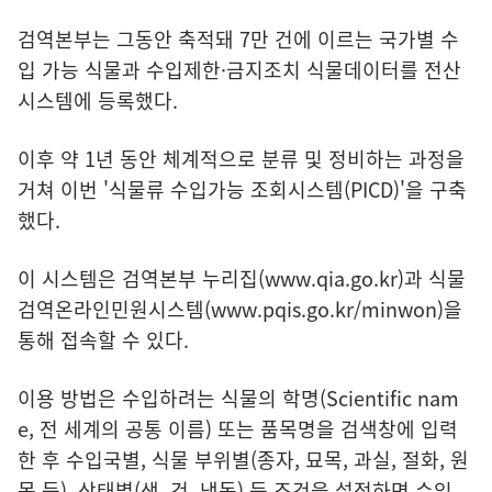
검역본부는 그동안 축적돼 7만 건에 이르는 국가별 수
입 가능 식물과 수입제한·금지조치 식물데이터를 전산
시스템에 등록했다.
이후 약 1년 동안 체계적으로 분류 및 정비하는 과정을
거쳐 이번 '식물류 수입가능 조회시스템(PICD)'을 구축
했다.
이 시스템은 검역본부 누리집(
www.qia.go.kr
)과 식물
검역온라인민원시스템(
www.pqis.go.kr/minwon
)을
통해 접속할 수 있다.
이용 방법은 수입하려는 식물의 학명(Scientific nam
e, 전 세계의 공통 이름) 또는 품목명을 검색창에 입력
한 후 수입국별, 식물 부위별(종자, 묘목, 과실, 절화, 원
목 등), 상태별(생, 건, 냉동) 등 조건을 설정하면 수입