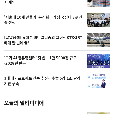
뉴
서 제외
신,
스
오
'서울대 10개 만들기' 본격화…거점 국립대 3곳 신
늘
속 선정
의
영
[달달정책] 휴대폰 미니멀리즘의 실현…KTX·SRT
상
예매 한 번에 끝!
,
오
'국가 AI 컴퓨팅센터' 첫 삽…1만 5000장 규모
·2028년 완공
늘
의
3대 메가프로젝트 신속 추진…수출 5강·1조 달러
사
기반 구축
진
오늘의 멀티미디어