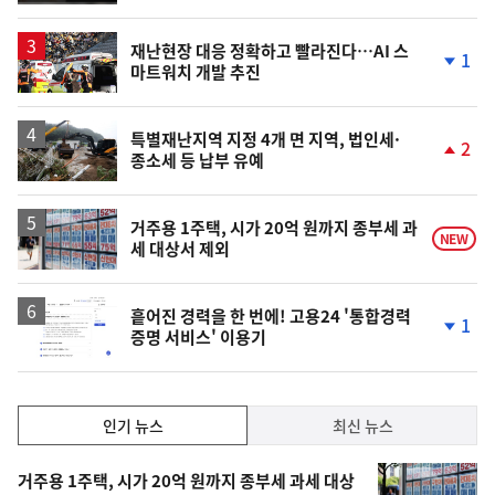
계
상
승
재난현장 대응 정확하고 빨라진다…AI 스
1
마트워치 개발 추진
단
계
하
락
특별재난지역 지정 4개 면 지역, 법인세·
2
종소세 등 납부 유예
단
계
상
승
거주용 1주택, 시가 20억 원까지 종부세 과
NEW
세 대상서 제외
흩어진 경력을 한 번에! 고용24 '통합경력
1
증명 서비스' 이용기
단
계
하
락
인
인기 뉴스
최신 뉴스
기,
인
기
최
거주용 1주택, 시가 20억 원까지 종부세 과세 대상