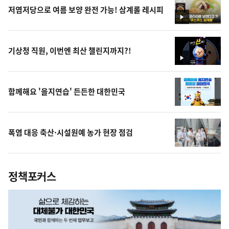
저염저당으로 여름 보양 완전 가능! 삼계롤 레시피
영
상
기상청 직원, 이번엔 최산 챌린지까지?!
영
상
함께해요 '을지연습' 든든한 대한민국
폭염 대응 축산·시설원예 농가 현장 점검
정책포커스