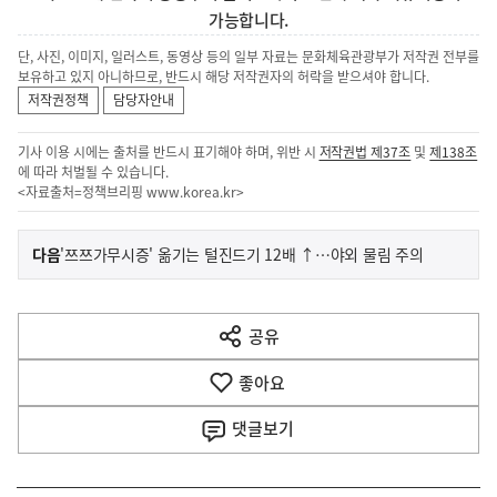
가능합니다.
단, 사진, 이미지, 일러스트, 동영상 등의 일부 자료는 문화체육관광부가 저작권 전부를
보유하고 있지 아니하므로, 반드시 해당 저작권자의 허락을 받으셔야 합니다.
저작권정책
담당자안내
기사 이용 시에는 출처를 반드시 표기해야 하며, 위반 시
저작권법 제37조
및
제138조
에 따라 처벌될 수 있습니다.
<자료출처=정책브리핑
www.korea.kr
>
이
기
다음
'쯔쯔가무시증' 옮기는 털진드기 12배 ↑…야외 물림 주의
사
전
다
공유
열
음
기
좋아요
기
사
댓글
보기