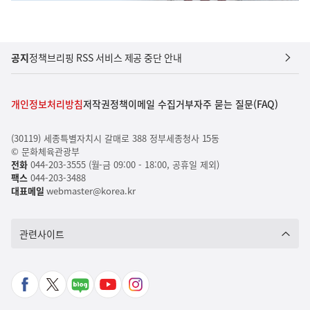
공지
정책브리핑 RSS 서비스 제공 중단 안내
개인정보처리방침
저작권정책
이메일 수집거부
자주 묻는 질문(FAQ)
(30119) 세종특별자치시 갈매로 388 정부세종청사 15동
© 문화체육관광부
전화
044-203-3555 (월-금 09:00 - 18:00, 공휴일 제외)
팩스
044-203-3488
대표메일
webmaster@korea.kr
관련사이트
페
X
네
유
인
이
바
이
튜
스