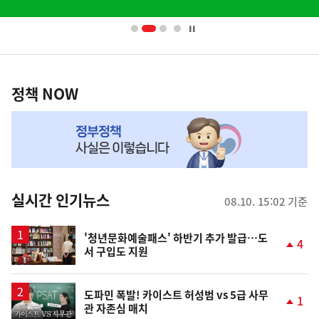
배
너
영
정
역
책
정책 NOW
NOW,
MY
맞
춤
뉴
실시간 인기뉴스
08.10. 15:02 기준
스
'청년문화예술패스' 하반기 추가 발급…도
4
서 구입도 지원
단
계
상
승
영
도파민 폭발! 카이스트 허성범 vs 5급 사무
1
관 자존심 매치
상
단