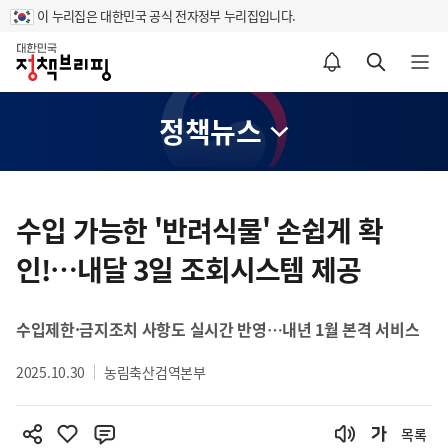
이 누리집은 대한민국 공식 전자정부 누리집입니다.
홈
알림설정 바로가기
검색 바로가기
메뉴 열기
정책뉴스
콘
텐
수입 가능한 '반려식물' 손쉽게 확
츠
인!…내달 3일 조회시스템 제공
영
역
수입제한·금지조치 사항도 실시간 반영…내년 1월 본격 서비스
2025.10.30
농림축산검역본부
목록