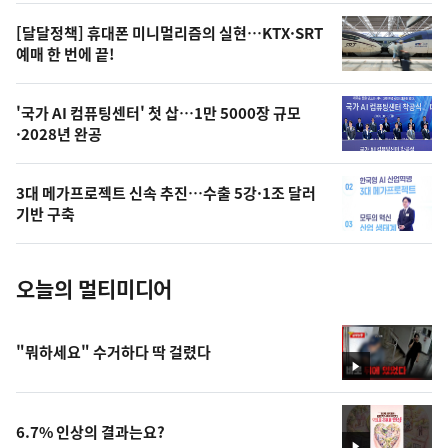
영
[달달정책] 휴대폰 미니멀리즘의 실현…KTX·SRT
상
예매 한 번에 끝!
,
오
'국가 AI 컴퓨팅센터' 첫 삽…1만 5000장 규모
·2028년 완공
늘
의
3대 메가프로젝트 신속 추진…수출 5강·1조 달러
사
기반 구축
진
오늘의 멀티미디어
"뭐하세요" 수거하다 딱 걸렸다
영
상
6.7% 인상의 결과는요?