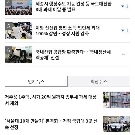
세종시 행정수도 기능 완성 등 국토대전환
1
8대 과제 이달 중 발표
단
계
하
락
지방 신산업 창업 소득·법인세 최대
1
100% 감면…성장 지원 강화
단
계
하
락
국내산업 공급망 확충한다…'국내생산세
순
액공제' 신설
위
동
일
인
인기 뉴스
최신 뉴스
기,
인
기
최
거주용 1주택, 시가 20억 원까지 종부세 과세 대상
뉴
서 제외
신,
스
오
'서울대 10개 만들기' 본격화…거점 국립대 3곳 신
늘
속 선정
의