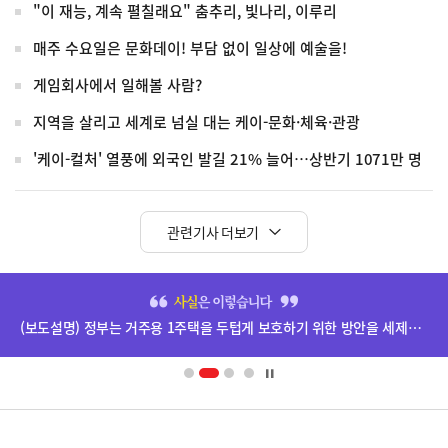
"이 재능, 계속 펼칠래요" 춤추리, 빛나리, 이루리
매주 수요일은 문화데이! 부담 없이 일상에 예술을!
게임회사에서 일해볼 사람?
지역을 살리고 세계로 넘실 대는 케이-문화·체육·관광
'케이-컬처' 열풍에 외국인 발길 21% 늘어…상반기 1071만 명
관련기사 더보기
히
단
(보도설명) 정부는 거주용 1주택을 두텁게 보호하기 위한 방안을 세제개편안에 담았습니다.
배
너
영
정
역