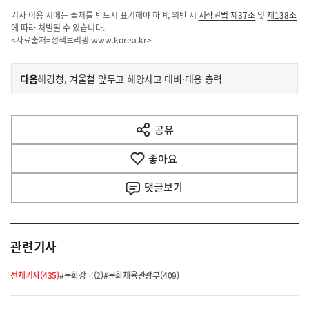
기사 이용 시에는 출처를 반드시 표기해야 하며, 위반 시
저작권법 제37조
및
제138조
에 따라 처벌될 수 있습니다.
<자료출처=정책브리핑
www.korea.kr
>
이
기
다음
해경청, 겨울철 앞두고 해양사고 대비·대응 총력
사
전
다
공유
열
음
기
좋아요
기
사
댓글
보기
관련기사
전체기사(435)
#문화강국(2)
#문화체육관광부(409)