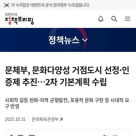
이 누리집은 대한민국 공식 전자정부 누리집입니다.
홈
알림설정 바로가기
검색 바로가기
메뉴 열기
정책뉴스
콘
텐
문체부, 문화다양성 거점도시 선정·인
츠
증제 추진…2차 기본계획 수립
영
역
사회적 갈등 완화·지역 균형발전, 포용적 문화 구현 등 시대적 요
구 반영
2025.10.31
문화체육관광부