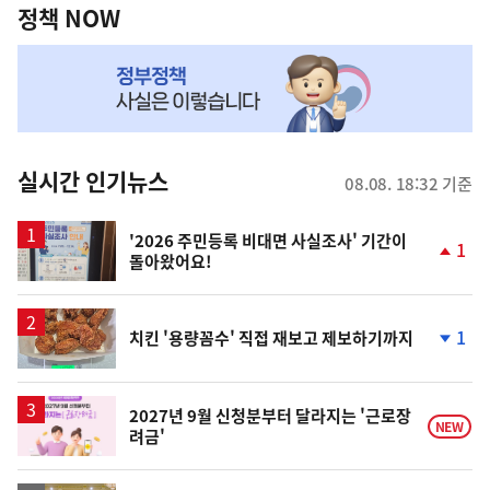
책
정책 NOW
NOW,
MY
맞
춤
뉴
실시간 인기뉴스
08.08. 18:32 기준
스
'2026 주민등록 비대면 사실조사' 기간이
1
돌아왔어요!
단
계
상
승
1
치킨 '용량꼼수' 직접 재보고 제보하기까지
단
계
하
락
2027년 9월 신청분부터 달라지는 '근로장
NEW
려금'