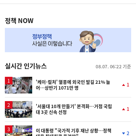
영
정
역
책
정책 NOW
NOW,
MY
맞
춤
뉴
실시간 인기뉴스
08.07. 06:22 기준
스
'케이-컬처' 열풍에 외국인 발길 21% 늘
1
어…상반기 1071만 명
단
계
상
승
'서울대 10개 만들기' 본격화…거점 국립
1
대 3곳 신속 선정
단
계
상
승
이 대통령 "국가적 기후 재난 상황…정책
2