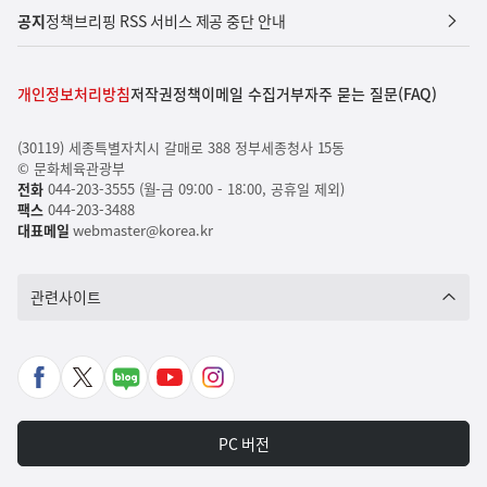
공지
정책브리핑 RSS 서비스 제공 중단 안내
개인정보처리방침
저작권정책
이메일 수집거부
자주 묻는 질문(FAQ)
(30119) 세종특별자치시 갈매로 388 정부세종청사 15동
© 문화체육관광부
전화
044-203-3555 (월-금 09:00 - 18:00, 공휴일 제외)
팩스
044-203-3488
대표메일
webmaster@korea.kr
관련사이트
페
X
네
유
인
이
바
이
튜
스
스
로
버
브
타
PC 버전
북
가
포
바
그
바
기
스
로
램