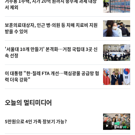
거주용 1주택, 시가 20억 원까지 종부세 과세 대상
늘
서 제외
의
영
보훈의료대상자, 인근 병·의원 등 치매 치료비 지원
상
받을 수 있어
,
오
'서울대 10개 만들기' 본격화…거점 국립대 3곳 신
속 선정
늘
의
이 대통령 "한-칠레 FTA 개선…핵심광물 공급망 협
사
력 더욱 강화"
진
오늘의 멀티미디어
5만원으로 4인 가족 장보기 가능?
영
상