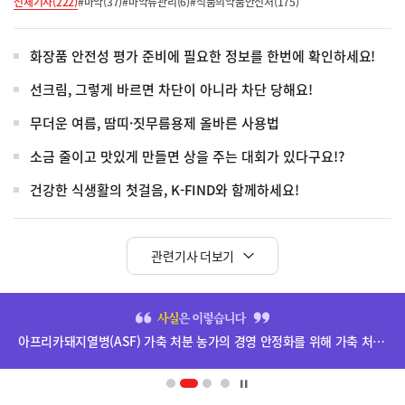
전체기사(222)
#마약(37)
#마약류관리(6)
#식품의약품안전처(175)
화장품 안전성 평가 준비에 필요한 정보를 한번에 확인하세요!
선크림, 그렇게 바르면 차단이 아니라 차단 당해요!
무더운 여름, 땀띠·짓무름용제 올바른 사용법
소금 줄이고 맛있게 만들면 상을 주는 대회가 있다구요!?
건강한 식생활의 첫걸음, K-FIND와 함께하세요!
관련기사 더보기
히
단
아프리카돼지열병(ASF) 가축 처분 농가의 경영 안정화를 위해 가축 처분 보상금을 신속하게 지급하겠습니다.
배
너