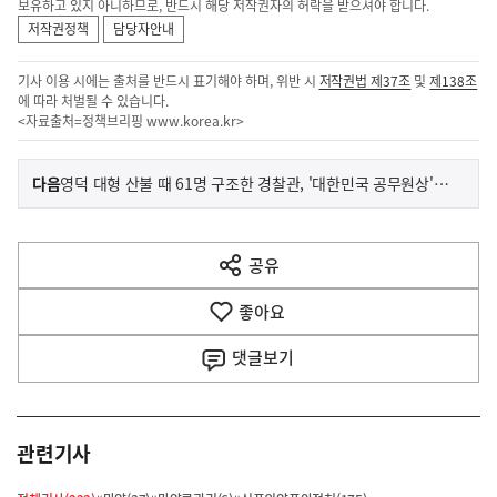
보유하고 있지 아니하므로, 반드시 해당 저작권자의 허락을 받으셔야 합니다.
저작권정책
담당자안내
기사 이용 시에는 출처를 반드시 표기해야 하며, 위반 시
저작권법 제37조
및
제138조
에 따라 처벌될 수 있습니다.
<자료출처=정책브리핑
www.korea.kr
>
이
기
다음
영덕 대형 산불 때 61명 구조한 경찰관, '대한민국 공무원상' 수상
사
전
다
공유
열
음
기
좋아요
기
사
댓글
보기
관련기사