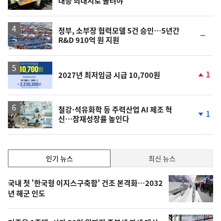
대응 최대치로 올려야"
단
계
하
락
정부, 소부장 협력모델 5건 승인…5년간
순
R&D 910억 원 지원
위
동
일
1
2027년 최저임금 시급 10,700원
단
계
상
승
철강·석유화학 등 주력산업 AI 제조 혁
1
신…잠재성장률 높인다
단
계
하
락
인
인기 뉴스
최신 뉴스
기,
인
기
최
국내 첫 '한국형 이지스구축함' 건조 본격화…2032
뉴
년 해군 인도
신,
스
오