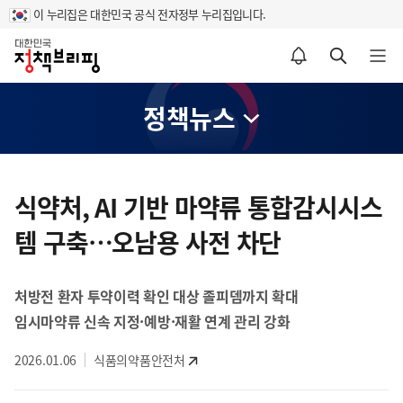
이 누리집은 대한민국 공식 전자정부 누리집입니다.
홈
알림설정 바로가기
검색 바로가기
메뉴 열기
정책뉴스
콘
텐
식약처, AI 기반 마약류 통합감시시스
츠
템 구축…오남용 사전 차단
영
역
처방전 환자 투약이력 확인 대상 졸피뎀까지 확대
임시마약류 신속 지정·예방·재활 연계 관리 강화
2026.01.06
식품의약품안전처