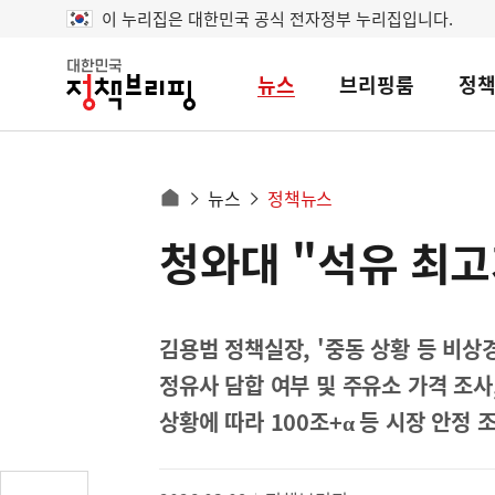
이 누리집은 대한민국 공식 전자정부 누리집입니다.
뉴스
브리핑룸
정
대
한
민
국
정
사
뉴스
정책뉴스
책
홈
브
이
으
청와대 "석유 최고
콘
리
트
로
핑
텐
이
츠
동
영
김용범 정책실장, '중동 상황 등 비상
경
역
정유사 담합 여부 및 주유소 가격 조사
로
상황에 따라 100조+α 등 시장 안정 