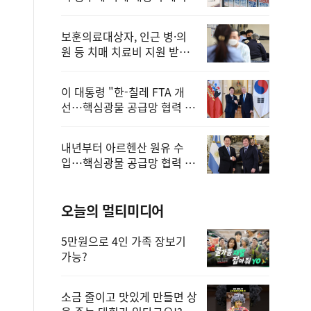
보훈의료대상자, 인근 병·의
원 등 치매 치료비 지원 받을
수 있어
이 대통령 "한-칠레 FTA 개
선…핵심광물 공급망 협력 더
욱 강화"
내년부터 아르헨산 원유 수
입…핵심광물 공급망 협력 체
계 마련
오늘의 멀티미디어
5만원으로 4인 가족 장보기
가능?
소금 줄이고 맛있게 만들면 상