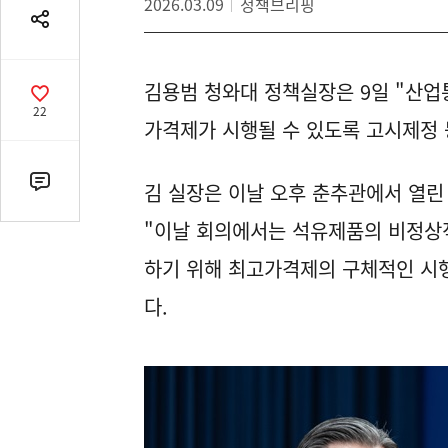
2026.03.09
정책브리핑
공
유
열
김용범 청와대 정책실장은 9일 "산업
기
공
22
감
가격제가 시행될 수 있도록 고시제정 
수
김 실장은 이날 오후 춘추관에서 열린
댓
글
"이날 회의에서는 석유제품의 비정상
수
(클
하기 위해 최고가격제의 구체적인 시행
릭
다.
시
댓
글
로
이
동)