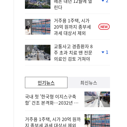
2
메논 내년 12월에 열
단
린다
계
하
락
거주용 1주택, 시가
20억 원까지 종부세
NEW
과세 대상서 제외
교통사고 경증환자 8
1
주 초과 치료 땐 전문
단
의료인 검토 거쳐야
계
하
락
인기뉴스
최신뉴스
국내 첫 '한국형 이지스구축
함' 건조 본격화…2032년 해
군 인도
거주용 1주택, 시가 20억 원까
지 종부세 과세 대상서 제외