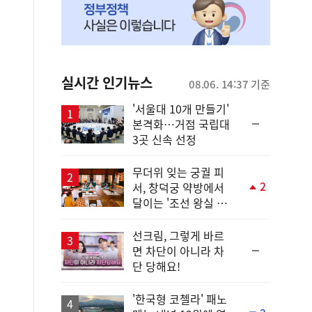
실시간 인기뉴스
08.06. 14:37 기준
'서울대 10개 만들기'
순
본격화…거점 국립대
위
3곳 신속 선정
동
일
무더위 잊는 궁궐 피
2
서, 창덕궁 약방에서
단
달이는 '조선 왕실 보
계
양 비법'
상
승
선크림, 그렇게 바르
순
면 차단이 아니라 차
위
단 당해요!
동
일
'한국형 코첼라' 패노