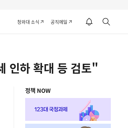
알
청와대 소식
공직메일
림
상
ON
세
검
색
 인하 확대 등 검토"
정책 NOW