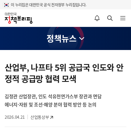
이 누리집은 대한민국 공식 전자정부 누리집입니다.
홈
알림설정 바로가기
검색 바로가기
메뉴 열기
정책뉴스
콘
텐
산업부, 나프타 5위 공급국 인도와 안
츠
정적 공급망 협력 모색
영
역
김정관 산업장관, 인도 석유천연가스부 장관과 면담
에너지·자원 및 조선·해양 분야 협력 방안 등 논의
2026.04.21
산업통상부