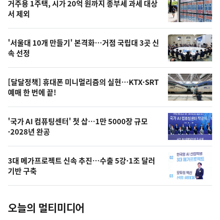
기
최
거주용 1주택, 시가 20억 원까지 종부세 과세 대상
뉴
서 제외
신,
스
오
'서울대 10개 만들기' 본격화…거점 국립대 3곳 신
늘
속 선정
의
영
[달달정책] 휴대폰 미니멀리즘의 실현…KTX·SRT
상
예매 한 번에 끝!
,
오
'국가 AI 컴퓨팅센터' 첫 삽…1만 5000장 규모
·2028년 완공
늘
의
3대 메가프로젝트 신속 추진…수출 5강·1조 달러
사
기반 구축
진
오늘의 멀티미디어