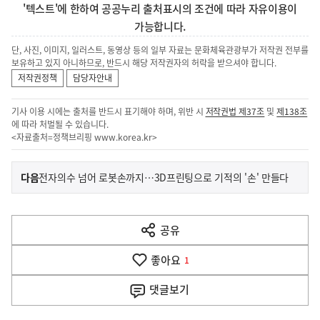
'텍스트'에 한하여 공공누리 출처표시의 조건에 따라 자유이용이
가능합니다.
단, 사진, 이미지, 일러스트, 동영상 등의 일부 자료는 문화체육관광부가 저작권 전부를
보유하고 있지 아니하므로, 반드시 해당 저작권자의 허락을 받으셔야 합니다.
저작권정책
담당자안내
기사 이용 시에는 출처를 반드시 표기해야 하며, 위반 시
저작권법 제37조
및
제138조
에 따라 처벌될 수 있습니다.
<자료출처=정책브리핑
www.korea.kr
>
이
기
다음
전자의수 넘어 로봇손까지…3D프린팅으로 기적의 '손' 만들다
사
전
다
공유
열
음
기
좋아요
기
1
사
댓글
보기