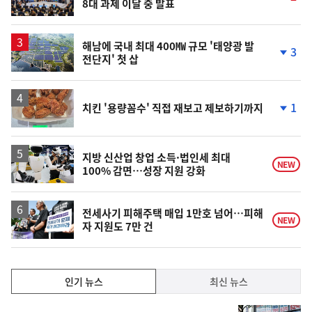
8대 과제 이달 중 발표
단
계
상
승
해남에 국내 최대 400㎿ 규모 '태양광 발
3
전단지' 첫 삽
단
계
하
락
1
치킨 '용량꼼수' 직접 재보고 제보하기까지
단
계
하
락
지방 신산업 창업 소득·법인세 최대
NEW
100% 감면…성장 지원 강화
전세사기 피해주택 매입 1만호 넘어…피해
NEW
자 지원도 7만 건
인
인기 뉴스
최신 뉴스
기,
인