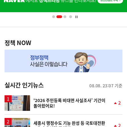
단
배
너
영
정
역
책
정책 NOW
NOW,
MY
맞
춤
뉴
실시간 인기뉴스
08.08. 23:07 기준
스
'2026 주민등록 비대면 사실조사' 기간이
2
돌아왔어요!
단
계
상
승
세종시 행정수도 기능 완성 등 국토대전환
2