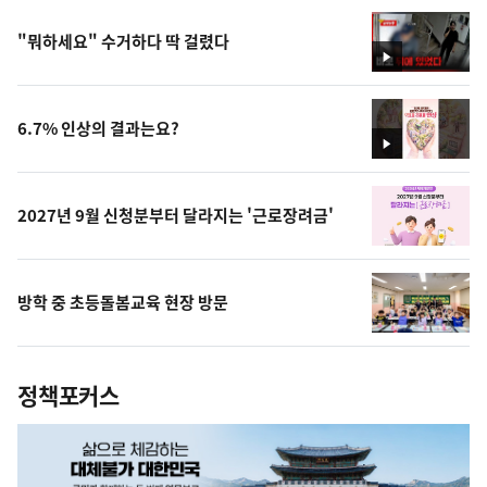
"뭐하세요" 수거하다 딱 걸렸다
영
상
6.7% 인상의 결과는요?
영
상
2027년 9월 신청분부터 달라지는 '근로장려금'
방학 중 초등돌봄교육 현장 방문
정책포커스