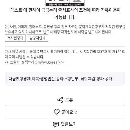
'텍스트'에 한하여 공공누리 출처표시의 조건에 따라 자유이용이
가능합니다.
단, 사진, 이미지, 일러스트, 동영상 등의 일부 자료는 문화체육관광부가 저작권 전부를
보유하고 있지 아니하므로, 반드시 해당 저작권자의 허락을 받으셔야 합니다.
저작권정책
담당자안내
기사 이용 시에는 출처를 반드시 표기해야 하며, 위반 시
저작권법 제37조
및
제138조
에 따라 처벌될 수 있습니다.
<자료출처=정책브리핑
www.korea.kr
>
이
기
다음
민생경제 회복·생명안전 강화…행안부, 국민체감 성과 공개
사
전
다
공유
열
음
기
좋아요
기
2
사
댓글
보기