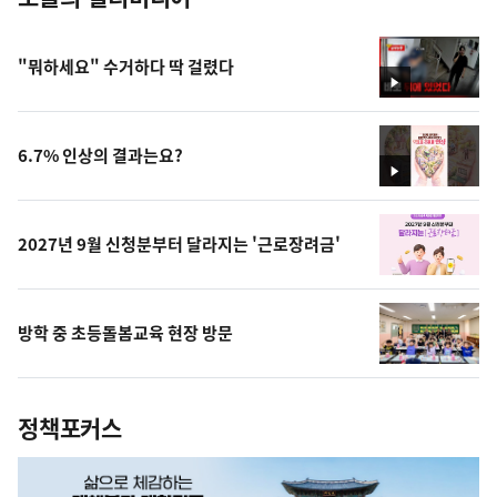
"뭐하세요" 수거하다 딱 걸렸다
영
상
6.7% 인상의 결과는요?
영
상
2027년 9월 신청분부터 달라지는 '근로장려금'
방학 중 초등돌봄교육 현장 방문
정책포커스