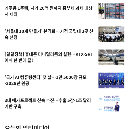
기,
인
기
최
거주용 1주택, 시가 20억 원까지 종부세 과세 대상
뉴
서 제외
신,
스
오
'서울대 10개 만들기' 본격화…거점 국립대 3곳 신
늘
속 선정
의
영
[달달정책] 휴대폰 미니멀리즘의 실현…KTX·SRT
상
예매 한 번에 끝!
,
오
'국가 AI 컴퓨팅센터' 첫 삽…1만 5000장 규모
·2028년 완공
늘
의
3대 메가프로젝트 신속 추진…수출 5강·1조 달러
사
기반 구축
진
오늘의 멀티미디어