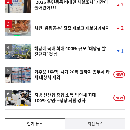
'2026 주민등록 비대면 사실조사' 기간이
2
돌아왔어요!
단
계
상
승
2
치킨 '용량꼼수' 직접 재보고 제보하기까지
단
계
상
승
해남에 국내 최대 400㎿ 규모 '태양광 발
1
전단지' 첫 삽
단
계
하
락
거주용 1주택, 시가 20억 원까지 종부세 과
NEW
세 대상서 제외
지방 신산업 창업 소득·법인세 최대
NEW
100% 감면…성장 지원 강화
인
인기 뉴스
최신 뉴스