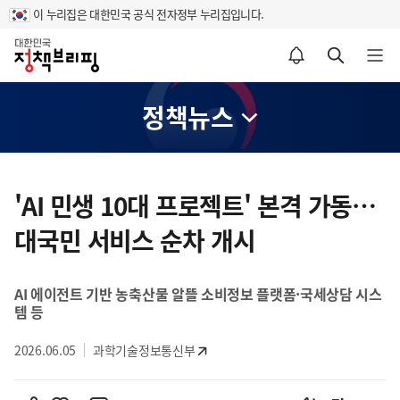
이 누리집은 대한민국 공식 전자정부 누리집입니다.
홈
알림설정 바로가기
검색 바로가기
메뉴 열기
정책뉴스
콘
텐
'AI 민생 10대 프로젝트' 본격 가동…
츠
대국민 서비스 순차 개시
영
역
AI 에이전트 기반 농축산물 알뜰 소비정보 플랫폼·국세상담 시스
템 등
2026.06.05
과학기술정보통신부