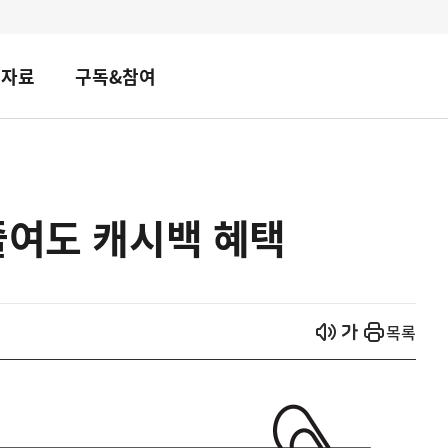
책자료
구독&참여
줄여도 캐시백 혜택
열기
열기
목록