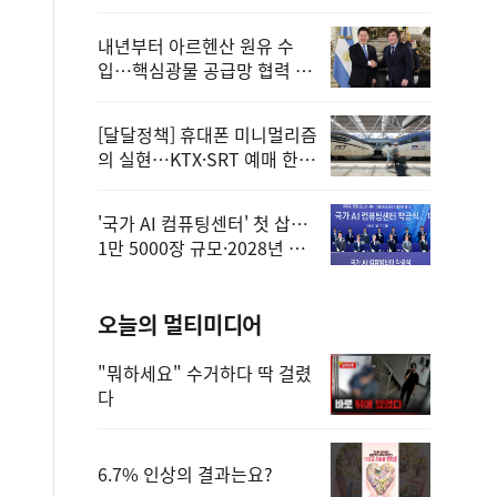
정
내년부터 아르헨산 원유 수
입…핵심광물 공급망 협력 체
계 마련
[달달정책] 휴대폰 미니멀리즘
의 실현…KTX·SRT 예매 한
번에 끝!
'국가 AI 컴퓨팅센터' 첫 삽…
1만 5000장 규모·2028년 완
공
오늘의 멀티미디어
"뭐하세요" 수거하다 딱 걸렸
다
6.7% 인상의 결과는요?