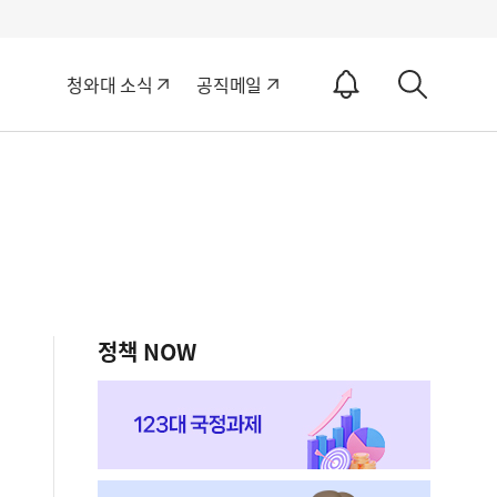
알
청와대 소식
공직메일
림
상
ON
세
검
색
정책 NOW