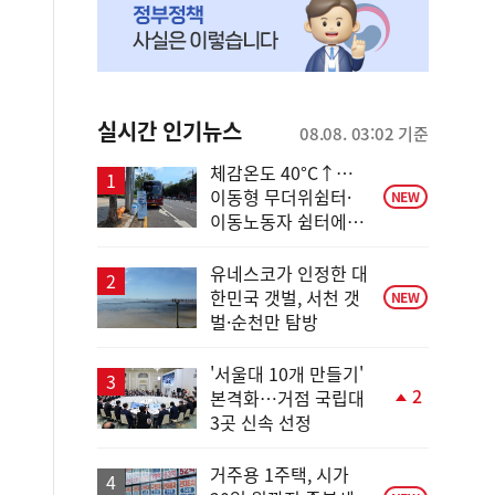
실시간 인기뉴스
08.08. 03:02 기준
체감온도 40°C↑…
이동형 무더위쉼터·
NEW
이동노동자 쉼터에서
안전한 휴식
유네스코가 인정한 대
한민국 갯벌, 서천 갯
NEW
벌·순천만 탐방
'서울대 10개 만들기'
2
본격화…거점 국립대
단
3곳 신속 선정
계
상
승
거주용 1주택, 시가