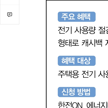
감
수
댓
글
수
(클
릭
시
댓
글
로
이
동)