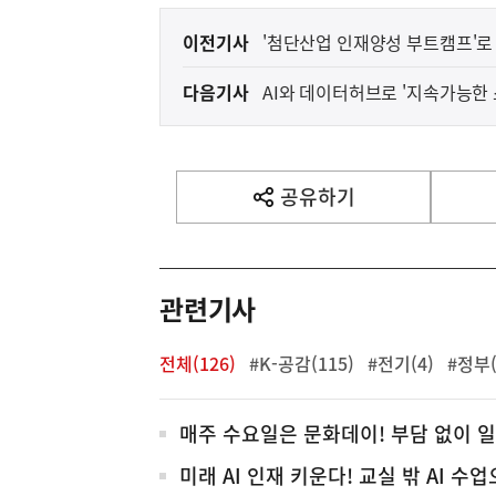
이
이전기사
'첨단산업 인재양성 부트캠프'로
전
다음기사
AI와 데이터허브로 '지속가능한
다
음
기
사
공유하기
열
기
영
역
관련기사
전체(126)
#K-공감(115)
#전기(4)
#정부(
전
매주 수요일은 문화데이! 부담 없이 
체
미래 AI 인재 키운다! 교실 밖 AI 수