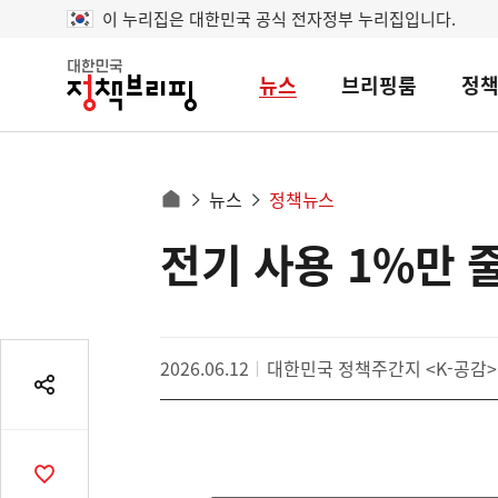
이 누리집은 대한민국 공식 전자정부 누리집입니다.
뉴스
브리핑룸
정
대
한
민
국
정
사
뉴스
정책뉴스
책
홈
브
이
으
전기 사용 1%만 
콘
리
트
로
핑
텐
이
츠
동
영
경
2026.06.12
대한민국 정책주간지 <K-공감>
역
로
공
유
열
기
공