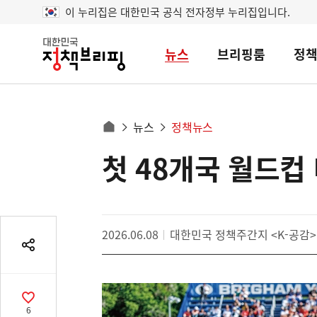
이 누리집은 대한민국 공식 전자정부 누리집입니다.
뉴스
브리핑룸
정
대
한
민
국
정
사
뉴스
정책뉴스
책
홈
브
이
으
첫 48개국 월드컵 
콘
리
트
로
핑
텐
이
츠
동
영
경
2026.06.08
대한민국 정책주간지 <K-공감>
역
로
공
유
열
기
공
6