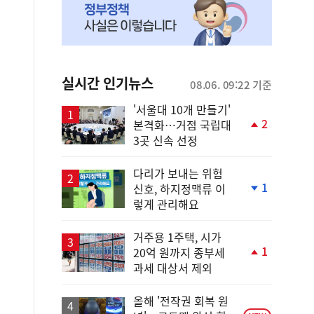
실시간 인기뉴스
08.06. 09:22 기준
'서울대 10개 만들기'
2
본격화…거점 국립대
단
3곳 신속 선정
계
상
승
다리가 보내는 위험
1
신호, 하지정맥류 이
단
렇게 관리해요
계
하
락
거주용 1주택, 시가
1
20억 원까지 종부세
단
과세 대상서 제외
계
상
승
올해 '전작권 회복 원