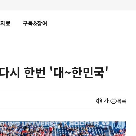
책자료
구독&참여
다시 한번 '대~한민국'
열기
열기
목록