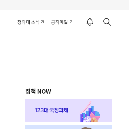
알
청와대 소식
공직메일
림
상
ON
세
검
색
정책 NOW