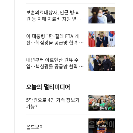
보훈의료대상자, 인근 병·의
원 등 치매 치료비 지원 받을
수 있어
이 대통령 "한-칠레 FTA 개
선…핵심광물 공급망 협력 더
욱 강화"
내년부터 아르헨산 원유 수
입…핵심광물 공급망 협력 체
계 마련
오늘의 멀티미디어
5만원으로 4인 가족 장보기
가능?
올드보이