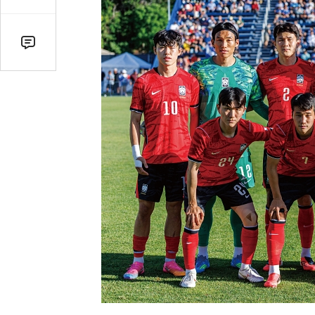
감
수
댓
글
수
(클
릭
시
댓
글
로
이
동)