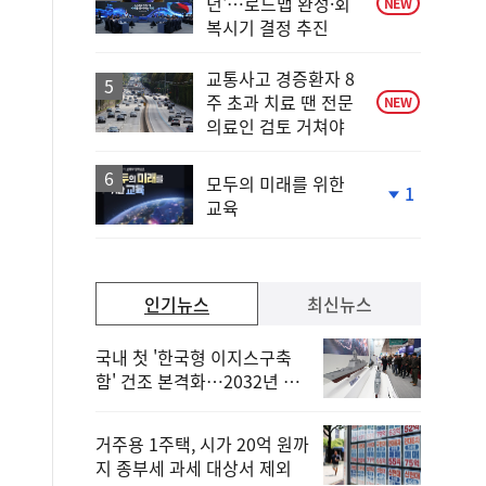
년'…로드맵 완성·회
NEW
복시기 결정 추진
교통사고 경증환자 8
주 초과 치료 땐 전문
NEW
의료인 검토 거쳐야
모두의 미래를 위한
1
교육
단
계
하
락
인기뉴스
최신뉴스
국내 첫 '한국형 이지스구축
함' 건조 본격화…2032년 해
군 인도
거주용 1주택, 시가 20억 원까
지 종부세 과세 대상서 제외