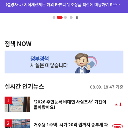
단
(설명자료) 지식재산처는 해외 K-뷰티 위조상품 확산에 대응하여 K브랜드 정부인증, 유통차단, 국제공조까지 K-브랜드 보호를 강화하고 있습니다.
배
너
영
정
역
책
정책 NOW
NOW,
MY
맞
춤
뉴
실시간 인기뉴스
08.09. 18:47 기준
스
'2026 주민등록 비대면 사실조사' 기간이
1
돌아왔어요!
단
계
상
승
거주용 1주택, 시가 20억 원까지 종부세 과
NEW