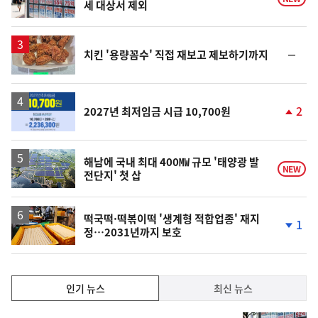
세 대상서 제외
순
치킨 '용량꼼수' 직접 재보고 제보하기까지
위
동
일
2
2027년 최저임금 시급 10,700원
단
계
상
승
해남에 국내 최대 400㎿ 규모 '태양광 발
NEW
전단지' 첫 삽
떡국떡·떡볶이떡 '생계형 적합업종' 재지
1
정…2031년까지 보호
단
계
하
락
인
인기 뉴스
최신 뉴스
기,
인