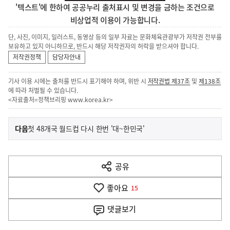
'텍스트'에 한하여 공공누리 출처표시 및 변경을 금하는 조건으로
비상업적 이용이 가능합니다.
단, 사진, 이미지, 일러스트, 동영상 등의 일부 자료는 문화체육관광부가 저작권 전부를
보유하고 있지 아니하므로, 반드시 해당 저작권자의 허락을 받으셔야 합니다.
저작권정책
담당자안내
기사 이용 시에는 출처를 반드시 표기해야 하며, 위반 시
저작권법 제37조
및
제138조
에 따라 처벌될 수 있습니다.
<자료출처=정책브리핑
www.korea.kr
>
이
기
다음
첫 48개국 월드컵 다시 한번 '대~한민국'
사
전
다
공유
열
음
기
좋아요
기
15
사
댓글
보기