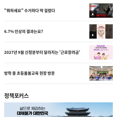
"뭐하세요" 수거하다 딱 걸렸다
영
상
6.7% 인상의 결과는요?
영
상
2027년 9월 신청분부터 달라지는 '근로장려금'
방학 중 초등돌봄교육 현장 방문
정책포커스