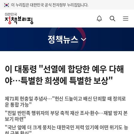
이 누리집은 대한민국 공식 전자정부 누리집입니다.
홈
알림설정 바로가기
검색 바로가기
메뉴 열기
정책뉴스
콘
텐
이 대통령 "선열에 합당한 예우 다해
츠
야…특별한 희생에 특별한 보상"
영
역
제71회 현충일 추념사…"헌신 드높이고 배신 단죄할 때 정의로
운 통합 가능"
"친일 반민족 행위자의 부당 축적 재산 조사·환수…재발 방지 본
보기 마련"
"국난 앞에 더 크게 뭉치는 대한국민 저력 있기에 어떤 위기도 능
히 극복 확신"