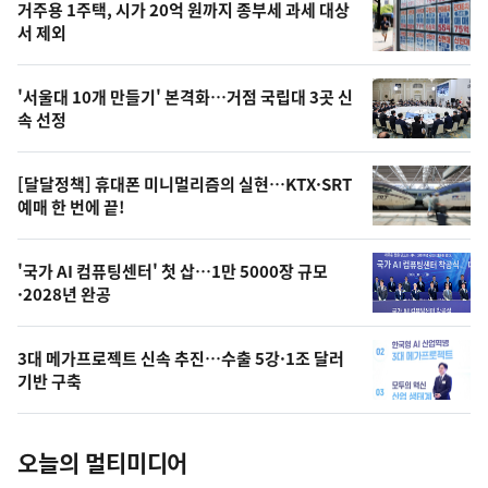
기
최
거주용 1주택, 시가 20억 원까지 종부세 과세 대상
뉴
서 제외
신,
스
오
'서울대 10개 만들기' 본격화…거점 국립대 3곳 신
늘
속 선정
의
영
[달달정책] 휴대폰 미니멀리즘의 실현…KTX·SRT
상
예매 한 번에 끝!
,
오
'국가 AI 컴퓨팅센터' 첫 삽…1만 5000장 규모
·2028년 완공
늘
의
3대 메가프로젝트 신속 추진…수출 5강·1조 달러
사
기반 구축
진
오늘의 멀티미디어