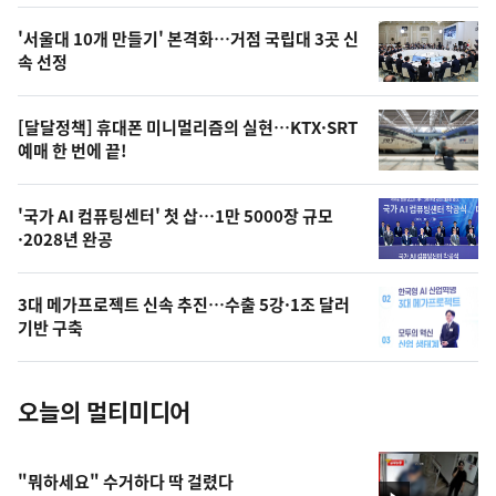
스
오
'서울대 10개 만들기' 본격화…거점 국립대 3곳 신
늘
속 선정
의
영
[달달정책] 휴대폰 미니멀리즘의 실현…KTX·SRT
상
예매 한 번에 끝!
,
오
'국가 AI 컴퓨팅센터' 첫 삽…1만 5000장 규모
·2028년 완공
늘
의
3대 메가프로젝트 신속 추진…수출 5강·1조 달러
사
기반 구축
진
오늘의 멀티미디어
"뭐하세요" 수거하다 딱 걸렸다