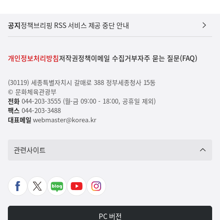
공지
정책브리핑 RSS 서비스 제공 중단 안내
개인정보처리방침
저작권정책
이메일 수집거부
자주 묻는 질문(FAQ)
(30119) 세종특별자치시 갈매로 388 정부세종청사 15동
© 문화체육관광부
전화
044-203-3555 (월-금 09:00 - 18:00, 공휴일 제외)
팩스
044-203-3488
대표메일
webmaster@korea.kr
관련사이트
페
X
네
유
인
이
바
이
튜
스
스
로
버
브
타
PC 버전