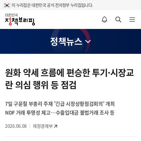
이 누리집은 대한민국 공식 전자정부 누리집입니다.
홈
알림설정 바로가기
검색 바로가기
메뉴 열기
정책뉴스
콘
텐
원화 약세 흐름에 편승한 투기·시장교
츠
란 의심 행위 등 점검
영
역
7일 구윤철 부총리 주재 '긴급 시장상황점검회의' 개최
NDF 거래 투명성 제고…수출입대금 불법거래 조사 등
2026.06.08
재정경제부