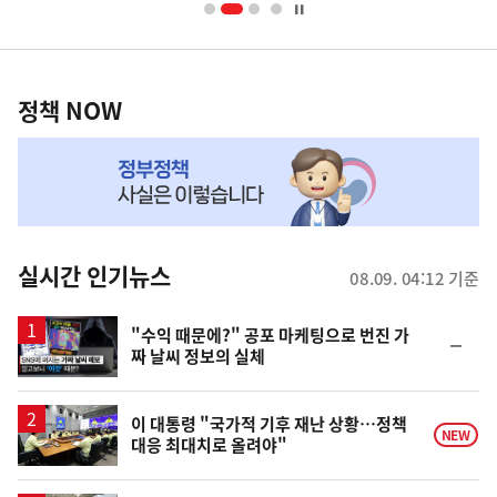
너
영
정
역
책
정책 NOW
NOW,
MY
맞
춤
뉴
실시간 인기뉴스
08.09. 04:12 기준
스
영
"수익 때문에?" 공포 마케팅으로 번진 가
순
짜 날씨 정보의 실체
상
위
동
일
이 대통령 "국가적 기후 재난 상황…정책
NEW
대응 최대치로 올려야"