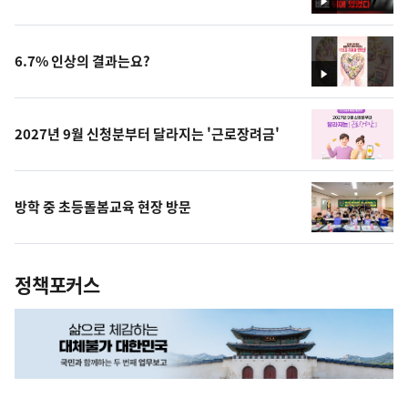
영
상
6.7% 인상의 결과는요?
영
상
2027년 9월 신청분부터 달라지는 '근로장려금'
방학 중 초등돌봄교육 현장 방문
정책포커스