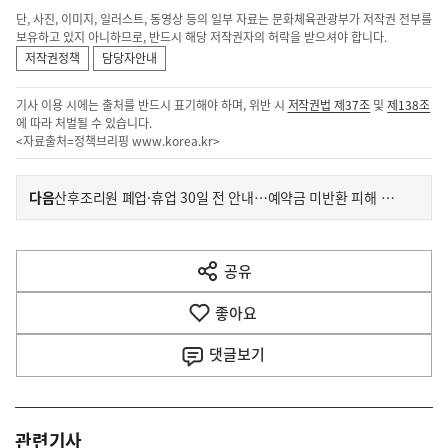
단, 사진, 이미지, 일러스트, 동영상 등의 일부 자료는 문화체육관광부가 저작권 전부를
보유하고 있지 아니하므로, 반드시 해당 저작권자의 허락을 받으셔야 합니다.
저작권정책
담당자안내
기사 이용 시에는 출처를 반드시 표기해야 하며, 위반 시
저작권법 제37조
및
제138조
에 따라 처벌될 수 있습니다.
<자료출처=정책브리핑
www.korea.kr
>
이
기
다음
산후조리원 폐업·휴업 30일 전 안내…예약금 미반환 피해 막는다
사
전
다
공유
열
음
기
좋아요
기
사
댓글
보기
관련기사