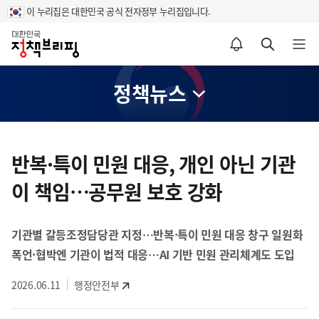
이 누리집은 대한민국 공식 전자정부 누리집입니다.
홈
알림설정 바로가기
검색 바로가기
메뉴 열기
정책뉴스
콘
텐
반복·특이 민원 대응, 개인 아닌 기관
츠
이 책임…공무원 보호 강화
영
역
기관별 갈등조정담당관 지정…반복·특이 민원 대응 창구 일원화
폭언·협박엔 기관이 법적 대응…AI 기반 민원 관리체계도 도입
2026.06.11
행정안전부