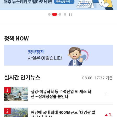
배
너
영
정
역
책
정책 NOW
NOW,
MY
맞
춤
뉴
실시간 인기뉴스
08.06. 17:22 기준
스
철강·석유화학 등 주력산업 AI 제조 혁
순
신…잠재성장률 높인다
위
동
일
해남에 국내 최대 400㎿ 규모 '태양광 발
1