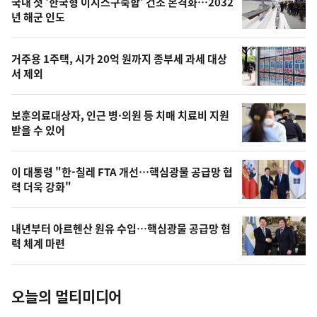
기
최
국내 첫 '한국형 이지스구축함' 건조 본격화…2032
뉴
년 해군 인도
신,
스
오
거주용 1주택, 시가 20억 원까지 종부세 과세 대상
늘
서 제외
의
영
보훈의료대상자, 인근 병·의원 등 치매 치료비 지원
상
받을 수 있어
,
오
이 대통령 "한-칠레 FTA 개선…핵심광물 공급망 협
력 더욱 강화"
늘
의
내년부터 아르헨산 원유 수입…핵심광물 공급망 협
사
력 체계 마련
진
오늘의 멀티미디어