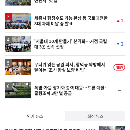
전단지' 첫 삽
단
계
상
승
세종시 행정수도 기능 완성 등 국토대전환
2
8대 과제 이달 중 발표
단
계
상
승
'서울대 10개 만들기' 본격화…거점 국립
2
대 3곳 신속 선정
단
계
하
락
무더위 잊는 궁궐 피서, 창덕궁 약방에서
NEW
달이는 '조선 왕실 보양 비법'
폭염·가뭄 장기화 총력 대응…드론 예찰·
순
쿨링조끼 3만 벌 공급
위
동
일
인
인기 뉴스
최신 뉴스
기,
인