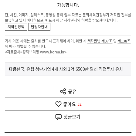
가능합니다.
단, 사진, 이미지, 일러스트, 동영상 등의 일부 자료는 문화체육관광부가 저작권 전부를
보유하고 있지 아니하므로, 반드시 해당 저작권자의 허락을 받으셔야 합니다.
저작권정책
담당자안내
기사 이용 시에는 출처를 반드시 표기해야 하며, 위반 시
저작권법 제37조
및
제138조
에 따라 처벌될 수 있습니다.
<자료출처=정책브리핑
www.korea.kr
>
이
기
다음
한국, 유럽 첨단기업 4개 사와 1억 6500만 달러 직접투자 유치
사
전
다
공유
열
음
기
좋아요
기
52
사
댓글
보기