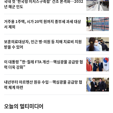
기
최
국내 첫 '한국형 이지스구축함' 건조 본격화…2032
뉴
년 해군 인도
신,
스
오
거주용 1주택, 시가 20억 원까지 종부세 과세 대상
늘
서 제외
의
영
보훈의료대상자, 인근 병·의원 등 치매 치료비 지원
상
받을 수 있어
,
오
이 대통령 "한-칠레 FTA 개선…핵심광물 공급망 협
력 더욱 강화"
늘
의
내년부터 아르헨산 원유 수입…핵심광물 공급망 협
사
력 체계 마련
진
오늘의 멀티미디어