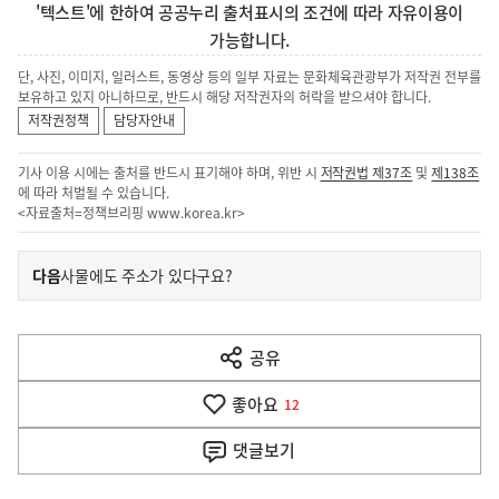
'텍스트'에 한하여 공공누리 출처표시의 조건에 따라 자유이용이
가능합니다.
단, 사진, 이미지, 일러스트, 동영상 등의 일부 자료는 문화체육관광부가 저작권 전부를
보유하고 있지 아니하므로, 반드시 해당 저작권자의 허락을 받으셔야 합니다.
저작권정책
담당자안내
기사 이용 시에는 출처를 반드시 표기해야 하며, 위반 시
저작권법 제37조
및
제138조
에 따라 처벌될 수 있습니다.
<자료출처=정책브리핑
www.korea.kr
>
이
기
다음
사물에도 주소가 있다구요?
사
전
다
공유
열
음
기
좋아요
기
12
사
댓글
보기