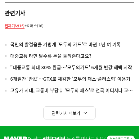
관련기사
전체기사(16)
#K-패스(16)
국민의 발걸음을 가볍게 '모두의 카드'로 바뀐 1년 여 기록
대중교통 타면 탈수록 돈을 돌려준다고요?
"대중교통 최대 80% 환급…'모두의카드' 6개월 반값 혜택 시작
6개월간 '반값'…GTX로 체감한 '모두의 패스-플러스형' 이용기
고유가 시대, 교통비 부담↓ '모두의 패스'로 전국 어디서나 교통복지 누린다
관련기사 더보기
히