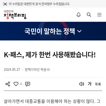
이 누리집은 대한민국 공식 전자정부 누리집입니다.
홈
알림설정 바로가기
검색 바로가기
메뉴 열기
국민이 말하는 정책
콘
텐
K-패스, 제가 한번 사용해봤습니다!
츠
영
2024.05.27
정책기자단 박윤서
역
12
목록
살아가면서 대중교통을 이용해야 하는 상황이 많다. 그