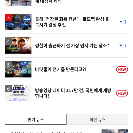
세 대상서 제외
단
계
상
승
올해 '전작권 회복 원년'…로드맵 완성·회
1
복시기 결정 추진
단
계
하
락
영
1
경찰이 출근하기 전 가장 먼저 가는 장소?
상
단
계
하
락
영
바닷물이 전기를 만든다고?!
NEW
상
방송영상 데이터 117만 건, 국민에게 개방
NEW
합니다!
인
인기 뉴스
최신 뉴스
기,
인