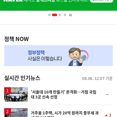
단
배
너
영
정
역
책
정책 NOW
NOW,
MY
맞
춤
뉴
실시간 인기뉴스
08.06. 12:07 기준
스
'서울대 10개 만들기' 본격화…거점 국립
순
대 3곳 신속 선정
위
동
일
거주용 1주택, 시가 20억 원까지 종부세 과
3